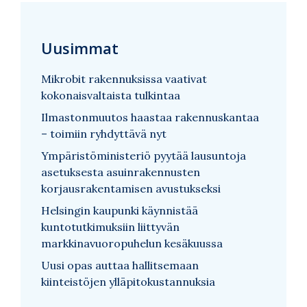
Uusimmat
Mikrobit rakennuksissa vaativat
kokonaisvaltaista tulkintaa
Ilmastonmuutos haastaa rakennuskantaa
– toimiin ryhdyttävä nyt
Ympäristöministeriö pyytää lausuntoja
asetuksesta asuinrakennusten
korjausrakentamisen avustukseksi
Helsingin kaupunki käynnistää
kuntotutkimuksiin liittyvän
markkinavuoropuhelun kesäkuussa
Uusi opas auttaa hallitsemaan
kiinteistöjen ylläpitokustannuksia