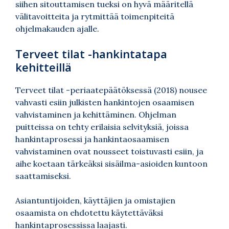
siihen sitouttamisen tueksi on hyvä määritellä
välitavoitteita ja rytmittää toimenpiteitä
ohjelmakauden ajalle.
Terveet tilat -hankintatapa
kehitteillä
Terveet tilat -periaatepäätöksessä (2018) nousee
vahvasti esiin julkisten hankintojen osaamisen
vahvistaminen ja kehittäminen. Ohjelman
puitteissa on tehty erilaisia selvityksiä, joissa
hankintaprosessi ja hankintaosaamisen
vahvistaminen ovat nousseet toistuvasti esiin, ja
aihe koetaan tärkeäksi sisäilma-asioiden kuntoon
saattamiseksi.
Asiantuntijoiden, käyttäjien ja omistajien
osaamista on ehdotettu käytettäväksi
hankintaprosessissa laajasti.