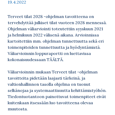
19.4.2022
Terveet tilat 2028 -ohjelman tavoitteena on
tervehdyttää julkiset tilat vuoteen 2028 mennessä.
Ohjelman väliarviointi toteutettiin syyskuun 2021
ja helmikuun 2022 välisenä aikana. Arvioinnissa
kartoitettiin mm. ohjelman tunnettuutta sekä eri
toimenpiteiden tunnettuutta ja hyödyntämistä.
Väliarvioinnin loppuraportti on luettavissa
kokonaisuudessaan
TÄÄLTÄ
.
Väliarvioinnin mukaan Terveet tilat -ohjelman
tavoitteita pidetään laajasti tärkeinä, ja
valtionhallinnon tasolla ohjelma on tuonut
selkänojaa ja systemaattisuutta kehittämistyöhön.
Tiedontuotantoon painottuvat toimenpiteet eivät
kuitenkaan itsessään luo tavoitteena olevaa
muutosta.