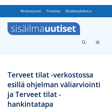
Siirry
Mediamyynti
Toimitus
Sisäilmayhdistys
sisältöön
Valikko
Terveet tilat -verkostossa
esillä ohjelman väliarviointi
ja Terveet tilat -
hankintatapa