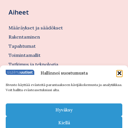
Aiheet
Määräykset ja säädökset
Rakentaminen
Tapahtumat
Toimintamallit
Tutkimus ja teknologia
Hallinnoi suostumusta
Tutustu myös
Sivusto käyttää evästeitä parantaakseen kävijäkokemusta ja analytiikkaa.
Voit hallita evästeasetuksiasi alta.
Kannattajajäsenblogi
Blogi
Hyväksy
Nimitykset
Kiellä