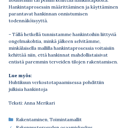
Hankintaprosessin määrittäminen ja käyttäminen
parantavat hankinnan onnistumisen
todennäköisyyttä.
– Tällä hetkellä tunnistamme hankintoihin liittyviä
ongelmakohtia, minkä jälkeen selvitämme,
minkälaisella mallilla hankintaprosessia voitaisiin
kehittää niin, että hankinnat mahdollistaisivat
entistä paremmin terveiden tilojen rakentamisen.
Lue myös:
Huhtikuun verkostotapaamisessa pohdittiin
julkisia hankintoja
Teksti: Anna Merikari
Kategoriat
Rakentaminen
,
Toimintamallit
Rakennusterveyden osaamiskeskus