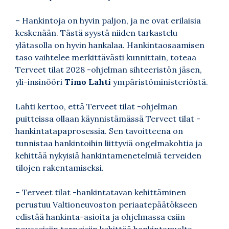
– Hankintoja on hyvin paljon, ja ne ovat erilaisia
keskenään. Tästä syystä niiden tarkastelu
ylätasolla on hyvin hankalaa. Hankintaosaamisen
taso vaihtelee merkittävästi kunnittain, toteaa
Terveet tilat 2028 -ohjelman sihteeristön jäsen,
yli-insinööri
Timo Lahti
ympäristöministeriöstä.
Lahti kertoo, että Terveet tilat -ohjelman
puitteissa ollaan käynnistämässä Terveet tilat -
hankintatapaprosessia. Sen tavoitteena on
tunnistaa hankintoihin liittyviä ongelmakohtia ja
kehittää nykyisiä hankintamenetelmiä terveiden
tilojen rakentamiseksi.
– Terveet tilat -hankintatavan kehittäminen
perustuu Valtioneuvoston periaatepäätökseen
edistää hankinta-asioita ja ohjelmassa esiin
nousseisiin tarpeisiin kehittää hankintapuolta.