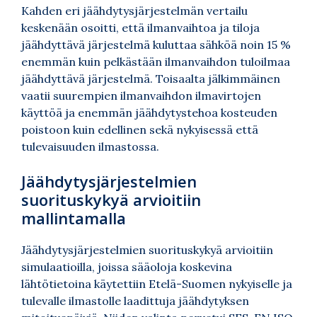
Kahden eri jäähdytysjärjestelmän vertailu
keskenään osoitti, että ilmanvaihtoa ja tiloja
jäähdyttävä järjestelmä kuluttaa sähköä noin 15 %
enemmän kuin pelkästään ilmanvaihdon tuloilmaa
jäähdyttävä järjestelmä. Toisaalta jälkimmäinen
vaatii suurempien ilmanvaihdon ilmavirtojen
käyttöä ja enemmän jäähdytystehoa kosteuden
poistoon kuin edellinen sekä nykyisessä että
tulevaisuuden ilmastossa.
Jäähdytysjärjestelmien
suorituskykyä arvioitiin
mallintamalla
Jäähdytysjärjestelmien suorituskykyä arvioitiin
simulaatioilla, joissa sääoloja koskevina
lähtötietoina käytettiin Etelä-Suomen nykyiselle ja
tulevalle ilmastolle laadittuja jäähdytyksen