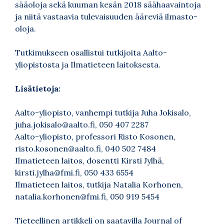
sääoloja sekä kuuman kesän 2018 säähaavaintoja
ja niitä vastaavia tulevaisuuden ääreviä ilmasto-
oloja.
Tutkimukseen osallistui tutkijoita Aalto-
yliopistosta ja Ilmatieteen laitoksesta.
Lisätietoja:
Aalto-yliopisto, vanhempi tutkija Juha Jokisalo,
juha.jokisalo@aalto.fi, 050 407 2287
Aalto-yliopisto, professori Risto Kosonen,
risto.kosonen@aalto.fi, 040 502 7484
Ilmatieteen laitos, dosentti Kirsti Jylhä,
kirsti.jylha@fmi.fi, 050 433 6554
Ilmatieteen laitos, tutkija Natalia Korhonen,
natalia.korhonen@fmi.fi, 050 919 5454
Tieteellinen artikkeli on saatavilla
Journal of