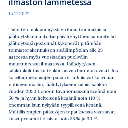
ilmaston lämmetessä
15.11.2022
Tulosten mukaan nykyisen ilmaston mukaisia
jäähdytyksen mitoituspäiviä käyttäen suunnitellut
jäähdytysjärjestelmät kykenevät pitämään
toimistorakennuksen sisälämpötilan alle 25
asteessa myös vuosisadan puolivälin
muuttuneessa ilmastossa. Jäähdytyksen
sähkönkulutus kuitenkin kasvaa huomattavasti. Jos
kasvihuonekaasujen päästöt jatkaisivat kasvuaan
entiseen malliin, jäähdytykseen kuluisi sähköä
vuoden 2050 tienoon tavanomaisena kesänä noin
50 % ja hyvin helteisenä kesänä noin 110 %
enemmän kuin nykyään tyypillisenä kesänä.
Maltillisempien päästöjen tapauksessa vastaavat
kasvuprosentit olisivat noin 35 % ja 90 %.