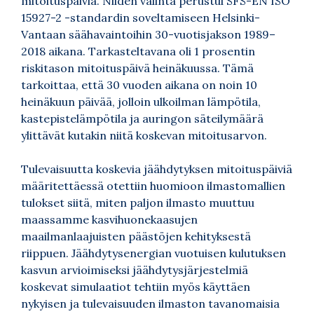
mitoituspäiviä. Niiden valinta perustui SFS-EN ISO
15927-2 -standardin soveltamiseen Helsinki-
Vantaan säähavaintoihin 30-vuotisjakson 1989–
2018 aikana. Tarkasteltavana oli 1 prosentin
riskitason mitoituspäivä heinäkuussa. Tämä
tarkoittaa, että 30 vuoden aikana on noin 10
heinäkuun päivää, jolloin ulkoilman lämpötila,
kastepistelämpötila ja auringon säteilymäärä
ylittävät kutakin niitä koskevan mitoitusarvon.
Tulevaisuutta koskevia jäähdytyksen mitoituspäiviä
määritettäessä otettiin huomioon ilmastomallien
tulokset siitä, miten paljon ilmasto muuttuu
maassamme kasvihuonekaasujen
maailmanlaajuisten päästöjen kehityksestä
riippuen. Jäähdytysenergian vuotuisen kulutuksen
kasvun arvioimiseksi jäähdytysjärjestelmiä
koskevat simulaatiot tehtiin myös käyttäen
nykyisen ja tulevaisuuden ilmaston tavanomaisia