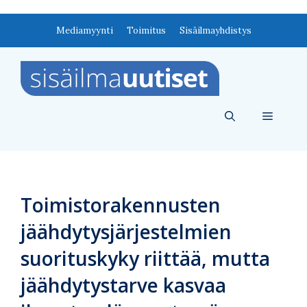
Siirry
Mediamyynti
Toimitus
Sisäilmayhdistys
sisältöön
Valikko
Toimistorakennusten
jäähdytysjärjestelmien
suorituskyky riittää, mutta
jäähdytystarve kasvaa