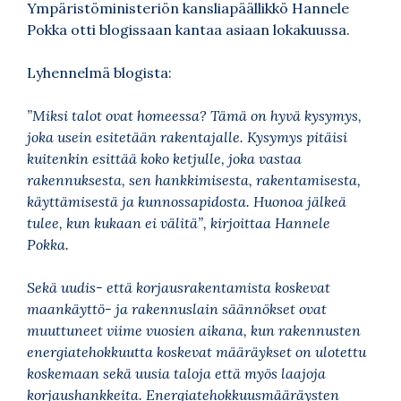
Ympäristöministeriön kansliapäällikkö Hannele
Pokka otti blogissaan kantaa asiaan lokakuussa.
Lyhennelmä blogista:
”Miksi talot ovat homeessa? Tämä on hyvä kysymys,
joka usein esitetään rakentajalle. Kysymys pitäisi
kuitenkin esittää koko ketjulle, joka vastaa
rakennuksesta, sen hankkimisesta, rakentamisesta,
käyttämisestä ja kunnossapidosta. Huonoa jälkeä
tulee, kun kukaan ei välitä”, kirjoittaa Hannele
Pokka.
Sekä uudis- että korjausrakentamista koskevat
maankäyttö- ja rakennuslain säännökset ovat
muuttuneet viime vuosien aikana, kun rakennusten
energiatehokkuutta koskevat määräykset on ulotettu
koskemaan sekä uusia taloja että myös laajoja
korjaushankkeita. Energiatehokkuusmääräysten