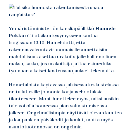
Ympäristöministeriön kansliapäällikkö
Hannele
Pokka
otti otsikon kysymykseen kantaa
blogissaan 13.10. Hän ehdotti, että
rakennusvalvontaviranomaisille annettaisiin
mahdollisuus asettaa urakoitsijalle hallinnollinen
maksu, sakko, jos urakoitsija jättää esimerkiksi
työmaan aikaiset kosteussuojaukset tekemättä.
Hometaloista käytävässä julkisessa keskustelussa
on tullut esille jo monia korjausehdotuksia
tilanteeseen. Moni ihmettelee myös, miksi uusikin
talo voi olla homeessa pian valmistumisensa
jälkeen. Ongelmallisimpia näyttävät olevan kuntien
ja kaupunkien päiväkodit ja koulut, mutta myös
asuntotuotannossa on ongelmia.