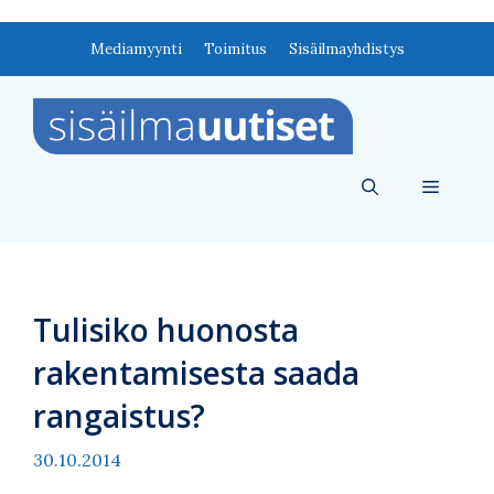
Siirry
Mediamyynti
Toimitus
Sisäilmayhdistys
sisältöön
Valikko
Tulisiko huonosta
rakentamisesta saada
rangaistus?
30.10.2014