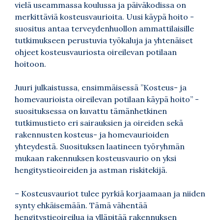
vielä useammassa koulussa ja päiväkodissa on
merkittäviä kosteusvaurioita. Uusi käypä hoito -
suositus antaa terveydenhuollon ammattilaisille
tutkimukseen perustuvia työkaluja ja yhtenäiset
ohjeet kosteusvauriosta oireilevan potilaan
hoitoon.
Juuri julkaistussa, ensimmäisessä ”Kosteus- ja
homevaurioista oireilevan potilaan käypä hoito” -
suosituksessa on kuvattu tämänhetkinen
tutkimustieto eri sairauksien ja oireiden sekä
rakennusten kosteus- ja homevaurioiden
yhteydestä. Suosituksen laatineen työryhmän
mukaan rakennuksen kosteusvaurio on yksi
hengitystieoireiden ja astman riskitekijä.
– Kosteusvauriot tulee pyrkiä korjaamaan ja niiden
synty ehkäisemään. Tämä vähentää
hengitystieoireilua ja ylläpitää rakennuksen