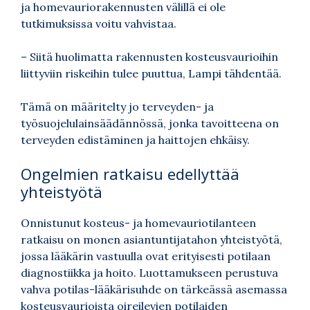
ja homevauriorakennusten välillä ei ole
tutkimuksissa voitu vahvistaa.
– Siitä huolimatta rakennusten kosteusvaurioihin
liittyviin riskeihin tulee puuttua, Lampi tähdentää.
Tämä on määritelty jo terveyden- ja
työsuojelulainsäädännössä, jonka tavoitteena on
terveyden edistäminen ja haittojen ehkäisy.
Ongelmien ratkaisu edellyttää
yhteistyötä
Onnistunut kosteus- ja homevauriotilanteen
ratkaisu on monen asiantuntijatahon yhteistyötä,
jossa lääkärin vastuulla ovat erityisesti potilaan
diagnostiikka ja hoito. Luottamukseen perustuva
vahva potilas-lääkärisuhde on tärkeässä asemassa
kosteusvaurioista oireilevien potilaiden