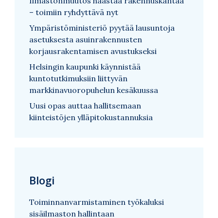
Ilmastonmuutos haastaa rakennuskantaa
– toimiin ryhdyttävä nyt
Ympäristöministeriö pyytää lausuntoja
asetuksesta asuinrakennusten
korjausrakentamisen avustukseksi
Helsingin kaupunki käynnistää
kuntotutkimuksiin liittyvän
markkinavuoropuhelun kesäkuussa
Uusi opas auttaa hallitsemaan
kiinteistöjen ylläpitokustannuksia
Blogi
Toiminnanvarmistaminen työkaluksi
sisäilmaston hallintaan