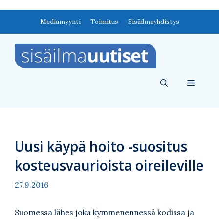
Siirry
Mediamyynti
Toimitus
Sisäilmayhdistys
sisältöön
Valikko
Uusi käypä hoito -suositus
kosteusvaurioista oireileville
27.9.2016
Suomessa lähes joka kymmenennessä kodissa ja