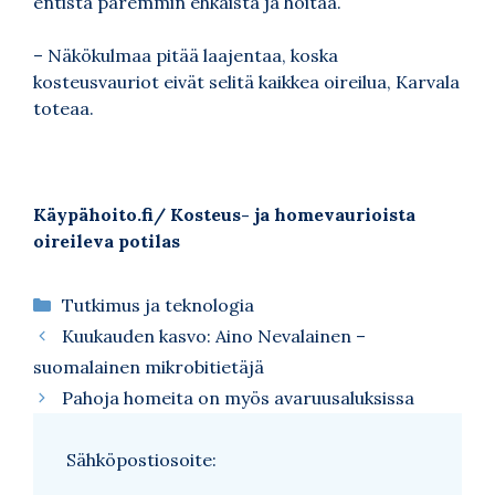
entistä paremmin ehkäistä ja hoitaa.
– Näkökulmaa pitää laajentaa, koska
kosteusvauriot eivät selitä kaikkea oireilua, Karvala
toteaa.
Käypähoito.fi/ Kosteus- ja homevaurioista
oireileva potilas
Kategoriat
Tutkimus ja teknologia
Kuukauden kasvo: Aino Nevalainen –
suomalainen mikrobitietäjä
Pahoja homeita on myös avaruusaluksissa
Sähköpostiosoite: