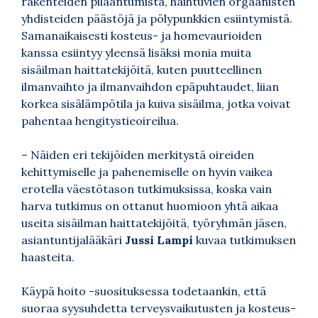
rakenteiden pilaantumista, haihtuvien orgaanisten
yhdisteiden päästöjä ja pölypunkkien esiintymistä.
Samanaikaisesti kosteus- ja homevaurioiden
kanssa esiintyy yleensä lisäksi monia muita
sisäilman haittatekijöitä, kuten puutteellinen
ilmanvaihto ja ilmanvaihdon epäpuhtaudet, liian
korkea sisälämpötila ja kuiva sisäilma, jotka voivat
pahentaa hengitystieoireilua.
– Näiden eri tekijöiden merkitystä oireiden
kehittymiselle ja pahenemiselle on hyvin vaikea
erotella väestötason tutkimuksissa, koska vain
harva tutkimus on ottanut huomioon yhtä aikaa
useita sisäilman haittatekijöitä, työryhmän jäsen,
asiantuntijalääkäri
Jussi Lampi
kuvaa tutkimuksen
haasteita.
Käypä hoito -suosituksessa todetaankin, että
suoraa syysuhdetta terveysvaikutusten ja kosteus-