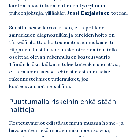
kuntoa, suosituksen laatineen työryhmän
puheenjohtaja, ylilääkäri
Jussi Karjalainen
toteaa.
Suosituksessa korostetaan, että potilaan
sairauksien diagnostiikka ja oireiden hoito on
tärkeää aloittaa hoitosuositusten mukaisesti
riippumatta siitä, voidaanko oireiden taustalla
osoittaa olevan rakennuksen kosteusvaurio.
Tämän lisäksi lääkärin tulee kuitenkin suosittaa,
että rakennuksessa tehtäisiin asianmukaiset
rakennustekniset tutkimukset, jos
kosteusvaurioita epäillään.
Puuttumalla riskeihin ehkäistään
haittoja
Kosteusvauriot edistävät muun muassa home- ja
hiivasienten sekä muiden mikrobien kasvua,