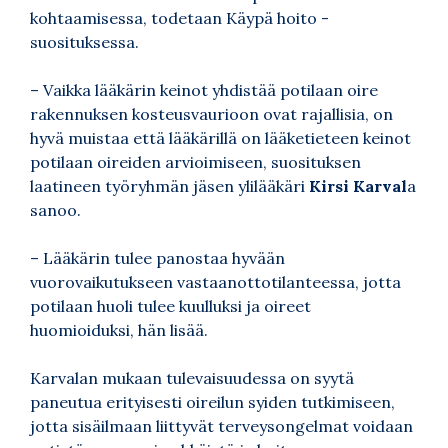
kohtaamisessa, todetaan Käypä hoito -
suosituksessa.
– Vaikka lääkärin keinot yhdistää potilaan oire
rakennuksen kosteusvaurioon ovat rajallisia, on
hyvä muistaa että lääkärillä on lääketieteen keinot
potilaan oireiden arvioimiseen, suosituksen
laatineen työryhmän jäsen ylilääkäri
Kirsi Karval
a
sanoo.
– Lääkärin tulee panostaa hyvään
vuorovaikutukseen vastaanottotilanteessa, jotta
potilaan huoli tulee kuulluksi ja oireet
huomioiduksi, hän lisää.
Karvalan mukaan tulevaisuudessa on syytä
paneutua erityisesti oireilun syiden tutkimiseen,
jotta sisäilmaan liittyvät terveysongelmat voidaan