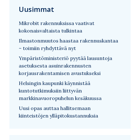
Uusimmat
Mikrobit rakennuksissa vaativat
kokonaisvaltaista tulkintaa
Ilmastonmuutos haastaa rakennuskantaa
– toimiin ryhdyttävä nyt
Ympäristöministeriö pyytää lausuntoja
asetuksesta asuinrakennusten
korjausrakentamisen avustukseksi
Helsingin kaupunki käynnistää
kuntotutkimuksiin liittyvän
markkinavuoropuhelun kesäkuussa
Uusi opas auttaa hallitsemaan
kiinteistöjen ylläpitokustannuksia