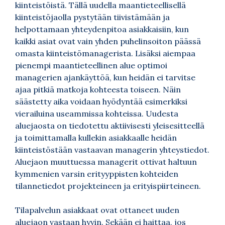
kiinteistöistä. Tällä uudella maantieteellisellä
kiinteistöjaolla pystytään tiivistämään ja
helpottamaan yhteydenpitoa asiakkaisiin, kun
kaikki asiat ovat vain yhden puhelinsoiton päässä
omasta kiinteistömanagerista. Lisäksi aiempaa
pienempi maantieteellinen alue optimoi
managerien ajankäyttöä, kun heidän ei tarvitse
ajaa pitkiä matkoja kohteesta toiseen. Näin
säästetty aika voidaan hyödyntää esimerkiksi
vierailuina useammissa kohteissa. Uudesta
aluejaosta on tiedotettu aktiivisesti yleisesitteellä
ja toimittamalla kullekin asiakkaalle heidän
kiinteistöstään vastaavan managerin yhteystiedot.
Aluejaon muuttuessa managerit ottivat haltuun
kymmenien varsin erityyppisten kohteiden
tilannetiedot projekteineen ja erityispiirteineen.
Tilapalvelun asiakkaat ovat ottaneet uuden
aluejaon vastaan hyvin. Sekään ei haittaa, jos