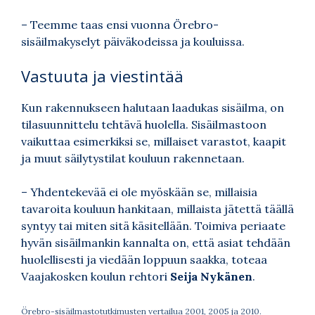
– Teemme taas ensi vuonna Örebro-
sisäilmakyselyt päiväkodeissa ja kouluissa.
Vastuuta ja viestintää
Kun rakennukseen halutaan laadukas sisäilma, on
tilasuunnittelu tehtävä huolella. Sisäilmastoon
vaikuttaa esimerkiksi se, millaiset varastot, kaapit
ja muut säilytystilat kouluun rakennetaan.
– Yhdentekevää ei ole myöskään se, millaisia
tavaroita kouluun hankitaan, millaista jätettä täällä
syntyy tai miten sitä käsitellään. Toimiva periaate
hyvän sisäilmankin kannalta on, että asiat tehdään
huolellisesti ja viedään loppuun saakka, toteaa
Vaajakosken koulun rehtori
Seija Nykänen
.
Örebro-sisäilmastotutkimusten vertailua 2001, 2005 ja 2010.