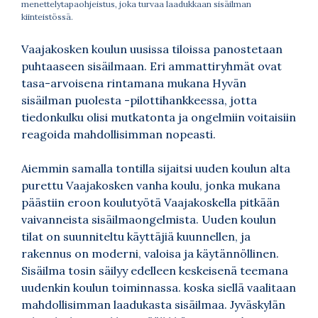
menettelytapaohjeistus, joka turvaa laadukkaan sisäilman
kiinteistössä.
Vaajakosken koulun uusissa tiloissa panostetaan
puhtaaseen sisäilmaan. Eri ammattiryhmät ovat
tasa-arvoisena rintamana mukana Hyvän
sisäilman puolesta -pilottihankkeessa, jotta
tiedonkulku olisi mutkatonta ja ongelmiin voitaisiin
reagoida mahdollisimman nopeasti.
Aiemmin samalla tontilla sijaitsi uuden koulun alta
purettu Vaajakosken vanha koulu, jonka mukana
päästiin eroon koulutyötä Vaajakoskella pitkään
vaivanneista sisäilmaongelmista. Uuden koulun
tilat on suunniteltu käyttäjiä kuunnellen, ja
rakennus on moderni, valoisa ja käytännöllinen.
Sisäilma tosin säilyy edelleen keskeisenä teemana
uudenkin koulun toiminnassa. koska siellä vaalitaan
mahdollisimman laadukasta sisäilmaa. Jyväskylän