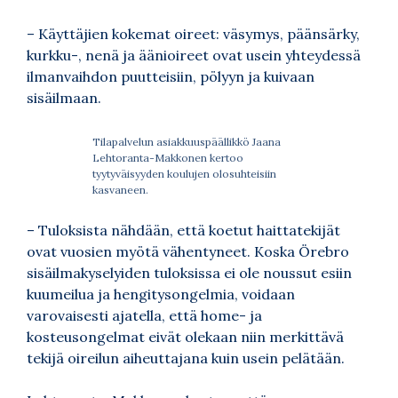
– Käyttäjien kokemat oireet: väsymys, päänsärky,
kurkku-, nenä ja äänioireet ovat usein yhteydessä
ilmanvaihdon puutteisiin, pölyyn ja kuivaan
sisäilmaan.
Tilapalvelun asiakkuuspäällikkö Jaana
Lehtoranta-Makkonen kertoo
tyytyväisyyden koulujen olosuhteisiin
kasvaneen.
– Tuloksista nähdään, että koetut haittatekijät
ovat vuosien myötä vähentyneet. Koska Örebro
sisäilmakyselyiden tuloksissa ei ole noussut esiin
kuumeilua ja hengitysongelmia, voidaan
varovaisesti ajatella, että home- ja
kosteusongelmat eivät olekaan niin merkittävä
tekijä oireilun aiheuttajana kuin usein pelätään.