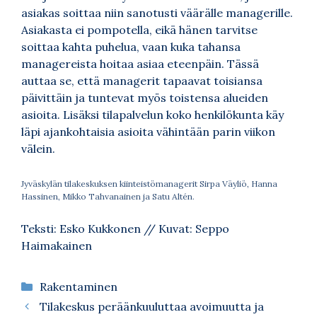
asiakas soittaa niin sanotusti väärälle managerille.
Asiakasta ei pompotella, eikä hänen tarvitse
soittaa kahta puhelua, vaan kuka tahansa
managereista hoitaa asiaa eteenpäin. Tässä
auttaa se, että managerit tapaavat toisiansa
päivittäin ja tuntevat myös toistensa alueiden
asioita. Lisäksi tilapalvelun koko henkilökunta käy
läpi ajankohtaisia asioita vähintään parin viikon
välein.
Jyväskylän tilakeskuksen kiinteistömanagerit Sirpa Väyliö, Hanna
Hassinen, Mikko Tahvanainen ja Satu Altén.
Teksti: Esko Kukkonen // Kuvat: Seppo
Haimakainen
Kategoriat
Rakentaminen
Tilakeskus peräänkuuluttaa avoimuutta ja