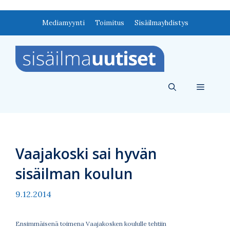
Siirry
Mediamyynti
Toimitus
Sisäilmayhdistys
sisältöön
Valikko
Vaajakoski sai hyvän
sisäilman koulun
9.12.2014
Ensimmäisenä toimena Vaajakosken koululle tehtiin