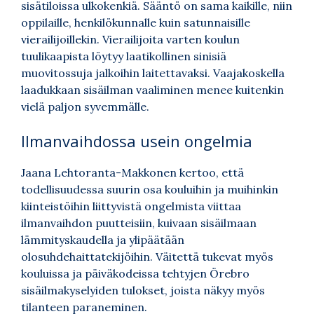
sisätiloissa ulkokenkiä. Sääntö on sama kaikille, niin
oppilaille, henkilökunnalle kuin satunnaisille
vierailijoillekin. Vierailijoita varten koulun
tuulikaapista löytyy laatikollinen sinisiä
muovitossuja jalkoihin laitettavaksi. Vaajakoskella
laadukkaan sisäilman vaaliminen menee kuitenkin
vielä paljon syvemmälle.
Ilmanvaihdossa usein ongelmia
Jaana Lehtoranta-Makkonen kertoo, että
todellisuudessa suurin osa kouluihin ja muihinkin
kiinteistöihin liittyvistä ongelmista viittaa
ilmanvaihdon puutteisiin, kuivaan sisäilmaan
lämmityskaudella ja ylipäätään
olosuhdehaittatekijöihin. Väitettä tukevat myös
kouluissa ja päiväkodeissa tehtyjen Örebro
sisäilmakyselyiden tulokset, joista näkyy myös
tilanteen paraneminen.