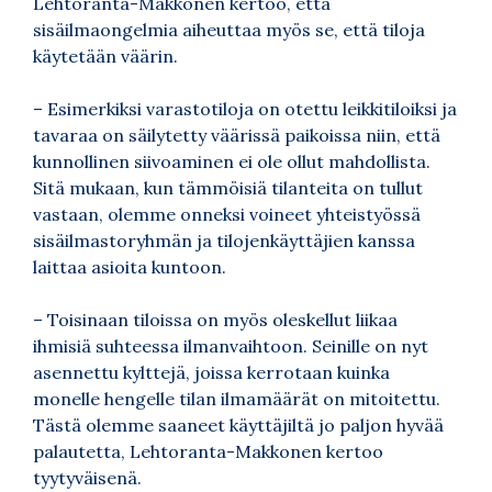
Lehtoranta-Makkonen kertoo, että
sisäilmaongelmia aiheuttaa myös se, että tiloja
käytetään väärin.
– Esimerkiksi varastotiloja on otettu leikkitiloiksi ja
tavaraa on säilytetty väärissä paikoissa niin, että
kunnollinen siivoaminen ei ole ollut mahdollista.
Sitä mukaan, kun tämmöisiä tilanteita on tullut
vastaan, olemme onneksi voineet yhteistyössä
sisäilmastoryhmän ja tilojenkäyttäjien kanssa
laittaa asioita kuntoon.
– Toisinaan tiloissa on myös oleskellut liikaa
ihmisiä suhteessa ilmanvaihtoon. Seinille on nyt
asennettu kylttejä, joissa kerrotaan kuinka
monelle hengelle tilan ilmamäärät on mitoitettu.
Tästä olemme saaneet käyttäjiltä jo paljon hyvää
palautetta, Lehtoranta-Makkonen kertoo
tyytyväisenä.