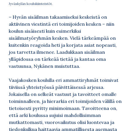
Jyväskylän koulukiinteistöt.
– Hyvän sisäilman takaamiseksi keskeistä on
aktiivinen viestintä eri toimijoiden kesken – niin
koulun sisäisesti kuin esimerkiksi
sisäilmatyöryhmän kesken. Vielä tärkeämpää on
kuitenkin reagoida heti ja korjata asiat nopeasti,
jos tarvetta ilmenee. Laadukkaan sisäilman
ylläpidossa on tärkeää tietää ja kantaa oma
vastuunsa, Nykänen muistuttaa.
Vaajakosken koululla eri ammattiryhmät toimivat
tiiviissä yhteistyössä päivittäisessä arjessa.
Jokaisella on selkeät vastuut ja tavoitteet omalle
toiminnalleen, ja hierarkia eri toimijoiden välillä on
tietoisesti pyritty minimoimaan. Tavoitteena on,
että arki koulussa sujuisi mahdollisimman
mutkattomasti, vuorovaikutus olisi luontevaa ja
tiedonkulkua haittaavia ammatillisesta asemasta