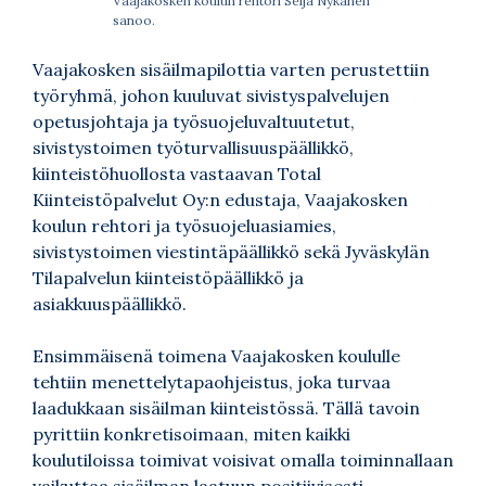
Vaajakosken koulun rehtori Seija Nykänen
sanoo.
Vaajakosken sisäilmapilottia varten perustettiin
työryhmä, johon kuuluvat sivistyspalvelujen
opetusjohtaja ja työsuojeluvaltuutetut,
sivistystoimen työturvallisuuspäällikkö,
kiinteistöhuollosta vastaavan Total
Kiinteistöpalvelut Oy:n edustaja, Vaajakosken
koulun rehtori ja työsuojeluasiamies,
sivistystoimen viestintäpäällikkö sekä Jyväskylän
Tilapalvelun kiinteistöpäällikkö ja
asiakkuuspäällikkö.
Ensimmäisenä toimena Vaajakosken koululle
tehtiin menettelytapaohjeistus, joka turvaa
laadukkaan sisäilman kiinteistössä. Tällä tavoin
pyrittiin konkretisoimaan, miten kaikki
koulutiloissa toimivat voisivat omalla toiminnallaan
vaikuttaa sisäilman laatuun positiivisesti.