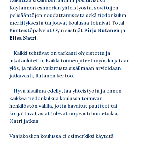
Käytännön esimerkin yhteistyöstä, sovittujen
pelisääntöjen noudattamisesta sekä tiedonkulun
merkityksestä tarjoavat koulussa toimivat Total
Kiinteistöpalvelut Oy:n siistijät
Pirjo Rutanen
ja
Elisa Natri
.
– Kaikki tehtävät on tarkasti ohjeistettu ja
aikataulutettu. Kaikki toimenpiteet myös kirjataan
ylös, ja niiden vaikutusta sisäilmaan arvioidaan
jatkuvasti, Rutanen kertoo.
– Hyvä sisäilma edellyttää yhteistyötä ja ennen
kaikkea tiedonkulkua koulussa toimivan
henkilöstön välillä, jotta havaitut puutteet tai
korjattavat asiat tulevat nopeasti hoidetuiksi,
Natri jatkaa.
Vaajakosken koulussa ei esimerkiksi käytetä