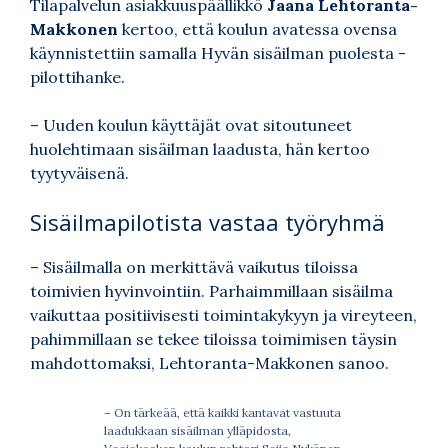
Tilapalvelun asiakkuuspäällikkö
Jaana Lehtoranta-
Makkonen
kertoo, että koulun avatessa ovensa
käynnistettiin samalla Hyvän sisäilman puolesta -
pilottihanke.
– Uuden koulun käyttäjät ovat sitoutuneet
huolehtimaan sisäilman laadusta, hän kertoo
tyytyväisenä.
Sisäilmapilotista vastaa työryhmä
– Sisäilmalla on merkittävä vaikutus tiloissa
toimivien hyvinvointiin. Parhaimmillaan sisäilma
vaikuttaa positiivisesti toimintakykyyn ja vireyteen,
pahimmillaan se tekee tiloissa toimimisen täysin
mahdottomaksi, Lehtoranta-Makkonen sanoo.
– On tärkeää, että kaikki kantavat vastuuta
laadukkaan sisäilman ylläpidosta,