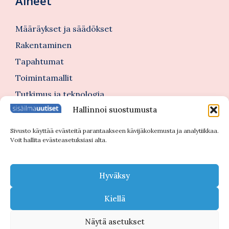
Aiheet
Määräykset ja säädökset
Rakentaminen
Tapahtumat
Toimintamallit
Tutkimus ja teknologia
Hallinnoi suostumusta
Tutustu myös
Sivusto käyttää evästeitä parantaakseen kävijäkokemusta ja analytiikkaa.
Voit hallita evästeasetuksiasi alta.
Kannattajajäsenblogi
Blogi
Hyväksy
Nimitykset
Kiellä
Näytä asetukset
© 2026 Sisäilmauutiset |
Tietosuojaseloste