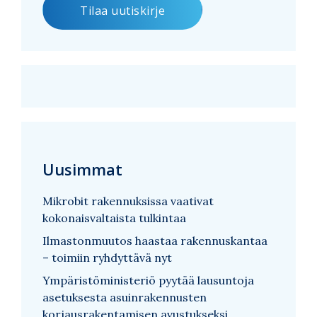
Uusimmat
Mikrobit rakennuksissa vaativat
kokonaisvaltaista tulkintaa
Ilmastonmuutos haastaa rakennuskantaa
– toimiin ryhdyttävä nyt
Ympäristöministeriö pyytää lausuntoja
asetuksesta asuinrakennusten
korjausrakentamisen avustukseksi