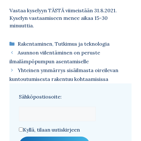
Vastaa kyselyyn
TÄSTÄ
viimeistään 31.8.2021.
Kyselyn vastaamiseen menee aikaa 15-30
minuuttia.
Kategoriat
Rakentaminen
,
Tutkimus ja teknologia
Asunnon viilentäminen on peruste
ilmalämpöpumpun asentamiselle
Yhteinen ymmärrys sisäilmasta oireilevan
kuntoutumisesta rakentuu kohtaamisissa
Sähköpostiosoite:
Kyllä, tilaan uutiskirjeen