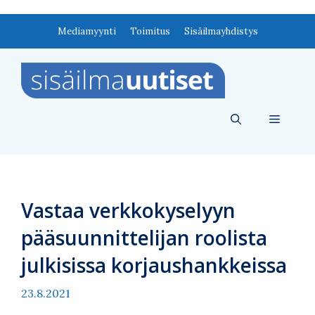
Siirry
Mediamyynti
Toimitus
Sisäilmayhdistys
sisältöön
Valikko
Vastaa verkkokyselyyn
pääsuunnittelijan roolista
julkisissa korjaushankkeissa
23.8.2021