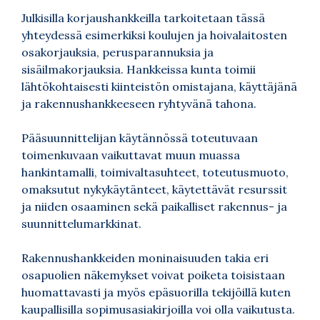
Julkisilla korjaushankkeilla tarkoitetaan tässä
yhteydessä esimerkiksi koulujen ja hoivalaitosten
osakorjauksia, perusparannuksia ja
sisäilmakorjauksia. Hankkeissa kunta toimii
lähtökohtaisesti kiinteistön omistajana, käyttäjänä
ja rakennushankkeeseen ryhtyvänä tahona.
Pääsuunnittelijan käytännössä toteutuvaan
toimenkuvaan vaikuttavat muun muassa
hankintamalli, toimivaltasuhteet, toteutusmuoto,
omaksutut nykykäytänteet, käytettävät resurssit
ja niiden osaaminen sekä paikalliset rakennus- ja
suunnittelumarkkinat.
Rakennushankkeiden moninaisuuden takia eri
osapuolien näkemykset voivat poiketa toisistaan
huomattavasti ja myös epäsuorilla tekijöillä kuten
kaupallisilla sopimusasiakirjoilla voi olla vaikutusta.