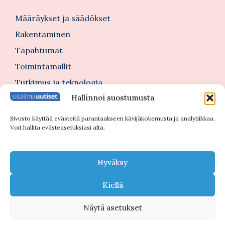
Määräykset ja säädökset
Rakentaminen
Tapahtumat
Toimintamallit
Tutkimus ja teknologia
Hallinnoi suostumusta
Tutustu myös
Sivusto käyttää evästeitä parantaakseen kävijäkokemusta ja analytiikkaa.
Voit hallita evästeasetuksiasi alta.
Kannattajajäsenblogi
Blogi
Hyväksy
Nimitykset
Kiellä
Näytä asetukset
© 2026 Sisäilmauutiset |
Tietosuojaseloste