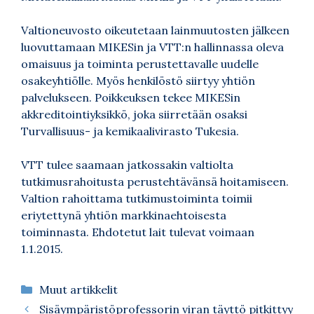
Valtioneuvosto oikeutetaan lainmuutosten jälkeen
luovuttamaan MIKESin ja VTT:n hallinnassa oleva
omaisuus ja toiminta perustettavalle uudelle
osakeyhtiölle. Myös henkilöstö siirtyy yhtiön
palvelukseen. Poikkeuksen tekee MIKESin
akkreditointiyksikkö, joka siirretään osaksi
Turvallisuus- ja kemikaalivirasto Tukesia.
VTT tulee saamaan jatkossakin valtiolta
tutkimusrahoitusta perustehtävänsä hoitamiseen.
Valtion rahoittama tutkimustoiminta toimii
eriytettynä yhtiön markkinaehtoisesta
toiminnasta. Ehdotetut lait tulevat voimaan
1.1.2015.
Kategoriat
Muut artikkelit
Sisäympäristöprofessorin viran täyttö pitkittyy