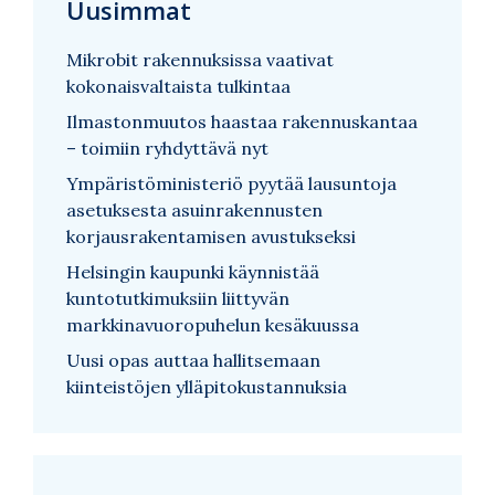
Uusimmat
Mikrobit rakennuksissa vaativat
kokonaisvaltaista tulkintaa
Ilmastonmuutos haastaa rakennuskantaa
– toimiin ryhdyttävä nyt
Ympäristöministeriö pyytää lausuntoja
asetuksesta asuinrakennusten
korjausrakentamisen avustukseksi
Helsingin kaupunki käynnistää
kuntotutkimuksiin liittyvän
markkinavuoropuhelun kesäkuussa
Uusi opas auttaa hallitsemaan
kiinteistöjen ylläpitokustannuksia