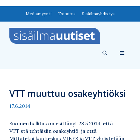
Siirry
Mediamyynti
Toimitus
Sisäilmayhdistys
sisältöön
Valikko
VTT muuttuu osakeyhtiöksi
17.6.2014
Suomen hallitus on esittänyt 28.5.2014, että
VTT:stä tehtäisiin osakeyhtiö, ja että
Mittatekniikan keskus MIKES ja VTT yhdistetään.