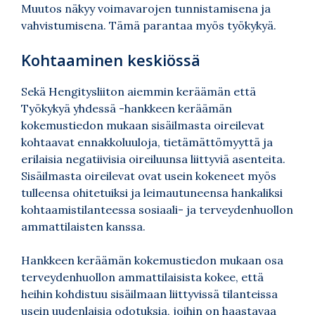
Muutos näkyy voimavarojen tunnistamisena ja
vahvistumisena. Tämä parantaa myös työkykyä.
Kohtaaminen keskiössä
Sekä Hengitysliiton aiemmin keräämän että
Työkykyä yhdessä -hankkeen keräämän
kokemustiedon mukaan sisäilmasta oireilevat
kohtaavat ennakkoluuloja, tietämättömyyttä ja
erilaisia negatiivisia oireiluunsa liittyviä asenteita.
Sisäilmasta oireilevat ovat usein kokeneet myös
tulleensa ohitetuiksi ja leimautuneensa hankaliksi
kohtaamistilanteessa sosiaali- ja terveydenhuollon
ammattilaisten kanssa.
Hankkeen keräämän kokemustiedon mukaan osa
terveydenhuollon ammattilaisista kokee, että
heihin kohdistuu sisäilmaan liittyvissä tilanteissa
usein uudenlaisia odotuksia, joihin on haastavaa