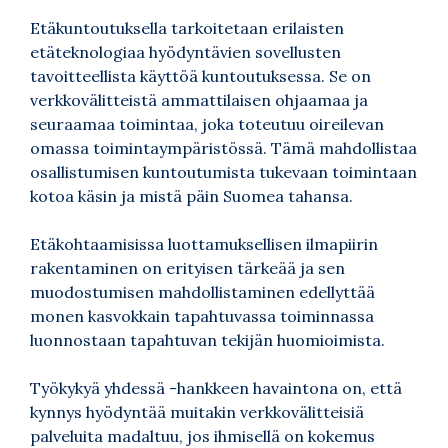
Etäkuntoutuksella tarkoitetaan erilaisten
etäteknologiaa hyödyntävien sovellusten
tavoitteellista käyttöä kuntoutuksessa. Se on
verkkovälitteistä ammattilaisen ohjaamaa ja
seuraamaa toimintaa, joka toteutuu oireilevan
omassa toimintaympäristössä. Tämä mahdollistaa
osallistumisen kuntoutumista tukevaan toimintaan
kotoa käsin ja mistä päin Suomea tahansa.
Etäkohtaamisissa luottamuksellisen ilmapiirin
rakentaminen on erityisen tärkeää ja sen
muodostumisen mahdollistaminen edellyttää
monen kasvokkain tapahtuvassa toiminnassa
luonnostaan tapahtuvan tekijän huomioimista.
Työkykyä yhdessä -hankkeen havaintona on, että
kynnys hyödyntää muitakin verkkovälitteisiä
palveluita madaltuu, jos ihmisellä on kokemus