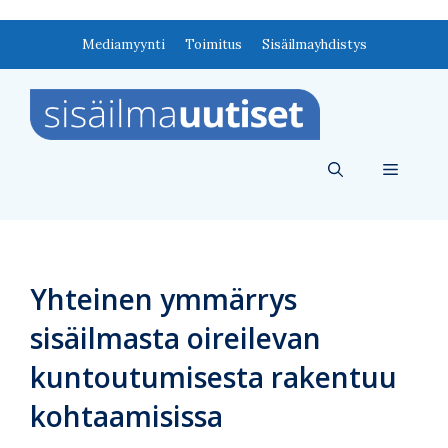
Siirry
Mediamyynti
Toimitus
Sisäilmayhdistys
sisältöön
Valikko
Yhteinen ymmärrys
sisäilmasta oireilevan
kuntoutumisesta rakentuu
kohtaamisissa