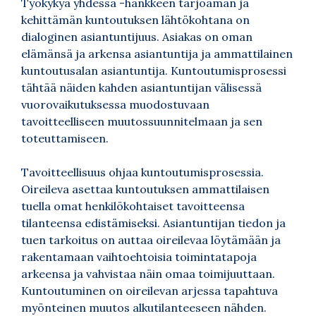
Työkykyä yhdessä -hankkeen tarjoaman ja
kehittämän kuntoutuksen lähtökohtana on
dialoginen asiantuntijuus. Asiakas on oman
elämänsä ja arkensa asiantuntija ja ammattilainen
kuntoutusalan asiantuntija. Kuntoutumisprosessi
tähtää näiden kahden asiantuntijan välisessä
vuorovaikutuksessa muodostuvaan
tavoitteelliseen muutossuunnitelmaan ja sen
toteuttamiseen.
Tavoitteellisuus ohjaa kuntoutumisprosessia.
Oireileva asettaa kuntoutuksen ammattilaisen
tuella omat henkilökohtaiset tavoitteensa
tilanteensa edistämiseksi. Asiantuntijan tiedon ja
tuen tarkoitus on auttaa oireilevaa löytämään ja
rakentamaan vaihtoehtoisia toimintatapoja
arkeensa ja vahvistaa näin omaa toimijuuttaan.
Kuntoutuminen on oireilevan arjessa tapahtuva
myönteinen muutos alkutilanteeseen nähden.