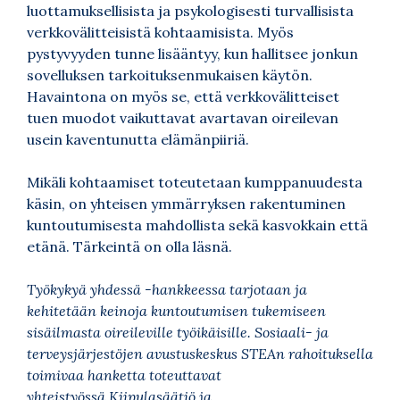
luottamuksellisista ja psykologisesti turvallisista
verkkovälitteisistä kohtaamisista. Myös
pystyvyyden tunne lisääntyy, kun hallitsee jonkun
sovelluksen tarkoituksenmukaisen käytön.
Havaintona on myös se, että verkkovälitteiset
tuen muodot vaikuttavat avartavan oireilevan
usein kaventunutta elämänpiiriä.
Mikäli kohtaamiset toteutetaan kumppanuudesta
käsin, on yhteisen ymmärryksen rakentuminen
kuntoutumisesta mahdollista sekä kasvokkain että
etänä. Tärkeintä on olla läsnä.
Työkykyä yhdessä -hankkeessa tarjotaan ja
kehitetään keinoja kuntoutumisen tukemiseen
sisäilmasta oireileville työikäisille. Sosiaali- ja
terveysjärjestöjen avustuskeskus STEAn rahoituksella
toimivaa hanketta toteuttavat
yhteistyössä Kiipulasäätiö ja