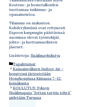
Tilaisuudessa esitellään myös
Kosteus- ja hometalkoiden
tuottamaa tutkimus- ja
opasaineistoa.
Tilaisuus on maksuton.
Kohderyhmänä ovat erityisesti
Espoon kaupungin päättävissä
asemissa olevat työntekijät,
johto- ja luottamuselinten
jäsenet.
Lisätietoja:
Sisäilmayhdistys
Kategoriat
Tapahtumat
Kansainvälinen Indoor Air -
kongressi järjestetään
Hongkongissa Kiinassa 7.-12.
heinäkuuta
KOULUTUS: Syksyn
Sisäilmapaja ”Jottan tarttis tehrä”
pidetään Turussa