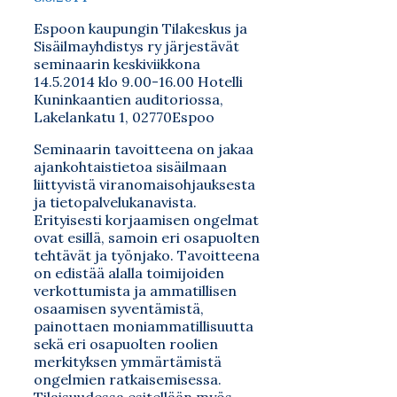
Espoon kaupungin Tilakeskus ja
Sisäilmayhdistys ry järjestävät
seminaarin keskiviikkona
14.5.2014 klo 9.00-16.00 Hotelli
Kuninkaantien auditoriossa,
Lakelankatu 1, 02770Espoo
Seminaarin tavoitteena on jakaa
ajankohtaistietoa sisäilmaan
liittyvistä viranomaisohjauksesta
ja tietopalvelukanavista.
Erityisesti korjaamisen ongelmat
ovat esillä, samoin eri osapuolten
tehtävät ja työnjako. Tavoitteena
on edistää alalla toimijoiden
verkottumista ja ammatillisen
osaamisen syventämistä,
painottaen moniammatillisuutta
sekä eri osapuolten roolien
merkityksen ymmärtämistä
ongelmien ratkaisemisessa.