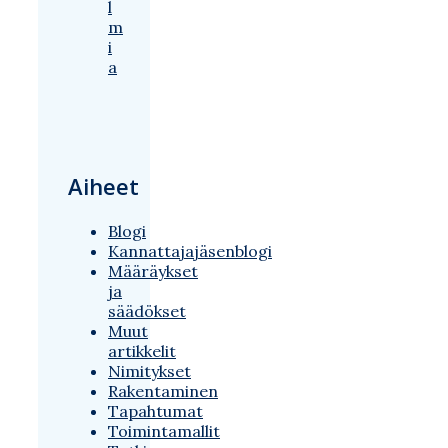
l
m
i
a
Aiheet
Blogi
Kannattajajäsenblogi
Määräykset
ja
säädökset
Muut
artikkelit
Nimitykset
Rakentaminen
Tapahtumat
Toimintamallit