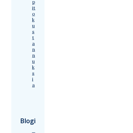
p
it
o
k
u
s
t
a
n
n
u
k
s
i
a
Blogi