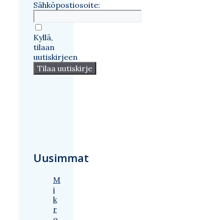
Sähköpostiosoite:
Kyllä,
tilaan
uutiskirjeen
Uusimmat
M
i
k
r
o