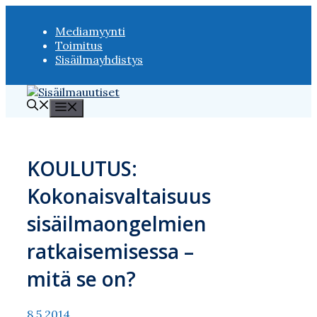
Siirry
sisältöön
Mediamyynti
Toimitus
Sisäilmayhdistys
Valikko
KOULUTUS:
Kokonaisvaltaisuus
sisäilmaongelmien
ratkaisemisessa –
mitä se on?
8.5.2014