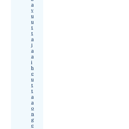
a
v
u
u
t
t
a
j
a
a
i
h
e
u
t
t
a
a
o
n
g
e