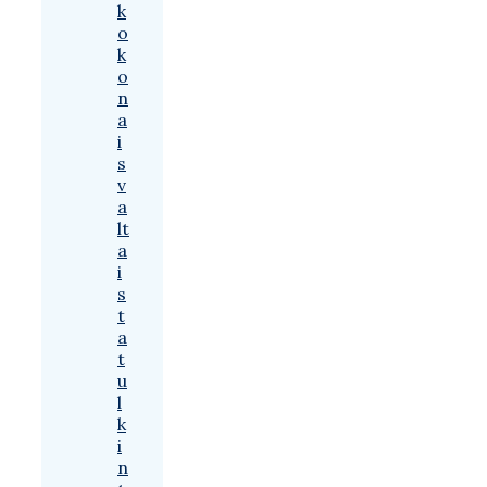
k
o
k
o
n
a
i
s
v
a
lt
a
i
s
t
a
t
u
l
k
i
n