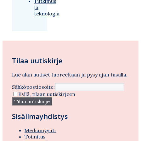
Tutkimus
ja
teknologia
Tilaa uutiskirje
Lue alan uutiset tuoreeltaan ja pysy ajan tasalla.
Sähköpostiosoite:
Kyllä, tilaan uutiskirjeen
Sisäilmayhdistys
Mediamyynti
Toimitus