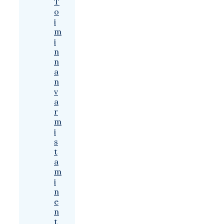
T
o
i
m
i
n
n
a
n
v
a
r
m
i
s
t
a
m
i
n
e
n
t