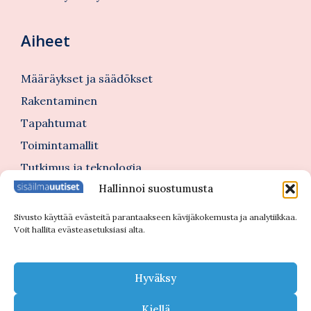
Aiheet
Määräykset ja säädökset
Rakentaminen
Tapahtumat
Toimintamallit
Tutkimus ja teknologia
Hallinnoi suostumusta
Tutustu myös
Sivusto käyttää evästeitä parantaakseen kävijäkokemusta ja analytiikkaa.
Voit hallita evästeasetuksiasi alta.
Kannattajajäsenblogi
Blogi
Hyväksy
Nimitykset
Kiellä