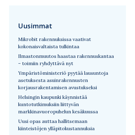
Uusimmat
Mikrobit rakennuksissa vaativat
kokonaisvaltaista tulkintaa
Ilmastonmuutos haastaa rakennuskantaa
– toimiin ryhdyttävä nyt
Ympäristöministeriö pyytää lausuntoja
asetuksesta asuinrakennusten
korjausrakentamisen avustukseksi
Helsingin kaupunki käynnistää
kuntotutkimuksiin liittyvän
markkinavuoropuhelun kesäkuussa
Uusi opas auttaa hallitsemaan
kiinteistöjen ylläpitokustannuksia