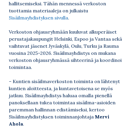
hallitsemiseksi. Tähän mennessä verkoston
tuottamia materiaaleja on julkaistu
Sisäilmayhdistyksen sivulla
.
Verkoston ohjausryhmään kuuluvat alkuperäiset
perustajakaupungit Helsinki, Espoo ja Vantaa sekä
vaihtuvat jäsenet Jyväskylä, Oulu, Turku ja Rauma
vuosina 2025–2026. Sisäilmayhdistys on mukana
verkoston ohjausryhmässä sihteerinä ja koordinoi
toimintaa.
– Kuntien sisäilmaverkoston toiminta on lähtenyt
kuntien aloitteesta, ja kuntavetoisena se myös
jatkuu. Sisäilmayhdistys haluaa omalla pienellä
panoksellaan tukea toimintaa sisäilma-asioiden
paremman hallinnan edistämiseksi, kertoo
Sisäilmayhdistyksen toiminnanjohtaja
Mervi
Ahola
.