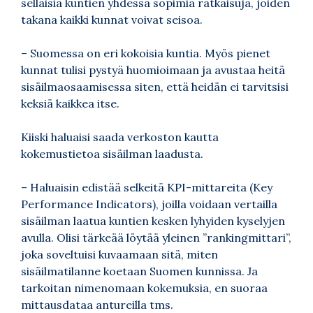
sellaisia kuntien yhdessä sopimia ratkaisuja, joiden
takana kaikki kunnat voivat seisoa.
– Suomessa on eri kokoisia kuntia. Myös pienet
kunnat tulisi pystyä huomioimaan ja avustaa heitä
sisäilmaosaamisessa siten, että heidän ei tarvitsisi
keksiä kaikkea itse.
Kiiski haluaisi saada verkoston kautta
kokemustietoa sisäilman laadusta.
– Haluaisin edistää selkeitä KPI-mittareita (Key
Performance Indicators), joilla voidaan vertailla
sisäilman laatua kuntien kesken lyhyiden kyselyjen
avulla. Olisi tärkeää löytää yleinen ”rankingmittari”,
joka soveltuisi kuvaamaan sitä, miten
sisäilmatilanne koetaan Suomen kunnissa. Ja
tarkoitan nimenomaan kokemuksia, en suoraa
mittausdataa antureilla tms.