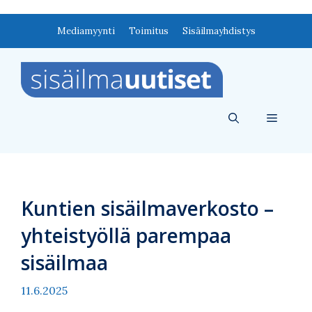
Siirry
Mediamyynti
Toimitus
Sisäilmayhdistys
sisältöön
Valikko
Kuntien sisäilmaverkosto –
yhteistyöllä parempaa
sisäilmaa
11.6.2025