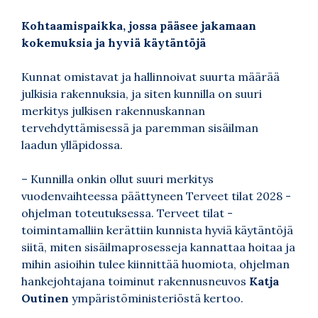
Kohtaamispaikka, jossa pääsee jakamaan
kokemuksia ja hyviä käytäntöjä
Kunnat omistavat ja hallinnoivat suurta määrää
julkisia rakennuksia, ja siten kunnilla on suuri
merkitys julkisen rakennuskannan
tervehdyttämisessä ja paremman sisäilman
laadun ylläpidossa.
– Kunnilla onkin ollut suuri merkitys
vuodenvaihteessa päättyneen Terveet tilat 2028 -
ohjelman toteutuksessa. Terveet tilat -
toimintamalliin kerättiin kunnista hyviä käytäntöjä
siitä, miten sisäilmaprosesseja kannattaa hoitaa ja
mihin asioihin tulee kiinnittää huomiota, ohjelman
hankejohtajana toiminut rakennusneuvos
Katja
Outinen
ympäristöministeriöstä kertoo.