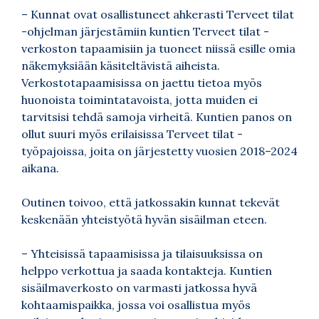
– Kunnat ovat osallistuneet ahkerasti Terveet tilat
-ohjelman järjestämiin kuntien Terveet tilat -
verkoston tapaamisiin ja tuoneet niissä esille omia
näkemyksiään käsiteltävistä aiheista.
Verkostotapaamisissa on jaettu tietoa myös
huonoista toimintatavoista, jotta muiden ei
tarvitsisi tehdä samoja virheitä. Kuntien panos on
ollut suuri myös erilaisissa Terveet tilat -
työpajoissa, joita on järjestetty vuosien 2018–2024
aikana.
Outinen toivoo, että jatkossakin kunnat tekevät
keskenään yhteistyötä hyvän sisäilman eteen.
– Yhteisissä tapaamisissa ja tilaisuuksissa on
helppo verkottua ja saada kontakteja. Kuntien
sisäilmaverkosto on varmasti jatkossa hyvä
kohtaamispaikka, jossa voi osallistua myös