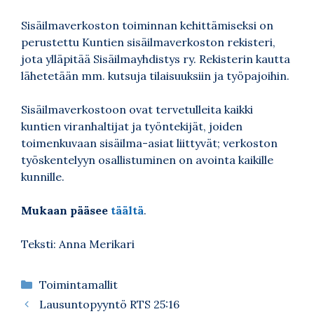
Sisäilmaverkoston toiminnan kehittämiseksi on
perustettu Kuntien sisäilmaverkoston rekisteri,
jota ylläpitää Sisäilmayhdistys ry. Rekisterin kautta
lähetetään mm. kutsuja tilaisuuksiin ja työpajoihin.
Sisäilmaverkostoon ovat tervetulleita kaikki
kuntien viranhaltijat ja työntekijät, joiden
toimenkuvaan sisäilma-asiat liittyvät; verkoston
työskentelyyn osallistuminen on avointa kaikille
kunnille.
Mukaan pääsee
täältä
.
Teksti: Anna Merikari
Kategoriat
Toimintamallit
Lausuntopyyntö RTS 25:16