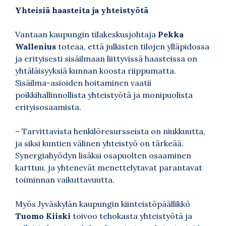
Yhteisiä haasteita ja yhteistyötä
Vantaan kaupungin tilakeskusjohtaja
Pekka
Wallenius
toteaa, että julkisten tilojen ylläpidossa
ja erityisesti sisäilmaan liittyvissä haasteissa on
yhtäläisyyksiä kunnan koosta riippumatta.
Sisäilma-asioiden hoitaminen vaatii
poikkihallinnollista yhteistyötä ja monipuolista
erityisosaamista.
– Tarvittavista henkilöresursseista on niukkuutta,
ja siksi kuntien välinen yhteistyö on tärkeää.
Synergiahyödyn lisäksi osapuolten osaaminen
karttuu, ja yhtenevät menettelytavat parantavat
toiminnan vaikuttavuutta.
Myös Jyväskylän kaupungin kiinteistöpäällikkö
Tuomo Kiiski
toivoo tehokasta yhteistyötä ja