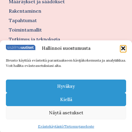
Määräykset ja säädökset
Rakentaminen
Tapahtumat
Toimintamallit
Tutkimus ja teknologia
Hallinnoi suostumusta
Tutustu myös
Sivusto käyttää evästeitä parantaakseen kävijäkokemusta ja analytiikkaa.
Voit hallita evästeasetuksiasi alta.
Kannattajajäsenblogi
Blogi
Hyväksy
Nimitykset
Kiellä
Näytä asetukset
© 2026 Sisäilmauutiset |
Tietosuojaseloste
Evästekäytäntö
Tietosuojaseloste