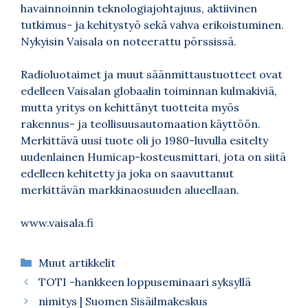
havainnoinnin teknologiajohtajuus, aktiivinen
tutkimus- ja kehitystyö sekä vahva erikoistuminen.
Nykyisin Vaisala on noteerattu pörssissä.
Radioluotaimet ja muut säänmittaustuotteet ovat
edelleen Vaisalan globaalin toiminnan kulmakiviä,
mutta yritys on kehittänyt tuotteita myös
rakennus- ja teollisuusautomaation käyttöön.
Merkittävä uusi tuote oli jo 1980-luvulla esitelty
uudenlainen Humicap-kosteusmittari, jota on siitä
edelleen kehitetty ja joka on saavuttanut
merkittävän markkinaosuuden alueellaan.
www.vaisala.fi
Kategoriat
Muut artikkelit
TOTI -hankkeen loppuseminaari syksyllä
nimitys | Suomen Sisäilmakeskus