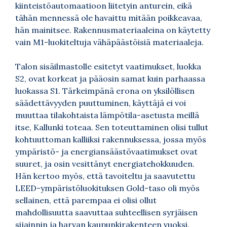
kiinteistöautomaatioon liitetyin anturein, eikä
tähän mennessä ole havaittu mitään poikkeavaa,
hän mainitsee. Rakennusmateriaaleina on käytetty
vain M1-luokiteltuja vähäpäästöisiä materiaaleja.
Talon sisäilmastolle esitetyt vaatimukset, luokka
S2, ovat korkeat ja pääosin samat kuin parhaassa
luokassa S1. Tärkeimpänä erona on yksilöllisen
säädettävyyden puuttuminen, käyttäjä ei voi
muuttaa tilakohtaista lämpötila-asetusta meillä
itse, Kallunki toteaa. Sen toteuttaminen olisi tullut
kohtuuttoman kalliiksi rakennuksessa, jossa myös
ympäristö- ja energiansäästövaatimukset ovat
suuret, ja osin vesittänyt energiatehokkuuden.
Hän kertoo myös, että tavoiteltu ja saavutettu
LEED-ympäristöluokituksen Gold-taso oli myös
sellainen, että parempaa ei olisi ollut
mahdollisuutta saavuttaa suhteellisen syrjäisen
sijainnin ja harvan kaupunkirakenteen vuoksi.