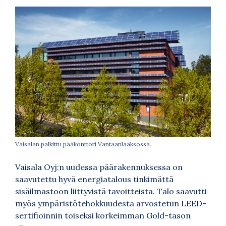
Vaisalan palkittu pääkonttori Vantaanlaaksossa.
Vaisala Oyj:n uudessa päärakennuksessa on
saavutettu hyvä energiatalous tinkimättä
sisäilmastoon liittyvistä tavoitteista. Talo saavutti
myös ympäristötehokkuudesta arvostetun LEED-
sertifioinnin toiseksi korkeimman Gold-tason