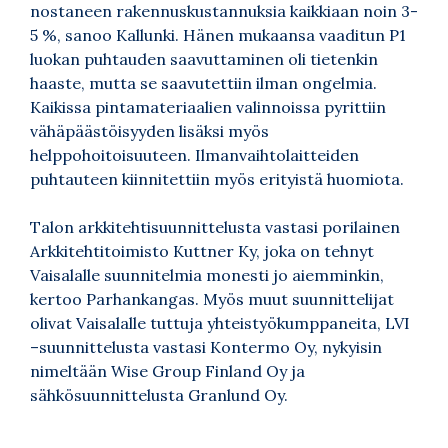
nostaneen rakennuskustannuksia kaikkiaan noin 3-
5 %, sanoo Kallunki. Hänen mukaansa vaaditun P1
luokan puhtauden saavuttaminen oli tietenkin
haaste, mutta se saavutettiin ilman ongelmia.
Kaikissa pintamateriaalien valinnoissa pyrittiin
vähäpäästöisyyden lisäksi myös
helppohoitoisuuteen. Ilmanvaihtolaitteiden
puhtauteen kiinnitettiin myös erityistä huomiota.
Talon arkkitehtisuunnittelusta vastasi porilainen
Arkkitehtitoimisto Kuttner Ky, joka on tehnyt
Vaisalalle suunnitelmia monesti jo aiemminkin,
kertoo Parhankangas. Myös muut suunnittelijat
olivat Vaisalalle tuttuja yhteistyökumppaneita, LVI
–suunnittelusta vastasi Kontermo Oy, nykyisin
nimeltään Wise Group Finland Oy ja
sähkösuunnittelusta Granlund Oy.