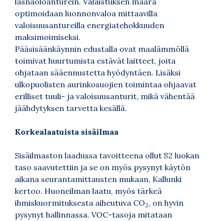
läsnäoloanturein. Valaistuksen määrä
optimoidaan luonnonvaloa mittaavilla
valoisuusantureilla energiatehokkuuden
maksimoimiseksi.
Pääsisäänkäynnin edustalla ovat maalämmöllä
toimivat huurtumista estävät laitteet, joita
ohjataan sääennustetta hyödyntäen. Lisäksi
ulkopuolisten aurinkosuojien toimintaa ohjaavat
erilliset tuuli- ja valoisuusanturit, mikä vähentää
jäähdytyksen tarvetta kesällä.
Korkealaatuista sisäilmaa
Sisäilmaston laadussa tavoitteena ollut S2 luokan
taso saavutettiin ja se on myös pysynyt käytön
aikana seurantamittausten mukaan, Kallunki
kertoo. Huoneilman laatu, myös tärkeä
ihmiskuormituksesta aiheutuva CO
, on hyvin
2
pysynyt hallinnassa. VOC-tasoja mitataan