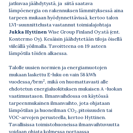
jatkuvaa jäähdytystä, ja siitä saatava
lämpöenergia on rakennuksen lämmityksessä aina
tarpeen mukaan hyödynnettävissä, kertoo talon
LVI-suunnittelusta vastannut toimialajohtaja
Jukka Hyttinen
Wise Group Finland Oy:stä (ent.
Kontermo Oy). Kesäisin jäähdytetään tiloja öisellä
viileällä yöilmalla. Tavoitteena on 19 asteen
lämpötila töiden alkaessa.
Talolle uusien normien ja energiamuotojen
mukaan laskettu E-luku on vain 58 kWh
2
vuodessa/brm
, mikä on huomattavasti alle
ehdotetun energialuokituksen mukaisen A -luokan
vaatimustason. Ilmanvaihdossa on käytössä
tarpeenmukainen ilmanvaihto, jota ohjataan
lämpötilan ja huoneilman CO
pitoisuuden tai
2-
VOC-arvojen perusteella, kertoo Hyttinen.
Tavallisissa toimistohuoneissa ilmanvaihtuvuutta
voidaan ohjata kolmessa portaassa