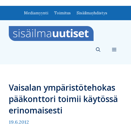
Siirry
Mediamyynti
Toimitus
Sisäilmayhdistys
sisältöön
Valikko
Vaisalan ympäristötehokas
pääkonttori toimii käytössä
erinomaisesti
19.6.2012