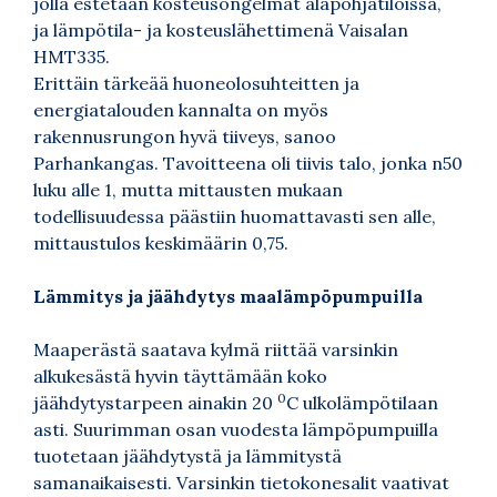
jolla estetään kosteusongelmat alapohjatiloissa,
ja lämpötila- ja kosteuslähettimenä Vaisalan
HMT335.
Erittäin tärkeää huoneolosuhteitten ja
energiatalouden kannalta on myös
rakennusrungon hyvä tiiveys, sanoo
Parhankangas. Tavoitteena oli tiivis talo, jonka n50
luku alle 1, mutta mittausten mukaan
todellisuudessa päästiin huomattavasti sen alle,
mittaustulos keskimäärin 0,75.
Lämmitys ja jäähdytys maalämpöpumpuilla
Maaperästä saatava kylmä riittää varsinkin
alkukesästä hyvin täyttämään koko
0
jäähdytystarpeen ainakin 20
C ulkolämpötilaan
asti. Suurimman osan vuodesta lämpöpumpuilla
tuotetaan jäähdytystä ja lämmitystä
samanaikaisesti. Varsinkin tietokonesalit vaativat