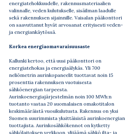
energiatehokkuudelle, rakennusmateriaalien
valinnalle, veden kulutukselle, sisäilman laadulle
sekä rakennuksen sijainnille. Vaisalan pääkonttori
on saavuttanut hyvät arvosanat erityisesti veden-
ja energiankäytössä.
Korkea energiaomavaraisuusaste
Kallunki kertoo, että uusi pääkonttori on
energiatehokas ja energiaälykäs. Yli 700
neliömetrin aurinkopaneelit tuottavat noin 15
prosenttia rakennuksen vuotuisesta
sähköenergian tarpeesta.
Aurinkoenergiajärjestelmän noin 100 MWh:n
tuotanto vastaa 20 suomalaisen omakotitalon
keskimääräistä vuosikulutusta. Rakennus on yksi
Suomen suurimmista yksittäisistä aurinkoenergian
tuottajista. Aurinkosähkökennot on kytketty
sähkölaitoksen verkkoon, ylijäämä sähkö ilta- ja