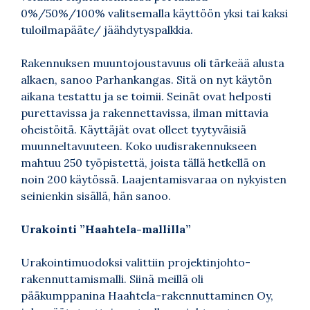
0%/50%/100% valitsemalla käyttöön yksi tai kaksi
tuloilmapääte/ jäähdytyspalkkia.
Rakennuksen muuntojoustavuus oli tärkeää alusta
alkaen, sanoo Parhankangas. Sitä on nyt käytön
aikana testattu ja se toimii. Seinät ovat helposti
purettavissa ja rakennettavissa, ilman mittavia
oheistöitä. Käyttäjät ovat olleet tyytyväisiä
muunneltavuuteen. Koko uudisrakennukseen
mahtuu 250 työpistettä, joista tällä hetkellä on
noin 200 käytössä. Laajentamisvaraa on nykyisten
seinienkin sisällä, hän sanoo.
Urakointi ”Haahtela-mallilla”
Urakointimuodoksi valittiin projektinjohto-
rakennuttamismalli. Siinä meillä oli
pääkumppanina Haahtela-rakennuttaminen Oy,