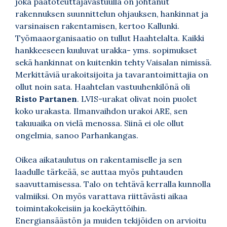
joka päätoteuttajavastuulla on johtanut
rakennuksen suunnittelun ohjauksen, hankinnat ja
varsinaisen rakentamisen, kertoo Kallunki.
Työmaaorganisaatio on tullut Haahtelalta. Kaikki
hankkeeseen kuuluvat urakka- yms. sopimukset
sekä hankinnat on kuitenkin tehty Vaisalan nimissä.
Merkittäviä urakoitsijoita ja tavarantoimittajia on
ollut noin sata. Haahtelan vastuuhenkilönä oli
Risto Partanen
. LVIS-urakat olivat noin puolet
koko urakasta. Ilmanvaihdon urakoi ARE, sen
takuuaika on vielä menossa. Siinä ei ole ollut
ongelmia, sanoo Parhankangas.
Oikea aikataulutus on rakentamiselle ja sen
laadulle tärkeää, se auttaa myös puhtauden
saavuttamisessa. Talo on tehtävä kerralla kunnolla
valmiiksi. On myös varattava riittävästi aikaa
toimintakokeisiin ja koekäyttöihin.
Energiansäästön ja muiden tekijöiden on arvioitu