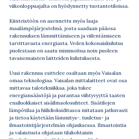
viikonloppuajalta on hyödynnetty tuotantotiloissa.
Kiinteistöön on asennettu myös laaja
maalämpöjärjestelmä, josta saadaan pääosa
rakennuksen lämmittämiseen ja viilentämiseen
tarvittavasta energiasta. Veden kokonaiskulutus
puolestaan on saatu minimoitua noin puoleen
tavanomaisten laitteiden kulutuksesta.
Uusi rakennus esittelee osaltaan myös Vaisalan
omaa teknologiaa. Vaisalan mittalaitteet ovat osa
mittavaa talotekniikkaa, joka tukee
energiansäästöjä ja parantaa viihtyvyyttä taaten
ensiluokkaiset sisäilmaolosuhteet. Sisätilojen
lämpötilaa ja hiilidioksiditasoa mitataan jatkuvasti
ja tietoa käytetään lämmitys-, tuuletus- ja
ilmastointijärjestelmän ohjauksessa. Ilmastointia
ja valaistusta ohjataan tilakohtaisin