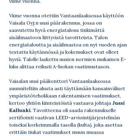
viime vuonna.
Viime vuonna otettiin Vantaanlaaksossa käyttöön
Vaisala Oyj:n uusi päärakennus, jossa on
saavutettu hyvä energiatalous tinkimättä
sisäilmastoon liittyvistä tavoitteista. Talon
energiataloutta ja sisäilmastoa on nyt vuoden ajan
testattu käytännössä ja kokemukset ovat olleet
hyviä. Talolle laskettu uusien normien mukainen E-
luku alittaa reilusti A-luokan vaatimustason.
Vaisalan uusi pääkonttori Vantaanlaaksossa
suunniteltiin alusta asti täyttämään kansainväliset
ympäristötehokkaan rakentamisen vaatimukset,
kertoo yhtiön kiinteistöistä vastaava johtaja
Jussi
Kallunki
. Tavoitteena oli saada rakennukselle
sertifiointi vaativan LEED-arviointijärjestelmän
toiseksi korkeimmalla tasolla (kulta), joka asettaa
erittäin tiukat vaatimukset muun muassa