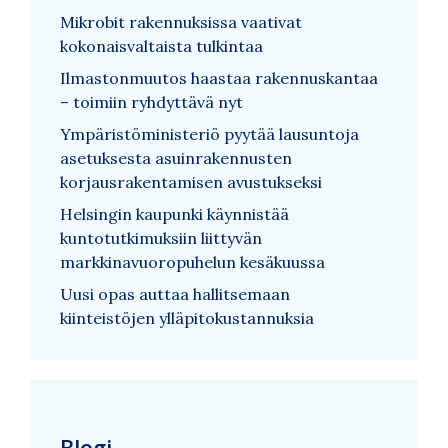
Mikrobit rakennuksissa vaativat
kokonaisvaltaista tulkintaa
Ilmastonmuutos haastaa rakennuskantaa
– toimiin ryhdyttävä nyt
Ympäristöministeriö pyytää lausuntoja
asetuksesta asuinrakennusten
korjausrakentamisen avustukseksi
Helsingin kaupunki käynnistää
kuntotutkimuksiin liittyvän
markkinavuoropuhelun kesäkuussa
Uusi opas auttaa hallitsemaan
kiinteistöjen ylläpitokustannuksia
Blogi