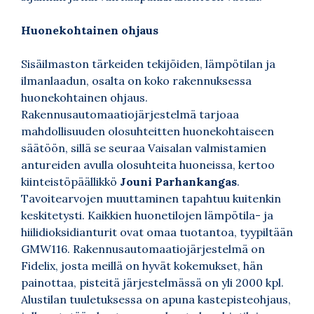
Huonekohtainen ohjaus
Sisäilmaston tärkeiden tekijöiden, lämpötilan ja
ilmanlaadun, osalta on koko rakennuksessa
huonekohtainen ohjaus.
Rakennusautomaatiojärjestelmä tarjoaa
mahdollisuuden olosuhteitten huonekohtaiseen
säätöön, sillä se seuraa Vaisalan valmistamien
antureiden avulla olosuhteita huoneissa, kertoo
kiinteistöpäällikkö
Jouni Parhankangas
.
Tavoitearvojen muuttaminen tapahtuu kuitenkin
keskitetysti. Kaikkien huonetilojen lämpötila- ja
hiilidioksidianturit ovat omaa tuotantoa, tyypiltään
GMW116. Rakennusautomaatiojärjestelmä on
Fidelix, josta meillä on hyvät kokemukset, hän
painottaa, pisteitä järjestelmässä on yli 2000 kpl.
Alustilan tuuletuksessa on apuna kastepisteohjaus,