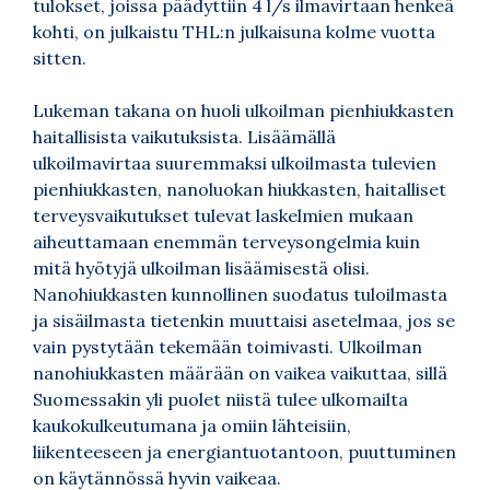
tulokset, joissa päädyttiin 4 l/s ilmavirtaan henkeä
kohti, on julkaistu THL:n julkaisuna kolme vuotta
sitten.
Lukeman takana on huoli ulkoilman pienhiukkasten
haitallisista vaikutuksista. Lisäämällä
ulkoilmavirtaa suuremmaksi ulkoilmasta tulevien
pienhiukkasten, nanoluokan hiukkasten, haitalliset
terveysvaikutukset tulevat laskelmien mukaan
aiheuttamaan enemmän terveysongelmia kuin
mitä hyötyjä ulkoilman lisäämisestä olisi.
Nanohiukkasten kunnollinen suodatus tuloilmasta
ja sisäilmasta tietenkin muuttaisi asetelmaa, jos se
vain pystytään tekemään toimivasti. Ulkoilman
nanohiukkasten määrään on vaikea vaikuttaa, sillä
Suomessakin yli puolet niistä tulee ulkomailta
kaukokulkeutumana ja omiin lähteisiin,
liikenteeseen ja energiantuotantoon, puuttuminen
on käytännössä hyvin vaikeaa.