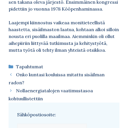
sen takana oleva järjestö. Ensimmäinen kongressi
pidettiin jo vuonna 1978 Kööpenhaminassa.
Laajempi kiinnostus vaikeaa monitieteellistä
haastetta, sisäilmaston laatua, kohtaan alkoi silloin
nousta eri puolilla maailmaa. Aiemminkin oli ollut
aihepiiriin liittyvää tutkimusta ja kehitystyötä,
mutta työtä oli tehty ilman yhteistä otsikkoa.
Kategoriat
Tapahtumat
Onko kuntasi kouluissa mitattu sisäilman
radon?
Nollaenergiatalojen vaatimustasoa
kohtuullistettiin
Sähköpostiosoite: