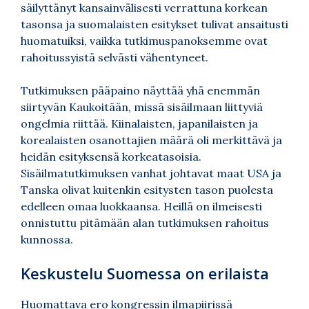
säilyttänyt kansainvälisesti verrattuna korkean
tasonsa ja suomalaisten esitykset tulivat ansaitusti
huomatuiksi, vaikka tutkimuspanoksemme ovat
rahoitussyistä selvästi vähentyneet.
Tutkimuksen pääpaino näyttää yhä enemmän
siirtyvän Kaukoitään, missä sisäilmaan liittyviä
ongelmia riittää. Kiinalaisten, japanilaisten ja
korealaisten osanottajien määrä oli merkittävä ja
heidän esityksensä korkeatasoisia.
Sisäilmatutkimuksen vanhat johtavat maat USA ja
Tanska olivat kuitenkin esitysten tason puolesta
edelleen omaa luokkaansa. Heillä on ilmeisesti
onnistuttu pitämään alan tutkimuksen rahoitus
kunnossa.
Keskustelu Suomessa on erilaista
Huomattava ero kongressin ilmapiirissä