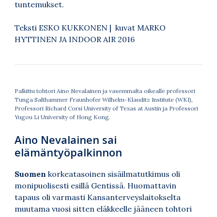
tuntemukset.
Teksti ESKO KUKKONEN | kuvat MARKO
HYTTINEN JA
INDOOR AIR 2016
Palkittu tohtori Aino Nevalainen ja vasemmalta oikealle professori
Tunga Salthammer Fraunhofer Wilhelm-Klauditz Institute (WKI),
Professori Richard Corsi University of Texas at Austin ja Professori
Yugou Li University of Hong Kong.
Aino Nevalainen sai
elämäntyöpalkinnon
Suomen
korkeatasoinen sisäilmatutkimus oli
monipuolisesti esillä Gentissä. Huomattavin
tapaus oli varmasti Kansanterveyslaitokselta
muutama vuosi sitten eläkkeelle jääneen tohtori