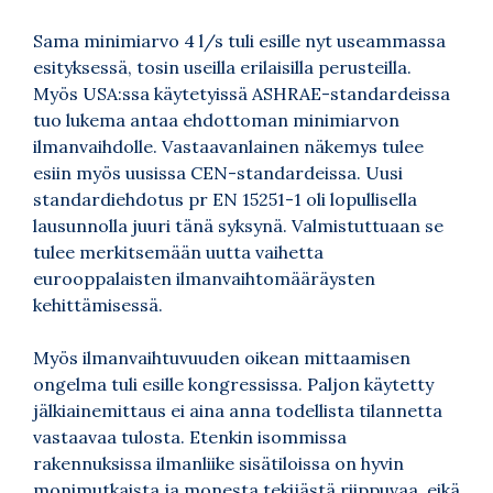
Sama minimiarvo 4 l/s tuli esille nyt useammassa
esityksessä, tosin useilla erilaisilla perusteilla.
Myös USA:ssa käytetyissä ASHRAE-standardeissa
tuo lukema antaa ehdottoman minimiarvon
ilmanvaihdolle. Vastaavanlainen näkemys tulee
esiin myös uusissa CEN-standardeissa. Uusi
standardiehdotus pr EN 15251-1 oli lopullisella
lausunnolla juuri tänä syksynä. Valmistuttuaan se
tulee merkitsemään uutta vaihetta
eurooppalaisten ilmanvaihtomääräysten
kehittämisessä.
Myös ilmanvaihtuvuuden oikean mittaamisen
ongelma tuli esille kongressissa. Paljon käytetty
jälkiainemittaus ei aina anna todellista tilannetta
vastaavaa tulosta. Etenkin isommissa
rakennuksissa ilmanliike sisätiloissa on hyvin
monimutkaista ja monesta tekijästä riippuvaa, eikä