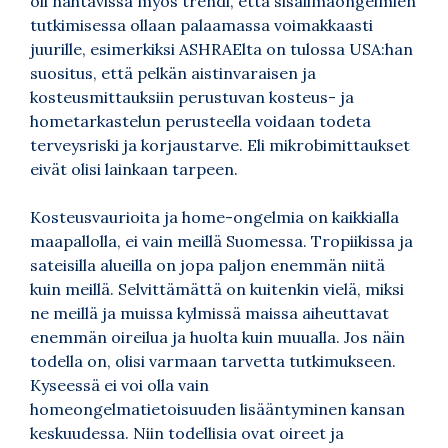
oli nähtävissä myös trendi, että sisäilmaongelmien
tutkimisessa ollaan palaamassa voimakkaasti
juurille, esimerkiksi ASHRAElta on tulossa USA:han
suositus, että pelkän aistinvaraisen ja
kosteusmittauksiin perustuvan kosteus- ja
hometarkastelun perusteella voidaan todeta
terveysriski ja korjaustarve. Eli mikrobimittaukset
eivät olisi lainkaan tarpeen.
Kosteusvaurioita ja home-ongelmia on kaikkialla
maapallolla, ei vain meillä Suomessa. Tropiikissa ja
sateisilla alueilla on jopa paljon enemmän niitä
kuin meillä. Selvittämättä on kuitenkin vielä, miksi
ne meillä ja muissa kylmissä maissa aiheuttavat
enemmän oireilua ja huolta kuin muualla. Jos näin
todella on, olisi varmaan tarvetta tutkimukseen.
Kyseessä ei voi olla vain
homeongelmatietoisuuden lisääntyminen kansan
keskuudessa. Niin todellisia ovat oireet ja