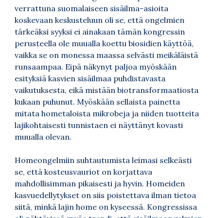
verrattuna suomalaiseen sisäilma-asioita
koskevaan keskusteluun oli se, että ongelmien
tärkeäksi syyksi ei ainakaan tämän kongressin
perusteella ole muualla koettu biosidien käyttöä,
vaikka se on monessa maassa selvästi meikäläistä
runsaampaa. Eipä näkynyt paljoa myöskään
esityksiä kasvien sisäilmaa puhdistavasta
vaikutuksesta, eikä mistään biotransformaatiosta
kukaan puhunut. Myöskään sellaista painetta
mitata hometaloista mikrobeja ja niiden tuotteita
lajikohtaisesti tunnistaen ei näyttänyt kovasti
muualla olevan.
Homeongelmiin suhtautumista leimasi selkeästi
se, että kosteusvauriot on korjattava
mahdollisimman pikaisesti ja hyvin. Homeiden
kasvuedellytykset on siis poistettava ilman tietoa
siitä, minkä lajin home on kyseessä. Kongressissa