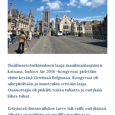
Sisäilmastotutkimuksen laaja maailmanlaajuinen
katsaus, Indoor Air 2016 -kongressi, pidettiin
viime kesänä Gentissä Belgiassa. Kongressi oli
aihepiiriltään ja muutenkin erittäin laaja.
Osanottajia oli pitkälti toista tuhatta ja esityksiä
lähes tuhat.
Erityisesti ilmanvaihdon tarve tuli esille esityksissä.
Aihetta on tutkittu eri puolilla maailmaa ja