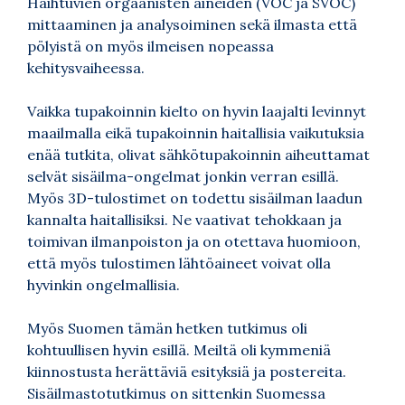
Haihtuvien orgaanisten aineiden (VOC ja SVOC)
mittaaminen ja analysoiminen sekä ilmasta että
pölyistä on myös ilmeisen nopeassa
kehitysvaiheessa.
Vaikka tupakoinnin kielto on hyvin laajalti levinnyt
maailmalla eikä tupakoinnin haitallisia vaikutuksia
enää tutkita, olivat sähkötupakoinnin aiheuttamat
selvät sisäilma-ongelmat jonkin verran esillä.
Myös 3D-tulostimet on todettu sisäilman laadun
kannalta haitallisiksi. Ne vaativat tehokkaan ja
toimivan ilmanpoiston ja on otettava huomioon,
että myös tulostimen lähtöaineet voivat olla
hyvinkin ongelmallisia.
Myös Suomen tämän hetken tutkimus oli
kohtuullisen hyvin esillä. Meiltä oli kymmeniä
kiinnostusta herättäviä esityksiä ja postereita.
Sisäilmastotutkimus on sittenkin Suomessa