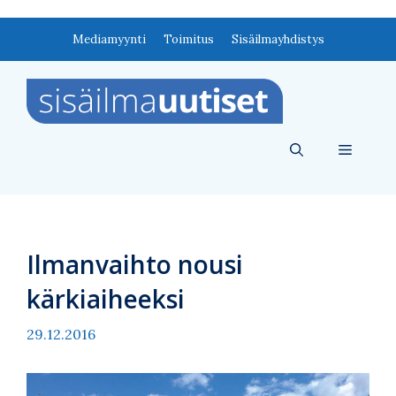
Siirry
Mediamyynti
Toimitus
Sisäilmayhdistys
sisältöön
Valikko
Ilmanvaihto nousi
kärkiaiheeksi
29.12.2016