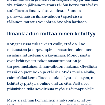
yksittäinen jälkiainemittaus tällöin kerro riittävästi
todellisesta ilmanvaihtuvuudesta. Samoin
painovoimaisen ilmanvaihdon tapauksissa
tällainen mittaus voi johtaa hyvinkin harhaan.
Ilmanlaadun mittaaminen kehittyy
Kongressissa tuli selvästi esille, että on-line-
mittausten ja nopeampien sensorien tuleminen
sisäilmamittauksiin on käynnissä. Monet niistä
ovat kehittyneet rakennusautomaation ja
tarpeenmukaisen ilmanvaihdon mukana. Oleellista
niissä on pieni koko ja etäluku. Myös muilla aloilla,
esimerkiksi kemialliseen sodankäyntiin liittyen, on
kehitetty pystyviä online-mittareita. Sieltä voi
pikkuhiljaa tulla sovelluksia myös sisäilmapuolelle.
Myös sisäilman kemiallinen analysointi kehittyy.