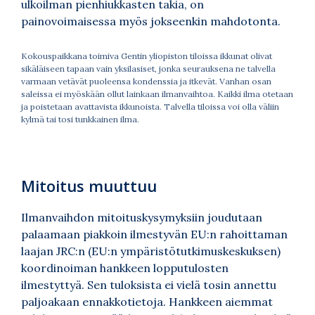
ulkoilman pienhiukkasten takia, on
painovoimaisessa myös jokseenkin mahdotonta.
Kokouspaikkana toimiva Gentin yliopiston tiloissa ikkunat olivat
sikäläiseen tapaan vain yksilasiset, jonka seurauksena ne talvella
varmaan vetävät puoleensa kondenssia ja itkevät. Vanhan osan
saleissa ei myöskään ollut lainkaan ilmanvaihtoa. Kaikki ilma otetaan
ja poistetaan avattavista ikkunoista. Talvella tiloissa voi olla väliin
kylmä tai tosi tunkkainen ilma.
Mitoitus muuttuu
Ilmanvaihdon mitoituskysymyksiin joudutaan
palaamaan piakkoin ilmestyvän EU:n rahoittaman
laajan JRC:n (EU:n ympäristötutkimuskeskuksen)
koordinoiman hankkeen lopputulosten
ilmestyttyä. Sen tuloksista ei vielä tosin annettu
paljoakaan ennakkotietoja. Hankkeen aiemmat