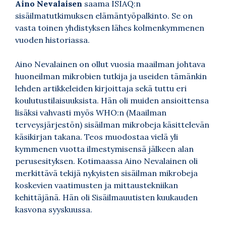
Aino Nevalaisen
saama ISIAQ:n
sisäilmatutkimuksen elämäntyöpalkinto. Se on
vasta toinen yhdistyksen lähes kolmenkymmenen
vuoden historiassa.
Aino Nevalainen on ollut vuosia maailman johtava
huoneilman mikrobien tutkija ja useiden tämänkin
lehden artikkeleiden kirjoittaja sekä tuttu eri
koulutustilaisuuksista. Hän oli muiden ansioittensa
lisäksi vahvasti myös WHO:n (Maailman
terveysjärjestön) sisäilman mikrobeja käsittelevän
käsikirjan takana. Teos muodostaa vielä yli
kymmenen vuotta ilmestymisensä jälkeen alan
perusesityksen. Kotimaassa Aino Nevalainen oli
merkittävä tekijä nykyisten sisäilman mikrobeja
koskevien vaatimusten ja mittaustekniikan
kehittäjänä. Hän oli Sisäilmauutisten kuukauden
kasvona syyskuussa.