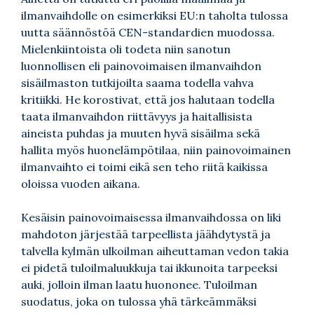
ilmanvaihdolle on esimerkiksi EU:n taholta tulossa
uutta säännöstöä CEN-standardien muodossa.
Mielenkiintoista oli todeta niin sanotun
luonnollisen eli painovoimaisen ilmanvaihdon
sisäilmaston tutkijoilta saama todella vahva
kritiikki. He korostivat, että jos halutaan todella
taata ilmanvaihdon riittävyys ja haitallisista
aineista puhdas ja muuten hyvä sisäilma sekä
hallita myös huonelämpötilaa, niin painovoimainen
ilmanvaihto ei toimi eikä sen teho riitä kaikissa
oloissa vuoden aikana.
Kesäisin painovoimaisessa ilmanvaihdossa on liki
mahdoton järjestää tarpeellista jäähdytystä ja
talvella kylmän ulkoilman aiheuttaman vedon takia
ei pidetä tuloilmaluukkuja tai ikkunoita tarpeeksi
auki, jolloin ilman laatu huononee. Tuloilman
suodatus, joka on tulossa yhä tärkeämmäksi