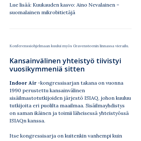
Lue lisää:
Kuukauden kasvo: Aino Nevalainen –
suomalainen mikrobitietäjä
Konferenssiohjelmaan kuului myös Gravensteenin linnassa vierailu.
Kansainvälinen yhteistyö tiivistyi
vuosikymmeniä sitten
Indoor Air
-kongressisarjan takana on vuonna
1990 perustettu kansainvälinen
sisäilmastotutkijoiden järjestö ISIAQ, johon kuuluu
tutkijoita eri puolilta maailmaa. Sisäilmayhdistys
on saman ikäinen ja toimii läheisessä yhteistyössä
ISIAQn kanssa.
Itse kongressisarja on kuitenkin vanhempi kuin