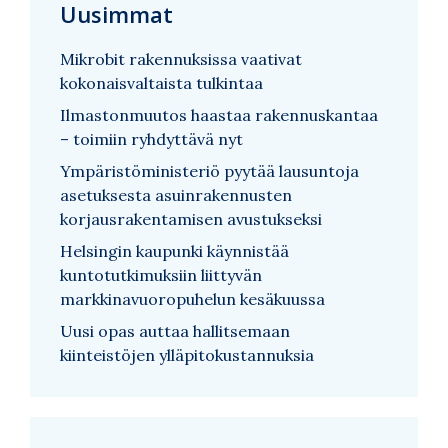
Uusimmat
Mikrobit rakennuksissa vaativat
kokonaisvaltaista tulkintaa
Ilmastonmuutos haastaa rakennuskantaa
– toimiin ryhdyttävä nyt
Ympäristöministeriö pyytää lausuntoja
asetuksesta asuinrakennusten
korjausrakentamisen avustukseksi
Helsingin kaupunki käynnistää
kuntotutkimuksiin liittyvän
markkinavuoropuhelun kesäkuussa
Uusi opas auttaa hallitsemaan
kiinteistöjen ylläpitokustannuksia