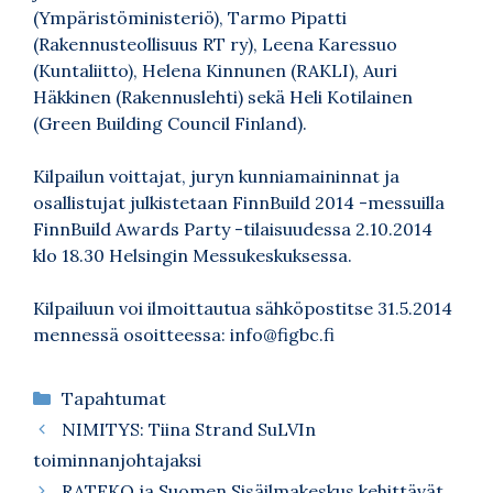
(Ympäristöministeriö), Tarmo Pipatti
(Rakennusteollisuus RT ry), Leena Karessuo
(Kuntaliitto), Helena Kinnunen (RAKLI), Auri
Häkkinen (Rakennuslehti) sekä Heli Kotilainen
(Green Building Council Finland).
Kilpailun voittajat, juryn kunniamaininnat ja
osallistujat julkistetaan FinnBuild 2014 -messuilla
FinnBuild Awards Party -tilaisuudessa 2.10.2014
klo 18.30 Helsingin Messukeskuksessa.
Kilpailuun voi ilmoittautua sähköpostitse 31.5.2014
mennessä osoitteessa: info@figbc.fi
Kategoriat
Tapahtumat
NIMITYS: Tiina Strand SuLVIn
toiminnanjohtajaksi
RATEKO ja Suomen Sisäilmakeskus kehittävät