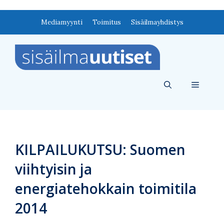
Siirry
Mediamyynti
Toimitus
Sisäilmayhdistys
sisältöön
Valikko
KILPAILUKUTSU: Suomen
viihtyisin ja
energiatehokkain toimitila
2014