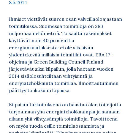
8.5.2014
Ihmiset viettävät suuren osan valveillaoloajastaan
toimitiloissa. Suomessa toimitiloja on 283
miljoonaa neliömetriä. Toisaalta rakennukset
käyttävät noin 40 prosenttia
energiankulutuksesta: ei ole siis aivan
yhdentekevää millaisia toimitilat ovat. ERA 17 -
ohjelma ja Green Building Council Finland
järjestävät siksi kilpailun, jolla haetaan vuoden
2014 sisäolosuhteiltaan viihtyisintä ja
energiatehokkainta toimitilaa. Ilmoittautuminen
päättyy toukokuun lopussa.
Kilpailun tarkoituksena on haastaa alan toimijoita
tarjoamaan yhä energiatehokkaampia ja samaan
aikaan yhä viihtyisämpiä toimitiloja. Tavoitteena
on myös tuoda esille toimitilaosaamista ja
parhaita käytäntöjä. Kilpailuun toivotaan paljon