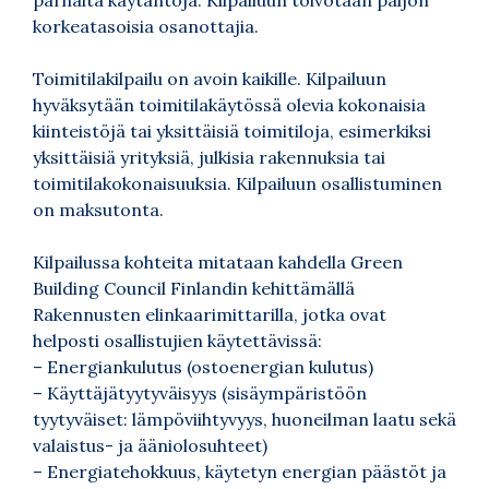
korkeatasoisia osanottajia.
Toimitilakilpailu on avoin kaikille. Kilpailuun
hyväksytään toimitilakäytössä olevia kokonaisia
kiinteistöjä tai yksittäisiä toimitiloja, esimerkiksi
yksittäisiä yrityksiä, julkisia rakennuksia tai
toimitilakokonaisuuksia. Kilpailuun osallistuminen
on maksutonta.
Kilpailussa kohteita mitataan kahdella Green
Building Council Finlandin kehittämällä
Rakennusten elinkaarimittarilla, jotka ovat
helposti osallistujien käytettävissä:
– Energiankulutus (ostoenergian kulutus)
– Käyttäjätyytyväisyys (sisäympäristöön
tyytyväiset: lämpöviihtyvyys, huoneilman laatu sekä
valaistus- ja ääniolosuhteet)
– Energiatehokkuus, käytetyn energian päästöt ja