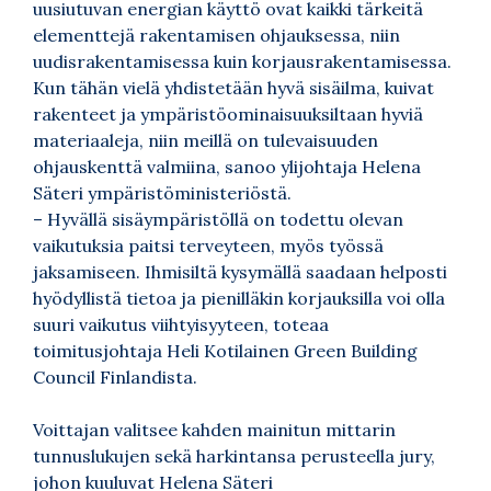
uusiutuvan energian käyttö ovat kaikki tärkeitä
elementtejä rakentamisen ohjauksessa, niin
uudisrakentamisessa kuin korjausrakentamisessa.
Kun tähän vielä yhdistetään hyvä sisäilma, kuivat
rakenteet ja ympäristöominaisuuksiltaan hyviä
materiaaleja, niin meillä on tulevaisuuden
ohjauskenttä valmiina, sanoo ylijohtaja Helena
Säteri ympäristöministeriöstä.
– Hyvällä sisäympäristöllä on todettu olevan
vaikutuksia paitsi terveyteen, myös työssä
jaksamiseen. Ihmisiltä kysymällä saadaan helposti
hyödyllistä tietoa ja pienilläkin korjauksilla voi olla
suuri vaikutus viihtyisyyteen, toteaa
toimitusjohtaja Heli Kotilainen Green Building
Council Finlandista.
Voittajan valitsee kahden mainitun mittarin
tunnuslukujen sekä harkintansa perusteella jury,
johon kuuluvat Helena Säteri