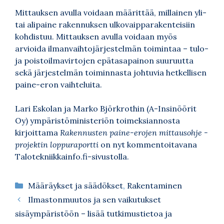
Mittauksen avulla voidaan määrittää, millainen yli-
tai alipaine rakennuksen ulkovaipparakenteisiin
kohdistuu. Mittauksen avulla voidaan myös
arvioida ilmanvaihtojärjestelmän toimintaa – tulo-
ja poistoilmavirtojen epätasapainon suuruutta
sekä järjestelmän toiminnasta johtuvia hetkellisen
paine-eron vaihteluita.
Lari Eskolan
ja
Marko Björkrothin
(A-Insinöörit
Oy) ympäristöministeriön toimeksiannosta
kirjoittama
Rakennusten paine-erojen mittausohje -
projektin loppuraportti
on nyt kommentoitavana
Talotekniikkainfo.fi-sivustolla
.
Kategoriat
Määräykset ja säädökset
,
Rakentaminen
Ilmastonmuutos ja sen vaikutukset
sisäympäristöön – lisää tutkimustietoa ja