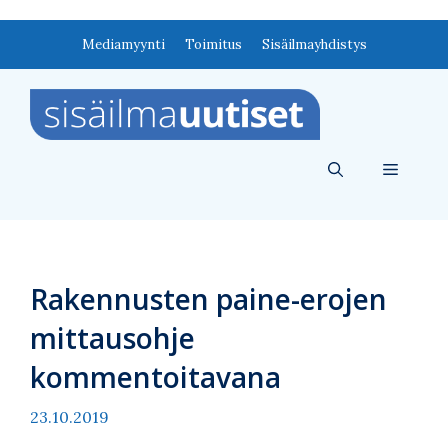
Siirry
Mediamyynti
Toimitus
Sisäilmayhdistys
sisältöön
Valikko
Rakennusten paine-erojen
mittausohje
kommentoitavana
23.10.2019