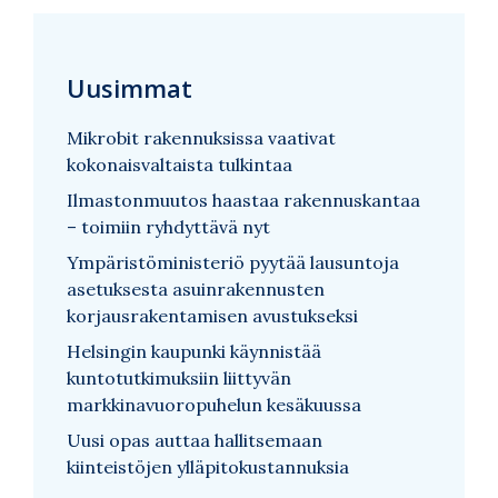
Uusimmat
Mikrobit rakennuksissa vaativat
kokonaisvaltaista tulkintaa
Ilmastonmuutos haastaa rakennuskantaa
– toimiin ryhdyttävä nyt
Ympäristöministeriö pyytää lausuntoja
asetuksesta asuinrakennusten
korjausrakentamisen avustukseksi
Helsingin kaupunki käynnistää
kuntotutkimuksiin liittyvän
markkinavuoropuhelun kesäkuussa
Uusi opas auttaa hallitsemaan
kiinteistöjen ylläpitokustannuksia