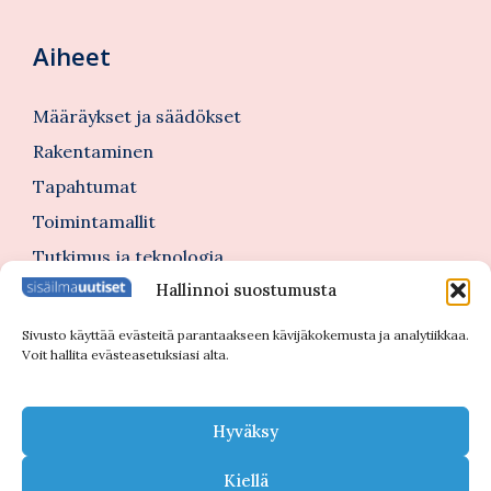
Aiheet
Määräykset ja säädökset
Rakentaminen
Tapahtumat
Toimintamallit
Tutkimus ja teknologia
Hallinnoi suostumusta
Tutustu myös
Sivusto käyttää evästeitä parantaakseen kävijäkokemusta ja analytiikkaa.
Voit hallita evästeasetuksiasi alta.
Kannattajajäsenblogi
Blogi
Hyväksy
Nimitykset
Kiellä