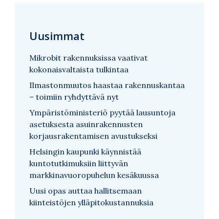
Uusimmat
Mikrobit rakennuksissa vaativat
kokonaisvaltaista tulkintaa
Ilmastonmuutos haastaa rakennuskantaa
– toimiin ryhdyttävä nyt
Ympäristöministeriö pyytää lausuntoja
asetuksesta asuinrakennusten
korjausrakentamisen avustukseksi
Helsingin kaupunki käynnistää
kuntotutkimuksiin liittyvän
markkinavuoropuhelun kesäkuussa
Uusi opas auttaa hallitsemaan
kiinteistöjen ylläpitokustannuksia