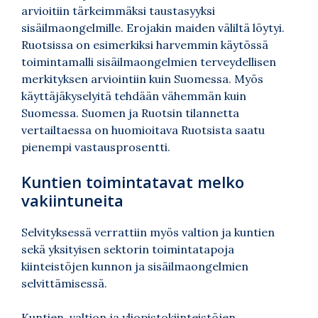
arvioitiin tärkeimmäksi taustasyyksi
sisäilmaongelmille. Erojakin maiden väliltä löytyi.
Ruotsissa on esimerkiksi harvemmin käytössä
toimintamalli sisäilmaongelmien terveydellisen
merkityksen arviointiin kuin Suomessa. Myös
käyttäjäkyselyitä tehdään vähemmän kuin
Suomessa. Suomen ja Ruotsin tilannetta
vertailtaessa on huomioitava Ruotsista saatu
pienempi vastausprosentti.
Kuntien toimintatavat melko
vakiintuneita
Selvityksessä verrattiin myös valtion ja kuntien
sekä yksityisen sektorin toimintatapoja
kiinteistöjen kunnon ja sisäilmaongelmien
selvittämisessä.
Kuntien, valtion ja yliopistokiinteistöjen