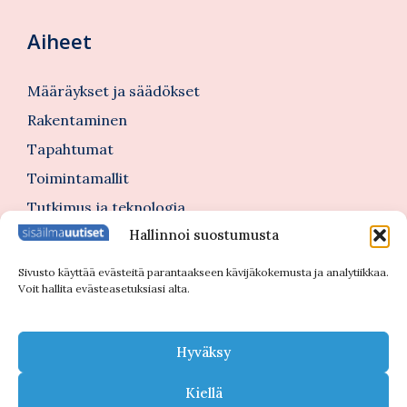
Aiheet
Määräykset ja säädökset
Rakentaminen
Tapahtumat
Toimintamallit
Tutkimus ja teknologia
Hallinnoi suostumusta
Tutustu myös
Sivusto käyttää evästeitä parantaakseen kävijäkokemusta ja analytiikkaa.
Voit hallita evästeasetuksiasi alta.
Kannattajajäsenblogi
Blogi
Hyväksy
Nimitykset
Kiellä