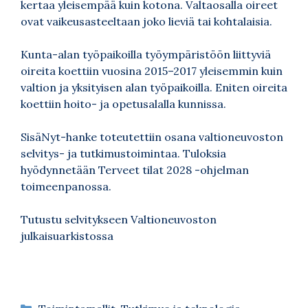
kertaa yleisempää kuin kotona. Valtaosalla oireet
ovat vaikeusasteeltaan joko lieviä tai kohtalaisia.
Kunta-alan työpaikoilla työympäristöön liittyviä
oireita koettiin vuosina 2015–2017 yleisemmin kuin
valtion ja yksityisen alan työpaikoilla. Eniten oireita
koettiin hoito- ja opetusalalla kunnissa.
SisäNyt-hanke toteutettiin osana valtioneuvoston
selvitys- ja tutkimustoimintaa. Tuloksia
hyödynnetään Terveet tilat 2028 -ohjelman
toimeenpanossa.
Tutustu selvitykseen Valtioneuvoston
julkaisuarkistossa
Kategoriat