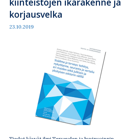
kiinteistöjen ikärakenne ja
korjausvelka
23.10.2019
Tiedot käyvät ilmi Terveyden ja hyvinvoinnin