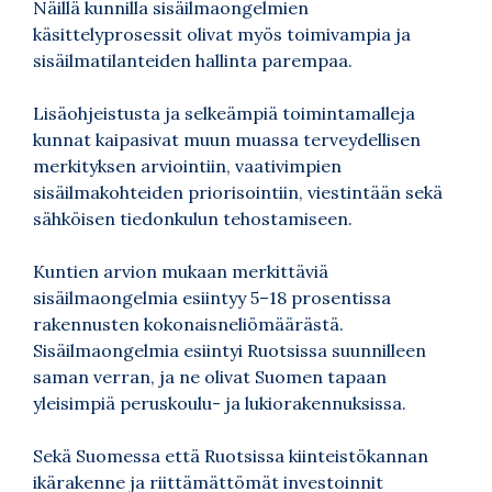
Näillä kunnilla sisäilmaongelmien
käsittelyprosessit olivat myös toimivampia ja
sisäilmatilanteiden hallinta parempaa.
Lisäohjeistusta ja selkeämpiä toimintamalleja
kunnat kaipasivat muun muassa terveydellisen
merkityksen arviointiin, vaativimpien
sisäilmakohteiden priorisointiin, viestintään sekä
sähköisen tiedonkulun tehostamiseen.
Kuntien arvion mukaan merkittäviä
sisäilmaongelmia esiintyy 5–18 prosentissa
rakennusten kokonaisneliömäärästä.
Sisäilmaongelmia esiintyi Ruotsissa suunnilleen
saman verran, ja ne olivat Suomen tapaan
yleisimpiä peruskoulu- ja lukiorakennuksissa.
Sekä Suomessa että Ruotsissa kiinteistökannan
ikärakenne ja riittämättömät investoinnit