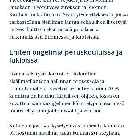
laitoksen, Työterveyslaitoksen ja Suomen
Kuntaliiton laatimasta SisäNyt-selvityksestä, jossa
tarkastellaan sisäilman laatua sekä siihen liitettyjä
terveyshaittoja yksityisissä ja julkisissa
rakennuksissa, Suomessa ja Ruotsissa.
Eniten ongelmia peruskouluissa ja
lukioissa
Osana selvitystä kartoitettiin kuntien
sisäilmatilanteen hallinnan prosesseja ja
toimintamalleja. Kyselyn perusteella noin 70 %
kunnista on laatinut kirjallisen ohjeen, jossa on
kuvattu sisäilmaongelmien käsittelyprosessi sekä
määritelty toimijoiden roolit ja vastuut.
Kolme neljäsosaa kyselyyn vastanneista kunnista
oli nostanut sisäilma-asiat kunnan strategiaan.