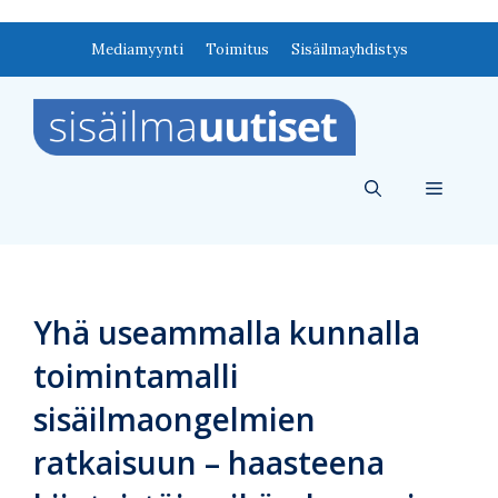
Siirry
Mediamyynti
Toimitus
Sisäilmayhdistys
sisältöön
Valikko
Yhä useammalla kunnalla
toimintamalli
sisäilmaongelmien
ratkaisuun – haasteena