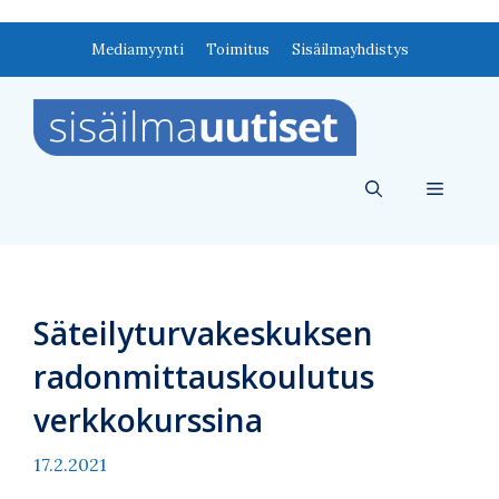
Siirry
Mediamyynti
Toimitus
Sisäilmayhdistys
sisältöön
Valikko
Säteilyturvakeskuksen
radonmittauskoulutus
verkkokurssina
17.2.2021