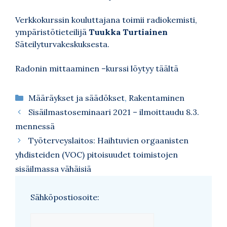
Verkkokurssin kouluttajana toimii radiokemisti,
ympäristötieteilijä
Tuukka Turtiainen
Säteilyturvakeskuksesta.
Radonin mittaaminen –
kurssi löytyy täältä
Kategoriat
Määräykset ja säädökset
,
Rakentaminen
Sisäilmastoseminaari 2021 – ilmoittaudu 8.3.
mennessä
Työterveyslaitos: Haihtuvien orgaanisten
yhdisteiden (VOC) pitoisuudet toimistojen
sisäilmassa vähäisiä
Sähköpostiosoite: