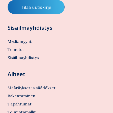
Sisäilmayhdistys
Mediamyynti
Toimitus
Sisäilmayhdistys
Aiheet
Määräykset ja säädökset
Rakentaminen
Tapahtumat
Toimintamallit