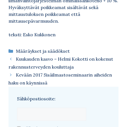
ilmanvaihtojärjestelmän ominaissähköteho + 10 %.
Hyväksyttävät poikkeamat sisältävät sekä
mittaustuloksen poikkeamat että
mittausepävarmuuden.
teksti: Esko Kukkonen
Kategoriat
Määräykset ja säädökset
Kuukauden kasvo – Helmi Kokotti on kokenut
rakennusterveyden kouluttaja
Kevään 2017 Sisäilmastoseminaarin aiheiden
haku on käynnissä
Sähköpostiosoite: