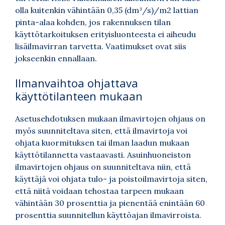
olla kuitenkin vähintään 0,35 (dm³/s)/m2 lattian
pinta-alaa kohden, jos rakennuksen tilan
käyttötarkoituksen erityisluonteesta ei aiheudu
lisäilmavirran tarvetta. Vaatimukset ovat siis
jokseenkin ennallaan.
Ilmanvaihtoa ohjattava
käyttötilanteen mukaan
Asetusehdotuksen mukaan ilmavirtojen ohjaus on
myös suunniteltava siten, että ilmavirtoja voi
ohjata kuormituksen tai ilman laadun mukaan
käyttötilannetta vastaavasti. Asuinhuoneiston
ilmavirtojen ohjaus on suunniteltava niin, että
käyttäjä voi ohjata tulo- ja poistoilmavirtoja siten,
että niitä voidaan tehostaa tarpeen mukaan
vähintään 30 prosenttia ja pienentää enintään 60
prosenttia suunnitellun käyttöajan ilmavirroista.