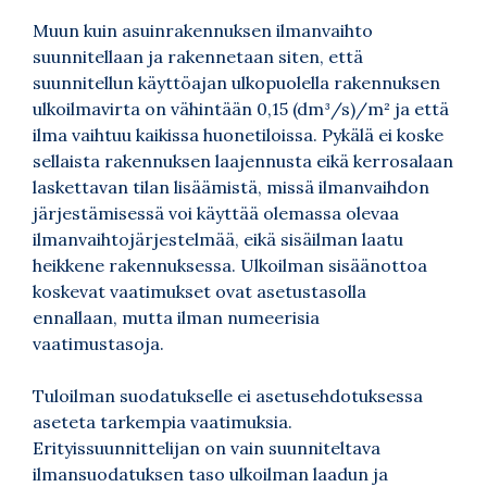
Muun kuin asuinrakennuksen ilmanvaihto
suunnitellaan ja rakennetaan siten, että
suunnitellun käyttöajan ulkopuolella rakennuksen
ulkoilmavirta on vähintään 0,15 (dm³/s)/m² ja että
ilma vaihtuu kaikissa huonetiloissa. Pykälä ei koske
sellaista rakennuksen laajennusta eikä kerrosalaan
laskettavan tilan lisäämistä, missä ilmanvaihdon
järjestämisessä voi käyttää olemassa olevaa
ilmanvaihtojärjestelmää, eikä sisäilman laatu
heikkene rakennuksessa. Ulkoilman sisäänottoa
koskevat vaatimukset ovat asetustasolla
ennallaan, mutta ilman numeerisia
vaatimustasoja.
Tuloilman suodatukselle ei asetusehdotuksessa
aseteta tarkempia vaatimuksia.
Erityissuunnittelijan on vain suunniteltava
ilmansuodatuksen taso ulkoilman laadun ja