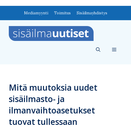
Siirry
Mediamyynti
Toimitus
Sisäilmayhdistys
sisältöön
Valikko
Mitä muutoksia uudet
sisäilmasto- ja
ilmanvaihtoasetukset
tuovat tullessaan