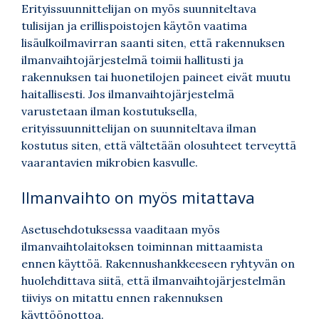
Erityissuunnittelijan on myös suunniteltava
tulisijan ja erillispoistojen käytön vaatima
lisäulkoilmavirran saanti siten, että rakennuksen
ilmanvaihtojärjestelmä toimii hallitusti ja
rakennuksen tai huonetilojen paineet eivät muutu
haitallisesti. Jos ilmanvaihtojärjestelmä
varustetaan ilman kostutuksella,
erityissuunnittelijan on suunniteltava ilman
kostutus siten, että vältetään olosuhteet terveyttä
vaarantavien mikrobien kasvulle.
Ilmanvaihto on myös mitattava
Asetusehdotuksessa vaaditaan myös
ilmanvaihtolaitoksen toiminnan mittaamista
ennen käyttöä. Rakennushankkeeseen ryhtyvän on
huolehdittava siitä, että ilmanvaihtojärjestelmän
tiiviys on mitattu ennen rakennuksen
käyttöönottoa.