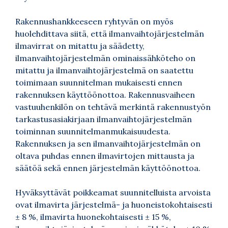
Rakennushankkeeseen ryhtyvän on myös
huolehdittava siitä, että ilmanvaihtojärjestelmän
ilmavirrat on mitattu ja säädetty,
ilmanvaihtojärjestelmän ominaissähköteho on
mitattu ja ilmanvaihtojärjestelmä on saatettu
toimimaan suunnitelman mukaisesti ennen
rakennuksen käyttöönottoa. Rakennusvaiheen
vastuuhenkilön on tehtävä merkintä rakennustyön
tarkastusasiakirjaan ilmanvaihtojärjestelmän
toiminnan suunnitelmanmukaisuudesta.
Rakennuksen ja sen ilmanvaihtojärjestelmän on
oltava puhdas ennen ilmavirtojen mittausta ja
säätöä sekä ennen järjestelmän käyttöönottoa.
Hyväksyttävät poikkeamat suunnitelluista arvoista
ovat ilmavirta järjestelmä- ja huoneistokohtaisesti
± 8 %, ilmavirta huonekohtaisesti ± 15 %,