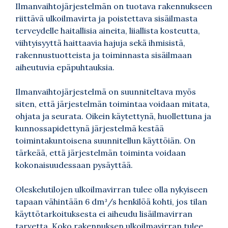
Ilmanvaihtojärjestelmän on tuotava rakennukseen
riittävä ulkoilmavirta ja poistettava sisäilmasta
terveydelle haitallisia aineita, liiallista kosteutta,
viihtyisyyttä haittaavia hajuja sekä ihmisistä,
rakennustuotteista ja toiminnasta sisäilmaan
aiheutuvia epäpuhtauksia.
Ilmanvaihtojärjestelmä on suunniteltava myös
siten, että järjestelmän toimintaa voidaan mitata,
ohjata ja seurata. Oikein käytettynä, huollettuna ja
kunnossapidettynä järjestelmä kestää
toimintakuntoisena suunnitellun käyttöiän. On
tärkeää, että järjestelmän toiminta voidaan
kokonaisuudessaan pysäyttää.
Oleskelutilojen ulkoilmavirran tulee olla nykyiseen
tapaan vähintään 6 dm³/s henkilöä kohti, jos tilan
käyttötarkoituksesta ei aiheudu lisäilmavirran
tarvetta. Koko rakennuksen ulkoilmavirran tulee