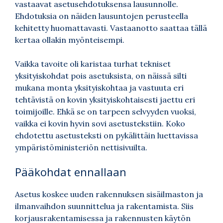
vastaavat asetusehdotuksensa lausunnolle.
Ehdotuksia on näiden lausuntojen perusteella
kehitetty huomattavasti. Vastaanotto saattaa tällä
kertaa ollakin myönteisempi.
Vaikka tavoite oli karistaa turhat tekniset
yksityiskohdat pois asetuksista, on näissä silti
mukana monta yksityiskohtaa ja vastuuta eri
tehtävistä on kovin yksityiskohtaisesti jaettu eri
toimijoille. Ehkä se on tarpeen selvyyden vuoksi,
vaikka ei kovin hyvin sovi asetustekstiin. Koko
ehdotettu asetusteksti on pykälittäin luettavissa
ympäristöministeriön nettisivuilta.
Pääkohdat ennallaan
Asetus koskee uuden rakennuksen sisäilmaston ja
ilmanvaihdon suunnittelua ja rakentamista. Siis
korjausrakentamisessa ja rakennusten käytön