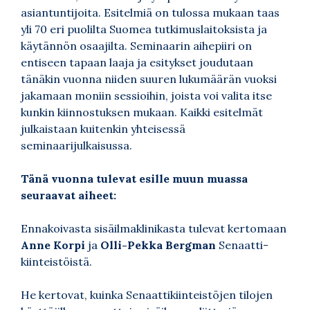
asiantuntijoita. Esitelmiä on tulossa mukaan taas
yli 70 eri puolilta Suomea tutkimuslaitoksista ja
käytännön osaajilta. Seminaarin aihepiiri on
entiseen tapaan laaja ja esitykset joudutaan
tänäkin vuonna niiden suuren lukumäärän vuoksi
jakamaan moniin sessioihin, joista voi valita itse
kunkin kiinnostuksen mukaan. Kaikki esitelmät
julkaistaan kuitenkin yhteisessä
seminaarijulkaisussa.
Tänä vuonna tulevat esille muun muassa
seuraavat aiheet:
Ennakoivasta sisäilmaklinikasta tulevat kertomaan
Anne Korpi
ja
Olli-Pekka Bergman
Senaatti-
kiinteistöistä
.
He kertovat, kuinka Senaattikiinteistöjen tilojen