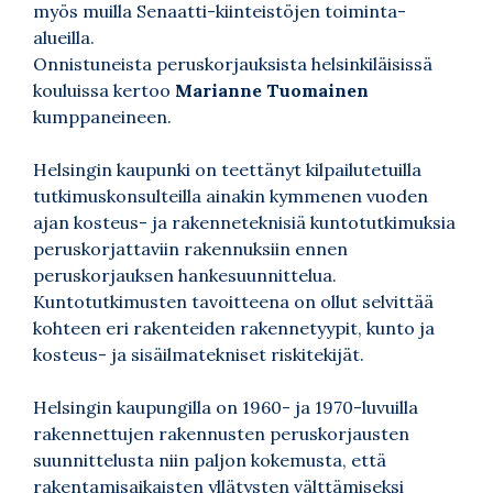
myös muilla Senaatti-kiinteistöjen toiminta-
alueilla.
Onnistuneista peruskorjauksista helsinkiläisissä
kouluissa kertoo
Marianne Tuomainen
kumppaneineen.
Helsingin kaupunki on teettänyt kilpailutetuilla
tutkimuskonsulteilla ainakin kymmenen vuoden
ajan kosteus- ja rakenneteknisiä kuntotutkimuksia
peruskorjattaviin rakennuksiin ennen
peruskorjauksen hankesuunnittelua.
Kuntotutkimusten tavoitteena on ollut selvittää
kohteen eri rakenteiden rakennetyypit, kunto ja
kosteus- ja sisäilmatekniset riskitekijät.
Helsingin kaupungilla on 1960- ja 1970-luvuilla
rakennettujen rakennusten peruskorjausten
suunnittelusta niin paljon kokemusta, että
rakentamisaikaisten yllätysten välttämiseksi