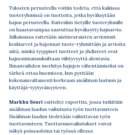
Tulosten perusteella voitiin todeta, että kaikissa
tuoteryhmissä on tuotteita, jotka hyväksytään
hajun perusteella. Kuitenkin tietyille tuoteryhmille
on haastavampaa saavuttaa hyväksytty hajuarvio.
Julkaisussa esitetään aistinvaraisten arvioinnit
keskiarvot ja hajonnat tuote-ryhmittäin ja arvioita
siitä, minkä tyyppiset tuotteet ja yhdisteet ovat
hajuominaisuuksiltaan viihtyvyyttä alentavia.
Ilmanvaihdon merkitys hajujen vähentämiseksi on
tärkeä ottaa huomioon, kun pyritään
kokonaisvaltaisesti korkeaan sisäilman laatuun ja
käyttäjä-tyytyväisyyteen.
Markku Seuri
esittelee raporttia, jossa tutkittiin
sisäilman laadun vaikutusta työn tuottavuuteen.
Sisäilman laadun tiedetään vaikuttavan työn
tuottavuuteen. Tuottavuusvaikutukset voivat
näkyä poissaoloina tai työssä ollessa