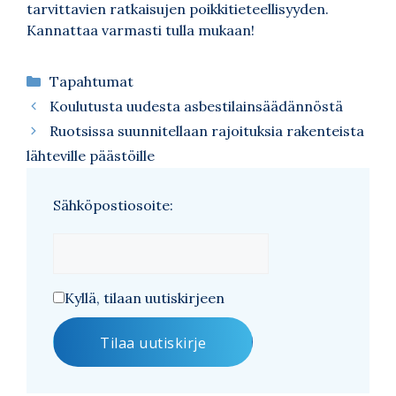
tarvittavien ratkaisujen poikkitieteellisyyden.
Kannattaa varmasti tulla mukaan!
Kategoriat
Tapahtumat
Koulutusta uudesta asbestilainsäädännöstä
Ruotsissa suunnitellaan rajoituksia rakenteista
lähteville päästöille
Sähköpostiosoite:
Kyllä, tilaan uutiskirjeen