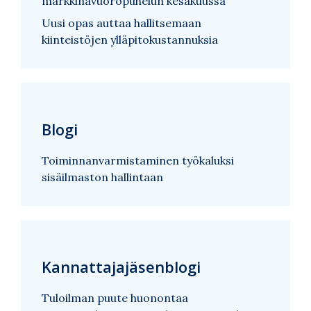
markkinavuoropuhelun kesäkuussa
Uusi opas auttaa hallitsemaan
kiinteistöjen ylläpitokustannuksia
Blogi
Toiminnanvarmistaminen työkaluksi
sisäilmaston hallintaan
Kannattajajäsenblogi
Tuloilman puute huonontaa