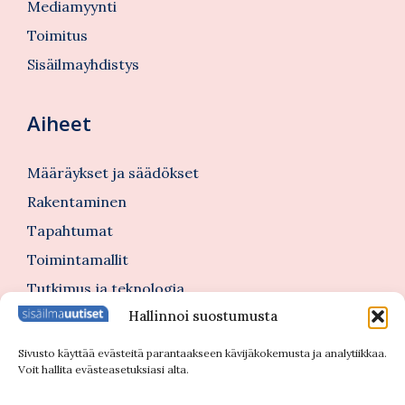
Mediamyynti
Toimitus
Sisäilmayhdistys
Aiheet
Määräykset ja säädökset
Rakentaminen
Tapahtumat
Toimintamallit
Tutkimus ja teknologia
Hallinnoi suostumusta
Tutustu myös
Sivusto käyttää evästeitä parantaakseen kävijäkokemusta ja analytiikkaa.
Voit hallita evästeasetuksiasi alta.
Kannattajajäsenblogi