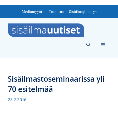
Siirry
Mediamyynti
Toimitus
Sisäilmayhdistys
sisältöön
Valikko
Sisäilmastoseminaarissa yli
70 esitelmää
23.2.2016