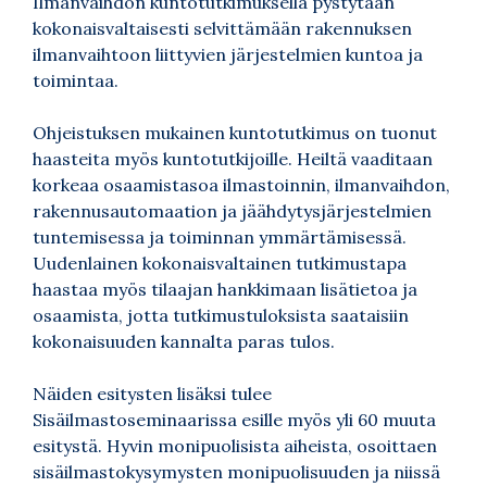
Ilmanvaihdon kuntotutkimuksella pystytään
kokonaisvaltaisesti selvittämään rakennuksen
ilmanvaihtoon liittyvien järjestelmien kuntoa ja
toimintaa.
Ohjeistuksen mukainen kuntotutkimus on tuonut
haasteita myös kuntotutkijoille. Heiltä vaaditaan
korkeaa osaamistasoa ilmastoinnin, ilmanvaihdon,
rakennusautomaation ja jäähdytysjärjestelmien
tuntemisessa ja toiminnan ymmärtämisessä.
Uudenlainen kokonaisvaltainen tutkimustapa
haastaa myös tilaajan hankkimaan lisätietoa ja
osaamista, jotta tutkimustuloksista saataisiin
kokonaisuuden kannalta paras tulos.
Näiden esitysten lisäksi tulee
Sisäilmastoseminaarissa esille myös yli 60 muuta
esitystä. Hyvin monipuolisista aiheista, osoittaen
sisäilmastokysymysten monipuolisuuden ja niissä