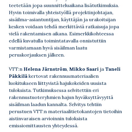
teetetään jopa suunnitteluaikana lisätutkimuksia.
Hyvin toimivalla yhteistyöllä projektinjohtajan,
sisäilma-asiantuntijan, käyttäjän ja urakoitsijan
kesken voidaan tehdä merkittäviä ratkaisuja jopa
vielä rakentamisen aikana. Esimerkkikohteessa
edellä kuvatulla toimintatavalla onnistuttiin
varmistamaan hyvä sisäilman laatu
peruskorjauksen jälkeen.
VTT:n
Helena Järnström
,
Mikko Saari
ja
Taneli
Päkkilä
kertovat rakennusmateriaalien
luokitukseen liittyvistä hajukokeiden uusista
tuloksista. Tutkimuksessa selvitettiin eri
rakennustuoteryhmien hajun hyväksyttävyyttä
sisäilman laadun kannalta. Selvitys tehtiin
perustuen VTT:n materiaalitietokantojen tietoihin
aistinvaraisen arvioinnin tuloksista
emissiomittausten yhteydessä.