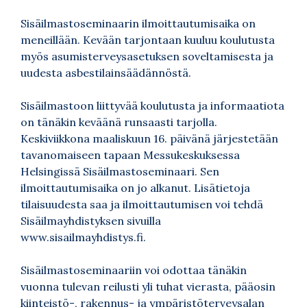
Sisäilmastoseminaarin ilmoittautumisaika on
meneillään. Kevään tarjontaan kuuluu koulutusta
myös asumisterveysasetuksen soveltamisesta ja
uudesta asbestilainsäädännöstä.
Sisäilmastoon liittyvää koulutusta ja informaatiota
on tänäkin keväänä runsaasti tarjolla.
Keskiviikkona maaliskuun 16. päivänä järjestetään
tavanomaiseen tapaan Messukeskuksessa
Helsingissä Sisäilmastoseminaari. Sen
ilmoittautumisaika on jo alkanut. Lisätietoja
tilaisuudesta saa ja ilmoittautumisen voi tehdä
Sisäilmayhdistyksen sivuilla
www.sisailmayhdistys.fi.
Sisäilmastoseminaariin voi odottaa tänäkin
vuonna tulevan reilusti yli tuhat vierasta, pääosin
kiinteistö-, rakennus- ja ympäristöterveysalan