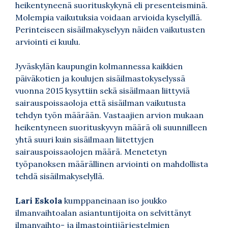
heikentyneenä suorituskykynä eli presenteisminä.
Molempia vaikutuksia voidaan arvioida kyselyillä.
Perinteiseen sisäilmakyselyyn näiden vaikutusten
arviointi ei kuulu.
Jyväskylän kaupungin kolmannessa kaikkien
päiväkotien ja koulujen sisäilmastokyselyssä
vuonna 2015 kysyttiin sekä sisäilmaan liittyviä
sairauspoissaoloja että sisäilman vaikutusta
tehdyn työn määrään. Vastaajien arvion mukaan
heikentyneen suorituskyvyn määrä oli suunnilleen
yhtä suuri kuin sisäilmaan liitettyjen
sairauspoissaolojen määrä. Menetetyn
työpanoksen määrällinen arviointi on mahdollista
tehdä sisäilmakyselyllä.
Lari Eskola
kumppaneinaan iso joukko
ilmanvaihtoalan asiantuntijoita on selvittänyt
ilmanvaihto- ja ilmastointijärjestelmien