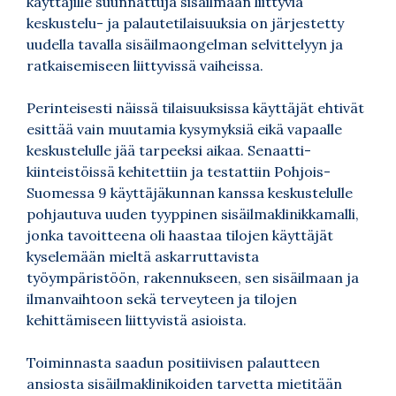
käyttäjille suunnattuja sisäilmaan liittyviä
keskustelu- ja palautetilaisuuksia on järjestetty
uudella tavalla sisäilmaongelman selvittelyyn ja
ratkaisemiseen liittyvissä vaiheissa.
Perinteisesti näissä tilaisuuksissa käyttäjät ehtivät
esittää vain muutamia kysymyksiä eikä vapaalle
keskustelulle jää tarpeeksi aikaa. Senaatti-
kiinteistöissä kehitettiin ja testattiin Pohjois-
Suomessa 9 käyttäjäkunnan kanssa keskustelulle
pohjautuva uuden tyyppinen sisäilmaklinikkamalli,
jonka tavoitteena oli haastaa tilojen käyttäjät
kyselemään mieltä askarruttavista
työympäristöön, rakennukseen, sen sisäilmaan ja
ilmanvaihtoon sekä terveyteen ja tilojen
kehittämiseen liittyvistä asioista.
Toiminnasta saadun positiivisen palautteen
ansiosta sisäilmaklinikoiden tarvetta mietitään