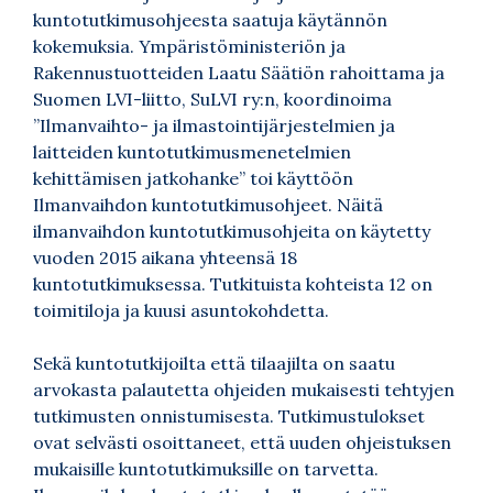
kuntotutkimusohjeesta saatuja käytännön
kokemuksia. Ympäristöministeriön ja
Rakennustuotteiden Laatu Säätiön rahoittama ja
Suomen LVI-liitto, SuLVI ry:n, koordinoima
”Ilmanvaihto- ja ilmastointijärjestelmien ja
laitteiden kuntotutkimusmenetelmien
kehittämisen jatkohanke” toi käyttöön
Ilmanvaihdon kuntotutkimusohjeet. Näitä
ilmanvaihdon kuntotutkimusohjeita on käytetty
vuoden 2015 aikana yhteensä 18
kuntotutkimuksessa. Tutkituista kohteista 12 on
toimitiloja ja kuusi asuntokohdetta.
Sekä kuntotutkijoilta että tilaajilta on saatu
arvokasta palautetta ohjeiden mukaisesti tehtyjen
tutkimusten onnistumisesta. Tutkimustulokset
ovat selvästi osoittaneet, että uuden ohjeistuksen
mukaisille kuntotutkimuksille on tarvetta.