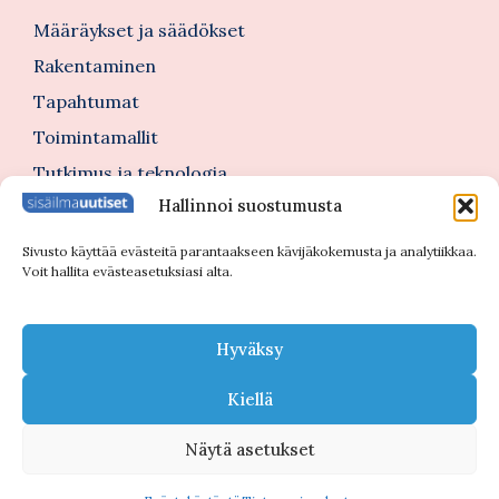
Määräykset ja säädökset
Rakentaminen
Tapahtumat
Toimintamallit
Tutkimus ja teknologia
Hallinnoi suostumusta
Tutustu myös
Sivusto käyttää evästeitä parantaakseen kävijäkokemusta ja analytiikkaa.
Voit hallita evästeasetuksiasi alta.
Kannattajajäsenblogi
Blogi
Hyväksy
Nimitykset
Kiellä
Näytä asetukset
© 2026 Sisäilmauutiset |
Tietosuojaseloste