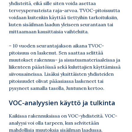
yhdisteitä, eikä sille siten voida asettaa
terveysperusteista raja-arvoa. TVOC-pitoisuutta
voidaan kuitenkin käyttää tiettyihin tarkoituksiin,
kuten sisäilman laadun yleiseen seurantaan tai
mittaamaan kausittaisia vaihteluita.
– 10 vuoden seurantajakson aikana TVOC-
pitoisuus on laskenut. Sen saattaa selittää
muutokset rakennus- ja sisustusmateriaaleissa ja
liikenteen päästöissä sekä kuluttajien käyttämissä
siivousaineissa. Lisäksi yksittäisten yhdisteiden
pitoisuudet olivat pääasiassa laskeneet tai
pysyneet samalla tasolla, Juntunen kertoo.
VOC-analyysien käyttö ja tulkinta
Kaikissa rakennuksissa on VOC-yhdisteitä. VOC-
analyysi voi olla tarpeen, kun selvitetään
mahdollisia muutoksia sisäilman laadussa.