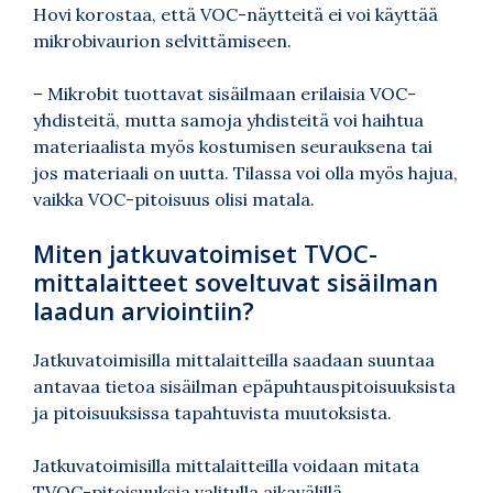
Hovi korostaa, että VOC-näytteitä ei voi käyttää
mikrobivaurion selvittämiseen.
– Mikrobit tuottavat sisäilmaan erilaisia VOC-
yhdisteitä, mutta samoja yhdisteitä voi haihtua
materiaalista myös kostumisen seurauksena tai
jos materiaali on uutta. Tilassa voi olla myös hajua,
vaikka VOC-pitoisuus olisi matala.
Miten jatkuvatoimiset TVOC-
mittalaitteet soveltuvat sisäilman
laadun arviointiin?
Jatkuvatoimisilla mittalaitteilla saadaan suuntaa
antavaa tietoa sisäilman epäpuhtauspitoisuuksista
ja pitoisuuksissa tapahtuvista muutoksista.
Jatkuvatoimisilla mittalaitteilla voidaan mitata
TVOC-pitoisuuksia valitulla aikavälillä.