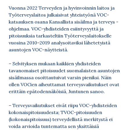
Vuonna 2022 Terveyden ja hyvinvoinnin laitos ja
Työterveyslaitos julkaisivat yhteistyönä VOC-
katsauksen osana Kansallista sisäilma ja terveys -
ohjelmaa. VOC-yhdisteiden esiintyvyyttä ja
pitoisuuksia tarkasteltiin Työterveyslaitokselle
vuosina 2010–2019 analysoitaviksi lähetetyistä
asuntojen VOC-näytteistä.
– Selvityksen mukaan kaikkien yhdisteiden
tavanomaiset pitoisuudet suomalaisten asuntojen
sisäilmassa osoittautuivat varsin pieniksi. Näin
ollen VOCien aiheuttamat terveysvaikutukset ovat
erittäin epätodennäköisiä, Juntunen sanoo.
– Terveysvaikutukset eivät riipu VOC-yhdisteiden
kokonaispitoisuudesta; TVOC-pitoisuuden
(kokonaispitoisuus) terveydellistä merkitystä ei
voida arvioida tuntematta sen yksittäisiä