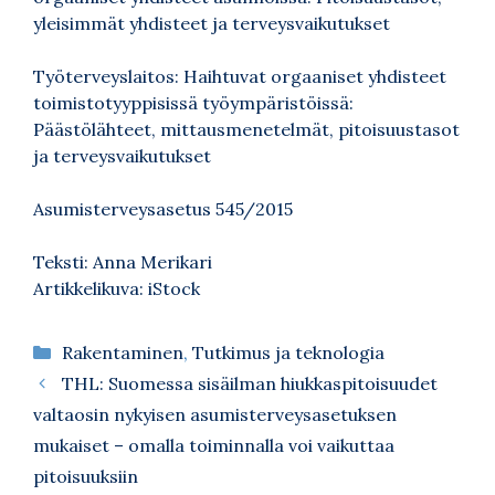
yleisimmät yhdisteet ja terveysvaikutukset
Työterveyslaitos: Haihtuvat orgaaniset yhdisteet
toimistotyyppisissä työympäristöissä:
Päästölähteet, mittausmenetelmät, pitoisuustasot
ja terveysvaikutukset
Asumisterveysasetus 545/2015
Teksti: Anna Merikari
Artikkelikuva: iStock
Kategoriat
Rakentaminen
,
Tutkimus ja teknologia
THL: Suomessa sisäilman hiukkaspitoisuudet
valtaosin nykyisen asumisterveysasetuksen
mukaiset – omalla toiminnalla voi vaikuttaa
pitoisuuksiin