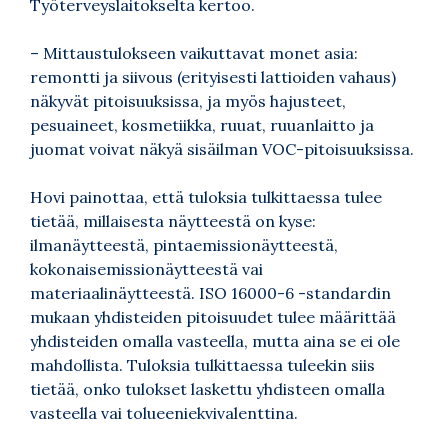
Työterveyslaitokselta kertoo.
– Mittaustulokseen vaikuttavat monet asia:
remontti ja siivous (erityisesti lattioiden vahaus)
näkyvät pitoisuuksissa, ja myös hajusteet,
pesuaineet, kosmetiikka, ruuat, ruuanlaitto ja
juomat voivat näkyä sisäilman VOC-pitoisuuksissa.
Hovi painottaa, että tuloksia tulkittaessa tulee
tietää, millaisesta näytteestä on kyse:
ilmanäytteestä, pintaemissionäytteestä,
kokonaisemissionäytteestä vai
materiaalinäytteestä. ISO 16000-6 -standardin
mukaan yhdisteiden pitoisuudet tulee määrittää
yhdisteiden omalla vasteella, mutta aina se ei ole
mahdollista. Tuloksia tulkittaessa tuleekin siis
tietää, onko tulokset laskettu yhdisteen omalla
vasteella vai tolueeniekvivalenttina.