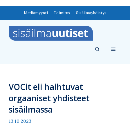
Siirry
Mediamyynti
Toimitus
Sisäilmayhdistys
sisältöön
Valikko
VOCit eli haihtuvat
orgaaniset yhdisteet
sisäilmassa
13.10.2023