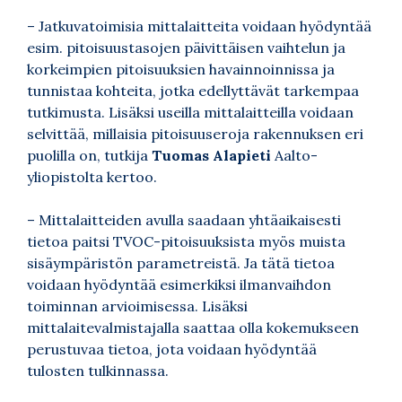
– Jatkuvatoimisia mittalaitteita voidaan hyödyntää
esim. pitoisuustasojen päivittäisen vaihtelun ja
korkeimpien pitoisuuksien havainnoinnissa ja
tunnistaa kohteita, jotka edellyttävät tarkempaa
tutkimusta. Lisäksi useilla mittalaitteilla voidaan
selvittää, millaisia pitoisuuseroja rakennuksen eri
puolilla on, tutkija
Tuomas Alapieti
Aalto-
yliopistolta kertoo.
– Mittalaitteiden avulla saadaan yhtäaikaisesti
tietoa paitsi TVOC-pitoisuuksista myös muista
sisäympäristön parametreistä. Ja tätä tietoa
voidaan hyödyntää esimerkiksi ilmanvaihdon
toiminnan arvioimisessa. Lisäksi
mittalaitevalmistajalla saattaa olla kokemukseen
perustuvaa tietoa, jota voidaan hyödyntää
tulosten tulkinnassa.