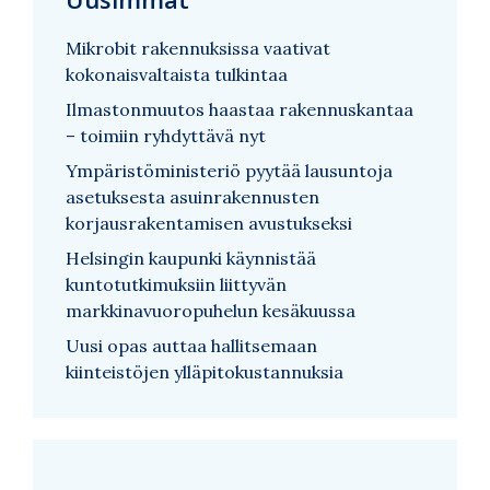
Mikrobit rakennuksissa vaativat
kokonaisvaltaista tulkintaa
Ilmastonmuutos haastaa rakennuskantaa
– toimiin ryhdyttävä nyt
Ympäristöministeriö pyytää lausuntoja
asetuksesta asuinrakennusten
korjausrakentamisen avustukseksi
Helsingin kaupunki käynnistää
kuntotutkimuksiin liittyvän
markkinavuoropuhelun kesäkuussa
Uusi opas auttaa hallitsemaan
kiinteistöjen ylläpitokustannuksia