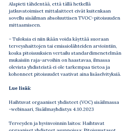
Alapieti tähdentää, että tällä hetkellä
jatkuvatoimiset mittalaitteet eivät kuitenkaan
sovellu sisäilman absoluuttisen TVOC-pitoisuuden
mittaamiseen.
– Tuloksia ei niin ikään voida käyttää suoraan
terveyshaittojen tai emissiolähteiden arviointiin,
koska pitoisuuksien vertailu standardimenetelmän
mukaisiin raja-arvoihin on haastavaa, ilmassa
olevista yhdisteistä ei ole tarkempaa tietoa ja
kohonneet pitoisuudet vaativat aina lisäselvityksiä.
Lue lisää:
Haihtuvat orgaaniset yhdisteet (VOC) sisäilmassa
-webinaari, Sisäilmayhdistys 4.10.2023
Terveyden ja hyvinvoinnin laitos: Haihtuvat
orgaaniset yhdisteet asunnoissa: Pitoisuustasot,