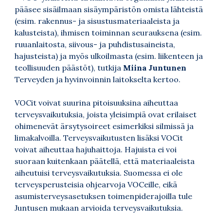
pääsee sisäilmaan sisäympäristön omista lähteistä
(esim. rakennus- ja sisustusmateriaaleista ja
kalusteista), ihmisen toiminnan seurauksena (esim.
ruuanlaitosta, siivous- ja puhdistusaineista,
hajusteista) ja myös ulkoilmasta (esim. liikenteen ja
teollisuuden päästöt), tutkija
Miina Juntunen
Terveyden ja hyvinvoinnin laitokselta kertoo.
VOCit voivat suurina pitoisuuksina aiheuttaa
terveysvaikutuksia, joista yleisimpiä ovat erilaiset
ohimenevät ärsytysoireet esimerkiksi silmissä ja
limakalvoilla. Terveysvaikutusten lisäksi VOCit
voivat aiheuttaa hajuhaittoja. Hajuista ei voi
suoraan kuitenkaan päätellä, että materiaaleista
aiheutuisi terveysvaikutuksia. Suomessa ei ole
terveysperusteisia ohjearvoja VOCeille, eikä
asumisterveysasetuksen toimenpiderajoilla tule
Juntusen mukaan arvioida terveysvaikutuksia.