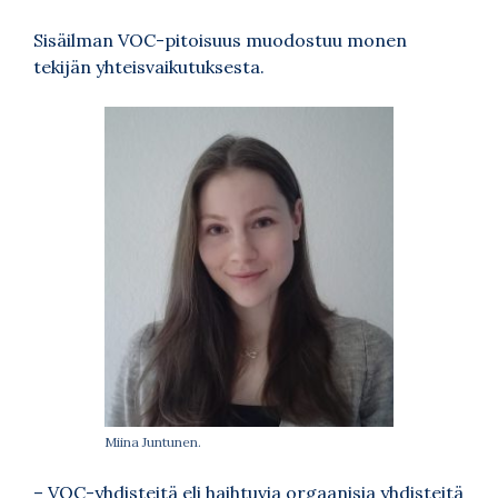
Sisäilman VOC-pitoisuus muodostuu monen
tekijän yhteisvaikutuksesta.
Miina Juntunen.
– VOC-yhdisteitä eli haihtuvia orgaanisia yhdisteitä