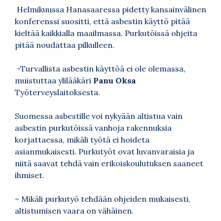
Helmikuussa Hanasaaressa pidetty kansainvälinen
konferenssi suositti, että asbestin käyttö pitää
kieltää kaikkialla maailmassa. Purkutöissä ohjeita
pitää noudattaa pilkulleen.
-Turvallista asbestin käyttöä ei ole olemassa,
muistuttaa ylilääkäri
Panu Oksa
Työterveyslaitoksesta.
Suomessa asbestille voi nykyään altistua vain
asbestin purkutöissä vanhoja rakennuksia
korjattaessa, mikäli työtä ei hoideta
asianmukaisesti. Purkutyöt ovat luvanvaraisia ja
niitä saavat tehdä vain erikoiskoulutuksen saaneet
ihmiset.
– Mikäli purkutyö tehdään ohjeiden mukaisesti,
altistumisen vaara on vähäinen.