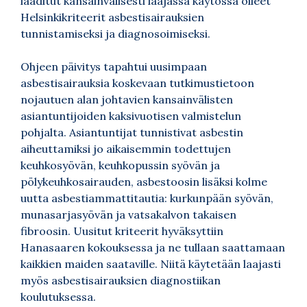
laaditut kansainvälisesti laajassa käytössä olleet
Helsinkikriteerit asbestisairauksien
tunnistamiseksi ja diagnosoimiseksi.
Ohjeen päivitys tapahtui uusimpaan
asbestisairauksia koskevaan tutkimustietoon
nojautuen alan johtavien kansainvälisten
asiantuntijoiden kaksivuotisen valmistelun
pohjalta. Asiantuntijat tunnistivat asbestin
aiheuttamiksi jo aikaisemmin todettujen
keuhkosyövän, keuhkopussin syövän ja
pölykeuhkosairauden, asbestoosin lisäksi kolme
uutta asbestiammattitautia: kurkunpään syövän,
munasarjasyövän ja vatsakalvon takaisen
fibroosin. Uusitut kriteerit hyväksyttiin
Hanasaaren kokouksessa ja ne tullaan saattamaan
kaikkien maiden saataville. Niitä käytetään laajasti
myös asbestisairauksien diagnostiikan
koulutuksessa.