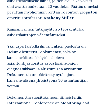
asbestikaivokselle lainat, joiden avulla kaivokset
olisi avattu uudestaan 20 vuodeksi. Päätös onneksi
peruttiin myöhemmin, kiittää Toronton yliopiston
emeritusprofessori
Anthony Miller
.
Kansainvälinen tutkijayhteisö työskentelee
asbestihaittojen vähentämiseksi.
Yksi tapa taistella ihmishenkien puolesta on
Helsinki kriteerit -dokumentti, joka on
kansainvälisessä käytössä oleva
asiantuntijasuositus asbestisairauksien
diagnostiikkaan ja altistumisen arviointiin.
Dokumenttia on päivitetty nyt laajana
kansainvälisenä yhteistyönä 30 asiantuntijan
voimin.
Dokumenttia suosituksineen viimeisteltiin
International Conference on Monitoring and