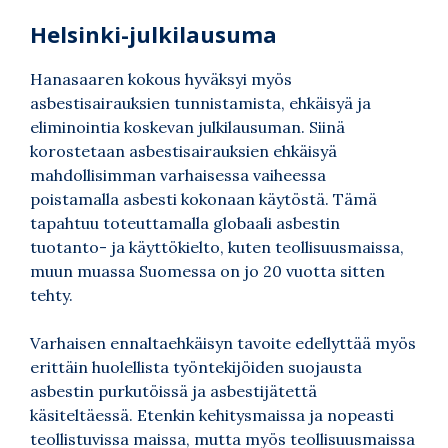
Helsinki-julkilausuma
Hanasaaren kokous hyväksyi myös
asbestisairauksien tunnistamista, ehkäisyä ja
eliminointia koskevan julkilausuman. Siinä
korostetaan asbestisairauksien ehkäisyä
mahdollisimman varhaisessa vaiheessa
poistamalla asbesti kokonaan käytöstä. Tämä
tapahtuu toteuttamalla globaali asbestin
tuotanto- ja käyttökielto, kuten teollisuusmaissa,
muun muassa Suomessa on jo 20 vuotta sitten
tehty.
Varhaisen ennaltaehkäisyn tavoite edellyttää myös
erittäin huolellista työntekijöiden suojausta
asbestin purkutöissä ja asbestijätettä
käsiteltäessä. Etenkin kehitysmaissa ja nopeasti
teollistuvissa maissa, mutta myös teollisuusmaissa