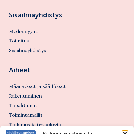
Sisäilmayhdistys
Mediamyynti
Toimitus
Sisäilmayhdistys
Aiheet
Määräykset ja säädökset
Rakentaminen
Tapahtumat
Toimintamallit
Tutkimus ja teknologia
Hallinnoi suostumusta