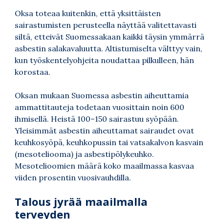
Oksa toteaa kuitenkin, että yksittäisten
sairastumisten perusteella näyttää valitettavasti
siltä, etteivät Suomessakaan kaikki täysin ymmärrä
asbestin salakavaluutta. Altistumiselta välttyy vain,
kun työskentelyohjeita noudattaa pilkulleen, hän
korostaa.
Oksan mukaan Suomessa asbestin aiheuttamia
ammattitauteja todetaan vuosittain noin 600
ihmisellä. Heistä 100–150 sairastuu syöpään.
Yleisimmät asbestin aiheuttamat sairaudet ovat
keuhkosyöpä, keuhkopussin tai vatsakalvon kasvain
(mesoteliooma) ja asbestipölykeuhko.
Mesotelioomien määrä koko maailmassa kasvaa
viiden prosentin vuosivauhdilla.
Talous jyrää maailmalla
terveyden