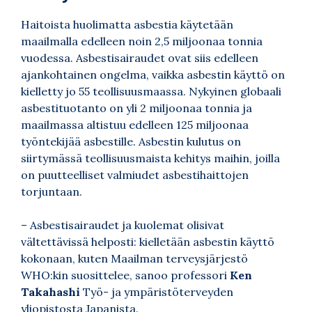
Haitoista huolimatta asbestia käytetään
maailmalla edelleen noin 2,5 miljoonaa tonnia
vuodessa. Asbestisairaudet ovat siis edelleen
ajankohtainen ongelma, vaikka asbestin käyttö on
kielletty jo 55 teollisuusmaassa. Nykyinen globaali
asbestituotanto on yli 2 miljoonaa tonnia ja
maailmassa altistuu edelleen 125 miljoonaa
työntekijää asbestille. Asbestin kulutus on
siirtymässä teollisuusmaista kehitys maihin, joilla
on puutteelliset valmiudet asbestihaittojen
torjuntaan.
– Asbestisairaudet ja kuolemat olisivat
vältettävissä helposti: kielletään asbestin käyttö
kokonaan, kuten Maailman terveysjärjestö
WHO:kin suosittelee, sanoo professori
Ken
Takahashi
Työ- ja ympäristöterveyden
yliopistosta Japanista.