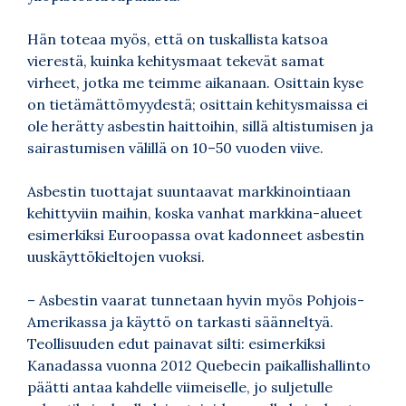
Hän toteaa myös, että on tuskallista katsoa
vierestä, kuinka kehitysmaat tekevät samat
virheet, jotka me teimme aikanaan. Osittain kyse
on tietämättömyydestä; osittain kehitysmaissa ei
ole herätty asbestin haittoihin, sillä altistumisen ja
sairastumisen välillä on 10–50 vuoden viive.
Asbestin tuottajat suuntaavat markkinointiaan
kehittyviin maihin, koska vanhat markkina-alueet
esimerkiksi Euroopassa ovat kadonneet asbestin
uuskäyttökieltojen vuoksi.
– Asbestin vaarat tunnetaan hyvin myös Pohjois-
Amerikassa ja käyttö on tarkasti säänneltyä.
Teollisuuden edut painavat silti: esimerkiksi
Kanadassa vuonna 2012 Quebecin paikallishallinto
päätti antaa kahdelle viimeiselle, jo suljetulle