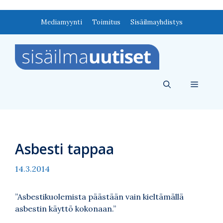
Siirry
Mediamyynti
Toimitus
Sisäilmayhdistys
sisältöön
Valikko
Asbesti tappaa
14.3.2014
”Asbestikuolemista päästään vain kieltämällä
asbestin käyttö kokonaan.”