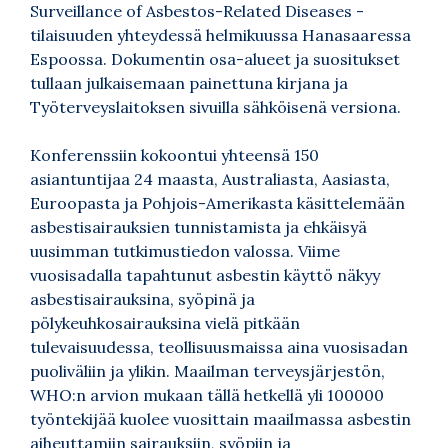
Surveillance of Asbestos-Related Diseases -
tilaisuuden yhteydessä helmikuussa Hanasaaressa
Espoossa. Dokumentin osa-alueet ja suositukset
tullaan julkaisemaan painettuna kirjana ja
Työterveyslaitoksen sivuilla sähköisenä versiona.
Konferenssiin kokoontui yhteensä 150
asiantuntijaa 24 maasta, Australiasta, Aasiasta,
Euroopasta ja Pohjois-Amerikasta käsittelemään
asbestisairauksien tunnistamista ja ehkäisyä
uusimman tutkimustiedon valossa. Viime
vuosisadalla tapahtunut asbestin käyttö näkyy
asbestisairauksina, syöpinä ja
pölykeuhkosairauksina vielä pitkään
tulevaisuudessa, teollisuusmaissa aina vuosisadan
puoliväliin ja ylikin. Maailman terveysjärjestön,
WHO:n arvion mukaan tällä hetkellä yli 100000
työntekijää kuolee vuosittain maailmassa asbestin
aiheuttamiin sairauksiin, syöpiin ja