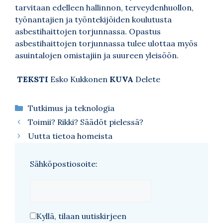
tarvitaan edelleen hallinnon, terveydenhuollon,
työnantajien ja työntekijöiden koulutusta
asbestihaittojen torjunnassa. Opastus
asbestihaittojen torjunnassa tulee ulottaa myös
asuintalojen omistajiin ja suureen yleisöön.
TEKSTI
Esko Kukkonen
KUVA
Delete
Kategoriat
Tutkimus ja teknologia
Toimii? Rikki? Säädöt pielessä?
Uutta tietoa homeista
Sähköpostiosoite:
Kyllä, tilaan uutiskirjeen