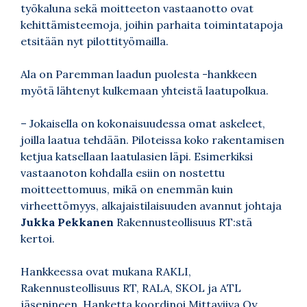
työkaluna sekä moitteeton vastaanotto ovat
kehittämisteemoja, joihin parhaita toimintatapoja
etsitään nyt pilottityömailla.
Ala on Paremman laadun puolesta -hankkeen
myötä lähtenyt kulkemaan yhteistä laatupolkua.
– Jokaisella on kokonaisuudessa omat askeleet,
joilla laatua tehdään. Piloteissa koko rakentamisen
ketjua katsellaan laatulasien läpi. Esimerkiksi
vastaanoton kohdalla esiin on nostettu
moitteettomuus, mikä on enemmän kuin
virheettömyys, alkajaistilaisuuden avannut johtaja
Jukka Pekkanen
Rakennusteollisuus RT:stä
kertoi.
Hankkeessa ovat mukana RAKLI,
Rakennusteollisuus RT, RALA, SKOL ja ATL
jäsenineen. Hanketta koordinoi Mittaviiva Oy.