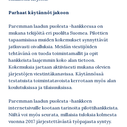
Parhaat käytännöt jakoon
Paremman laadun puolesta -hankkeessa on
mukana tekijöitä eri puolilta Suomea. Pilottien
tapaamisissa muiden kokemukset synnyttävät
jatkuvasti oivalluksia. Meidän viestijöiden
tehtävänä on tuoda toimintamallit ja opit
hankkeista laajemmin koko alan tietoon.
Kokemuksia jaetaan aktiivisesti mukana olevien
järjestöjen viestintäkanavissa. Käytännössä
testatuista toimintatavoista kerrotaan myös alan
koulutuksissa ja tilaisuuksissa.
Paremman laadun puolesta -hankkeen
internetsivuille kootaan tarinoita pilottihankkeista.
Niiltä voi myös seurata, millaisia tuloksia kolmesta
vuonna 2017 järjestettävästä työpajasta syntyy.