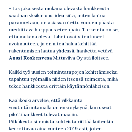
– Jos jokaisesta mukana olevasta hankkeesta
saadaan yksikin uusi idea siitä, miten laatua
parannetaan, on asiassa otettu vuoden päästä
merkittävä harppaus eteenpäin. Tärkeintä on se,
että mukana olevat tahot ovat sitoutuneet
avoimuuteen, ja on aitoa halua kehittää
rakentamisen laatua yhdessä, hanketta vetävä
Anssi
Koskenvesa
Mittaviiva Oy:stä iloitsee.
Kaikki työ uusien toimintatapojen kehittämiseksi
tapahtuu työmailla niiden itsensä toimesta, mikä
tekee hankkeesta erittäin käytännönläheisen.
Kaalikoski arvelee, että vilkkainta
viestintärintamalla on ensi syksynä, kun useat
pilottihankkeet tulevat maaliin.
Pitkäkestoisimmista kohteista riittää kuitenkin
kerrottavaa aina vuoteen 2019 asti, joten