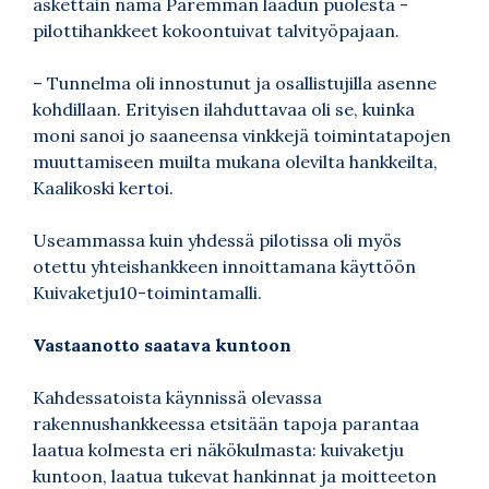
äskettäin nämä Paremman laadun puolesta -
pilottihankkeet kokoontuivat talvityöpajaan.
– Tunnelma oli innostunut ja osallistujilla asenne
kohdillaan. Erityisen ilahduttavaa oli se, kuinka
moni sanoi jo saaneensa vinkkejä toimintatapojen
muuttamiseen muilta mukana olevilta hankkeilta,
Kaalikoski kertoi.
Useammassa kuin yhdessä pilotissa oli myös
otettu yhteishankkeen innoittamana käyttöön
Kuivaketju10-toimintamalli.
Vastaanotto saatava kuntoon
Kahdessatoista käynnissä olevassa
rakennushankkeessa etsitään tapoja parantaa
laatua kolmesta eri näkökulmasta: kuivaketju
kuntoon, laatua tukevat hankinnat ja moitteeton