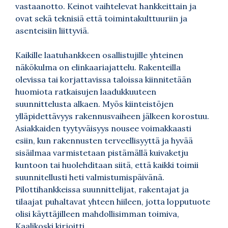
vastaanotto. Keinot vaihtelevat hankkeittain ja
ovat sekä teknisiä että toimintakulttuuriin ja
asenteisiin liittyviä.
Kaikille laatuhankkeen osallistujille yhteinen
näkökulma on elinkaariajattelu. Rakenteilla
olevissa tai korjattavissa taloissa kiinnitetään
huomiota ratkaisujen laadukkuuteen
suunnittelusta alkaen. Myös kiinteistöjen
ylläpidettävyys rakennusvaiheen jälkeen korostuu.
Asiakkaiden tyytyväisyys nousee voimakkaasti
esiin, kun rakennusten terveellisyyttä ja hyvää
sisäilmaa varmistetaan pistämällä kuivaketju
kuntoon tai huolehditaan siitä, että kaikki toimii
suunnitellusti heti valmistumispäivänä.
Pilottihankkeissa suunnittelijat, rakentajat ja
tilaajat puhaltavat yhteen hiileen, jotta lopputuote
olisi käyttäjilleen mahdollisimman toimiva,
Kaalikoski kirjoitti.