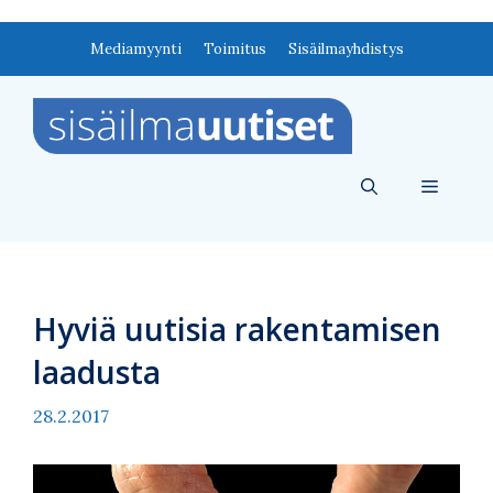
Siirry
Mediamyynti
Toimitus
Sisäilmayhdistys
sisältöön
Valikko
Hyviä uutisia rakentamisen
laadusta
28.2.2017