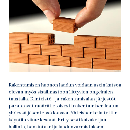
Rakentamisen huonon laadun voidaan usein katsoa
olevan myös sisäilmastoon liittyvien ongelmien
taustalla. Kiinteistö- ja rakentamisalan järjestöt
parantavat määrätietoisesti rakentamisen laatua
yhdessä jäsentensä kanssa. Yhteishanke laitettiin
käyntiin viime kesänä. Erityisesti kuivaketjun
hallinta, hankintaketju laadunvarmistuksen