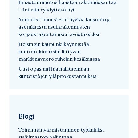
Ilmastonmuutos haastaa rakennuskantaa
– toimiin ryhdyttävä nyt
Ympäristöministeriö pyytää lausuntoja
asetuksesta asuinrakennusten
korjausrakentamisen avustukseksi
Helsingin kaupunki käynnistää
kuntotutkimuksiin liittyvän
markkinavuoropuhelun kesäkuussa
Uusi opas auttaa hallitsemaan
kiinteistöjen ylläpitokustannuksia
Blogi
Toiminnanvarmistaminen työkaluksi
sisäilmaston hallintaan