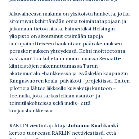
Alkuvaiheessa mukana on yksitoista hanketta, jotka
sitoutuvat kehittämään omia toimintatapojaan ja
jakamaan tietoa niistä. Esimerkiksi Helsingin
yliopisto on sitoutunut etsimään tapoja
laatupainotteiseen hankintaan päärakennuksen
peruskorjauksen yhteydessä. Kohti moitteetonta
vastaanottoa kuljetaan muun muassa Senaatti-
kiinteistöjen rakennuttamassa Turun
akatemiatalo -hankkeessa ja Jyväskylän kaupungin
Kangasvuoren koulu-päiväkoti -projektissa. Eniten
pilotteja lähtee liikkeelle kuivaketju kuntoon -
teemalla, jota tarkastellaan asunto- ja
toimitilakohteissa sekä uudis- että
korjaushankkeissa.
RAKLIN viestintäjohtaja
Johanna Kaalikoski
kertoo tuoreessa RAKLIN nettiviestissä, että