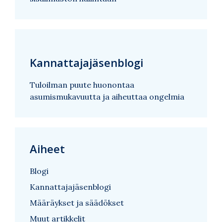
Kannattajajäsenblogi
Tuloilman puute huonontaa
asumismukavuutta ja aiheuttaa ongelmia
Aiheet
Blogi
Kannattajajäsenblogi
Määräykset ja säädökset
Muut artikkelit