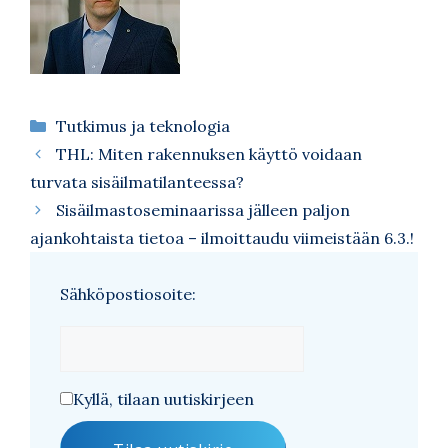
Kategoriat
Tutkimus ja teknologia
THL: Miten rakennuksen käyttö voidaan
turvata sisäilmatilanteessa?
Sisäilmastoseminaarissa jälleen paljon
ajankohtaista tietoa – ilmoittaudu viimeistään 6.3.!
Sähköpostiosoite:
Kyllä, tilaan uutiskirjeen