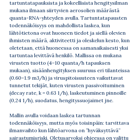
tartuntatapauksista ja kokeellisista hengitysilman
mukana ilmaan siirtyvien aerosolien määrästä
quanta-RNA-yhteyden avulla. Tartuntatapausten
todennäköisyys on mahdollista laskea, kun
lähtötietona ovat huoneen tiedot ja siellä olevien
ihmisten määrä, aktiviteetti ja oleskelun kesto, kun
oletetaan, että huoneessa on samanaikaisesti yksi
tartuntaa levittävä henkilö. Mallissa on mukana
virusten tuotto (4–10 quanta/h tapauksen
mukaan), sisäänhengityksen suuruus eri tilanteissa
(0.60–1.9 m3/h) ja viruspitoisuuteen vaikuttavat
tunnetut tekijät, kuten virusten passivoituminen
(decay rate, k = 0.63 1/h), laskeutuminen pinnoille
(0,24 1/h), suodatus, hengityssuojaimet jne.
Mallin avulla voidaan laskea tartunnan
todennäköisyys, mutta myös toisinpäin: tarvittava
ilmanvaihto kun lähtöarvona on ”hyväksyttävä”
sairastumisriski. Oletusarvoksi ohjeessa on valittu