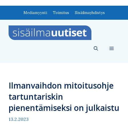
Siirry
Mediamyynti
Toimitus
Sisäilmayhdistys
sisältöön
Valikko
Ilmanvaihdon mitoitusohje
tartuntariskin
pienentämiseksi on julkaistu
13.2.2023