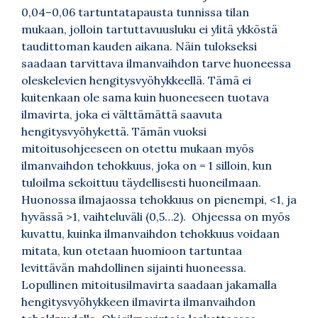
0,04–0,06 tartuntatapausta tunnissa tilan
mukaan, jolloin tartuttavuusluku ei ylitä ykköstä
taudittoman kauden aikana. Näin tulokseksi
saadaan tarvittava ilmanvaihdon tarve huoneessa
oleskelevien hengitysvyöhykkeellä. Tämä ei
kuitenkaan ole sama kuin huoneeseen tuotava
ilmavirta, joka ei välttämättä saavuta
hengitysvyöhykettä. Tämän vuoksi
mitoitusohjeeseen on otettu mukaan myös
ilmanvaihdon tehokkuus, joka on = 1 silloin, kun
tuloilma sekoittuu täydellisesti huoneilmaan.
Huonossa ilmajaossa tehokkuus on pienempi, <1, ja
hyvässä >1, vaihteluväli (0,5…2). Ohjeessa on myös
kuvattu, kuinka ilmanvaihdon tehokkuus voidaan
mitata, kun otetaan huomioon tartuntaa
levittävän mahdollinen sijainti huoneessa.
Lopullinen mitoitusilmavirta saadaan jakamalla
hengitysvyöhykkeen ilmavirta ilmanvaihdon