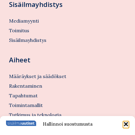
Sisäilmayhdistys
Mediamyynti
Toimitus
Sisäilmayhdistys
Aiheet
Määräykset ja säädökset
Rakentaminen
Tapahtumat
Toimintamallit
Tutkimus ja teknologia
Hallinnoi suostumusta
Tutustu myös