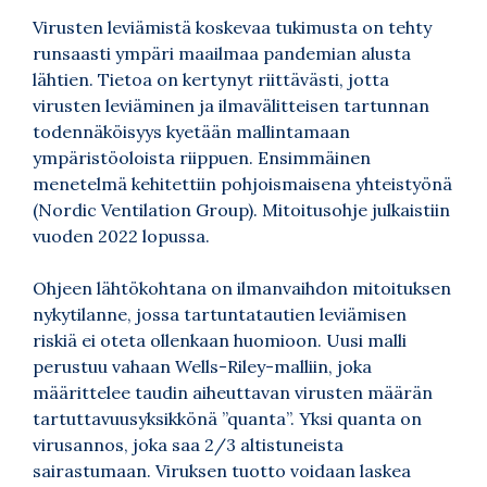
Virusten leviämistä koskevaa tukimusta on tehty
runsaasti ympäri maailmaa pandemian alusta
lähtien. Tietoa on kertynyt riittävästi, jotta
virusten leviäminen ja ilmavälitteisen tartunnan
todennäköisyys kyetään mallintamaan
ympäristöoloista riippuen. Ensimmäinen
menetelmä kehitettiin pohjoismaisena yhteistyönä
(
Nordic Ventilation Group
).
Mitoitusohje
julkaistiin
vuoden 2022 lopussa.
Ohjeen lähtökohtana on ilmanvaihdon mitoituksen
nykytilanne, jossa tartuntatautien leviämisen
riskiä ei oteta ollenkaan huomioon. Uusi malli
perustuu vahaan Wells-Riley-malliin, joka
määrittelee taudin aiheuttavan virusten määrän
tartuttavuusyksikkönä ”quanta”. Yksi quanta on
virusannos, joka saa 2/3 altistuneista
sairastumaan. Viruksen tuotto voidaan laskea