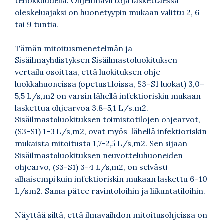
tehokkuudella. Ohjeilmavirtoja laskettaessa
oleskeluajaksi on huonetyypin mukaan valittu 2, 6
tai 9 tuntia.
Tämän mitoitusmenetelmän ja
Sisäilmayhdistyksen Sisäilmastoluokituksen
vertailu osoittaa, että luokituksen ohje
luokkahuoneissa (opetustiloissa, S3–S1 luokat) 3,0–
5,5 L/s,m2 on varsin lähellä infektioriskin mukaan
laskettua ohjearvoa 3,8–5,1 L/s,m2.
Sisäilmastoluokituksen toimistotilojen ohjearvot,
(S3-S1) 1-3 L/s,m2, ovat myös lähellä infektioriskin
mukaista mitoitusta 1,7-2,5 L/s,m2. Sen sijaan
Sisäilmastoluokituksen neuvotteluhuoneiden
ohjearvo, (S3-S1) 3-4 L/s,m2, on selvästi
alhaisempi kuin infektioriskin mukaan laskettu 6–10
L/sm2. Sama pätee ravintoloihin ja liikuntatiloihin.
Näyttää siltä, että ilmavaihdon mitoitusohjeissa on