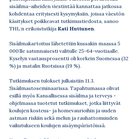
sisäilma-aiheiden viestintää kannattaa jatkossa
kohdentaa erityisesti kysymyksiin, joissa väestön
käsitykset poikkeavat tutkimustiedosta, sanoo
THL:n erikoistutkija
Kati Huttunen
.
Sisäilmakartoitus lähetettiin kussakin maassa 5
000:lle satunnaisesti valitulle 25–64-vuotiaalle.
Kyselyn vastausprosentti oli korkein Suomessa (32
%) ja matalin Ruotsissa (19 %).
Tutkimuksen tulokset julkaistiin 11.3.
Sisäilmastoseminaarissa. Tapahtumassa olivat
esillä myös Kansallisessa sisäilma ja terveys -
ohjelmassa tuotetut tutkimukset, jotka liittyvät
koulujen kosteus- ja homevaurioihin ja uuden
astman riskiin sekä melun ja rauhattomuuden
vaikutukseen koulujen sisäympäristöissä.