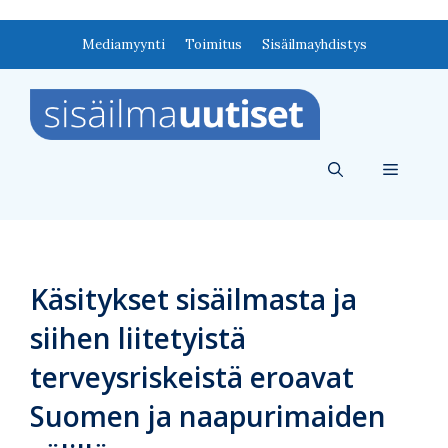
Siirry
Mediamyynti
Toimitus
Sisäilmayhdistys
sisältöön
Valikko
Käsitykset sisäilmasta ja
siihen liitetyistä
terveysriskeistä eroavat
Suomen ja naapurimaiden