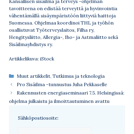
Kansallisen sisäilma ja terveys -ohjelman
tavoitteena on edistää terveyttä ja hyvinvointia
vähentämällä sisäympäristöön liittyviä haittoja
Suomessa. Ohjelmaa koordinoi THL ja työhön
osallistuvat Työterveyslaitos, Filha ry,
Hengitysliitto, Allergia-, Iho- ja Astmaliitto sekä
Sisäilmayhdistys ry.
Artikkelikuva: iStock
Kategoriat
Muut artikkelit
,
Tutkimus ja teknologia
Pro Sisäilma -tunnustus Juha Pekkaselle
Rakennusten energiaseminaari 7.5. Helsingissä:
ohjelma julkaistu ja ilmoittautuminen avattu
Sähköpostiosoite: