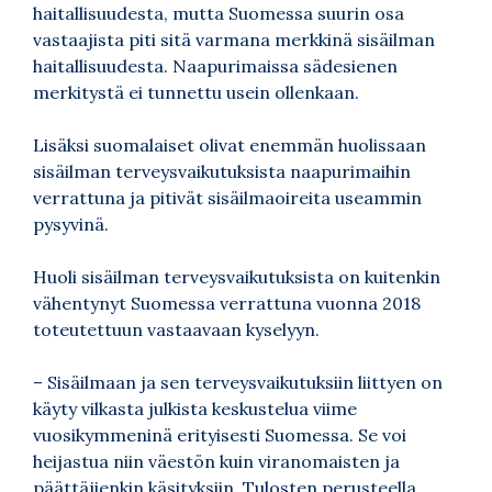
haitallisuudesta, mutta Suomessa suurin osa
vastaajista piti sitä varmana merkkinä sisäilman
haitallisuudesta. Naapurimaissa sädesienen
merkitystä ei tunnettu usein ollenkaan.
Lisäksi suomalaiset olivat enemmän huolissaan
sisäilman terveysvaikutuksista naapurimaihin
verrattuna ja pitivät sisäilmaoireita useammin
pysyvinä.
Huoli sisäilman terveysvaikutuksista on kuitenkin
vähentynyt Suomessa verrattuna vuonna 2018
toteutettuun vastaavaan kyselyyn.
– Sisäilmaan ja sen terveysvaikutuksiin liittyen on
käyty vilkasta julkista keskustelua viime
vuosikymmeninä erityisesti Suomessa. Se voi
heijastua niin väestön kuin viranomaisten ja
päättäjienkin käsityksiin. Tulosten perusteella