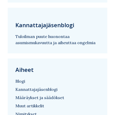
Kannattajajäsenblogi
Tuloilman puute huonontaa
asumismukavuutta ja aiheuttaa ongelmia
Aiheet
Blogi
Kannattajajäsenblogi
Määräykset ja säädökset
Muut artikkelit
Nimitykset