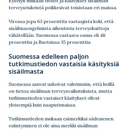
Kyselyn mukaan tiedot ja käsitykset sisäilman
terveysriskeistä poikkesivat toisistaan eri maissa.
Virossa jopa 63 prosenttia vastaajista koki, että
sisäilmaongelmista aiheutuvia terveyshaittoja
vähätellään. Suomessa vastaava osuus oli 48
prosenttia ja Ruotsissa 35 prosenttia.
Suomessa edelleen paljon
tutkimustiedon vastaisia käsityksiä
sisäilmasta
Suomessa asuvat uskoivat vahvimmin, että heillä
on tietoa sisäilman terveysvaikutuksista, mutta
tutkimustiedon vastaiset käsitykset olivat
yleisempiä kuin naapurimaissa.
Tutkimustiedon mukaan esimerkiksi sädesienen
esiintyminen ei ole aina merkki sisäilman