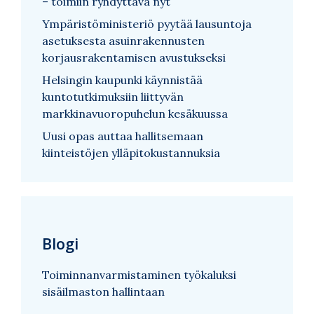
– toimiin ryhdyttävä nyt
Ympäristöministeriö pyytää lausuntoja
asetuksesta asuinrakennusten
korjausrakentamisen avustukseksi
Helsingin kaupunki käynnistää
kuntotutkimuksiin liittyvän
markkinavuoropuhelun kesäkuussa
Uusi opas auttaa hallitsemaan
kiinteistöjen ylläpitokustannuksia
Blogi
Toiminnanvarmistaminen työkaluksi
sisäilmaston hallintaan