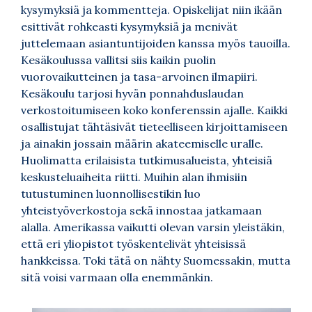
kysymyksiä ja kommentteja. Opiskelijat niin ikään
esittivät rohkeasti kysymyksiä ja menivät
juttelemaan asiantuntijoiden kanssa myös tauoilla.
Kesäkoulussa vallitsi siis kaikin puolin
vuorovaikutteinen ja tasa-arvoinen ilmapiiri.
Kesäkoulu tarjosi hyvän ponnahduslaudan
verkostoitumiseen koko konferenssin ajalle. Kaikki
osallistujat tähtäsivät tieteelliseen kirjoittamiseen
ja ainakin jossain määrin akateemiselle uralle.
Huolimatta erilaisista tutkimusalueista, yhteisiä
keskusteluaiheita riitti. Muihin alan ihmisiin
tutustuminen luonnollisestikin luo
yhteistyöverkostoja sekä innostaa jatkamaan
alalla. Amerikassa vaikutti olevan varsin yleistäkin,
että eri yliopistot työskentelivät yhteisissä
hankkeissa. Toki tätä on nähty Suomessakin, mutta
sitä voisi varmaan olla enemmänkin.