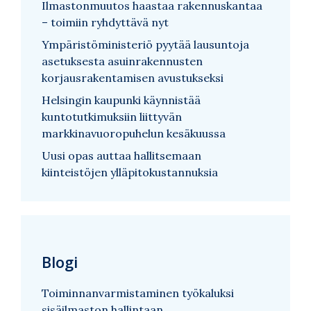
Ilmastonmuutos haastaa rakennuskantaa
– toimiin ryhdyttävä nyt
Ympäristöministeriö pyytää lausuntoja
asetuksesta asuinrakennusten
korjausrakentamisen avustukseksi
Helsingin kaupunki käynnistää
kuntotutkimuksiin liittyvän
markkinavuoropuhelun kesäkuussa
Uusi opas auttaa hallitsemaan
kiinteistöjen ylläpitokustannuksia
Blogi
Toiminnanvarmistaminen työkaluksi
sisäilmaston hallintaan