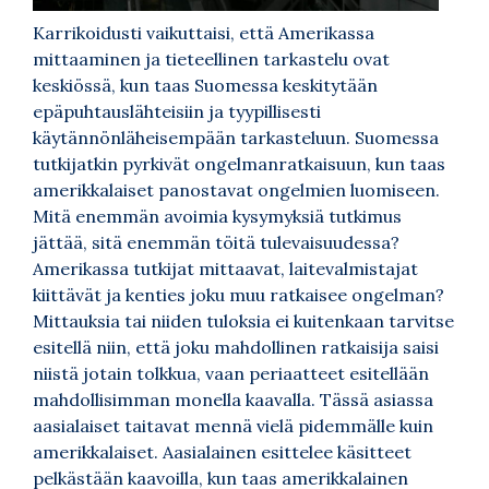
Karrikoidusti vaikuttaisi, että Amerikassa
mittaaminen ja tieteellinen tarkastelu ovat
keskiössä, kun taas Suomessa keskitytään
epäpuhtauslähteisiin ja tyypillisesti
käytännönläheisempään tarkasteluun. Suomessa
tutkijatkin pyrkivät ongelmanratkaisuun, kun taas
amerikkalaiset panostavat ongelmien luomiseen.
Mitä enemmän avoimia kysymyksiä tutkimus
jättää, sitä enemmän töitä tulevaisuudessa?
Amerikassa tutkijat mittaavat, laitevalmistajat
kiittävät ja kenties joku muu ratkaisee ongelman?
Mittauksia tai niiden tuloksia ei kuitenkaan tarvitse
esitellä niin, että joku mahdollinen ratkaisija saisi
niistä jotain tolkkua, vaan periaatteet esitellään
mahdollisimman monella kaavalla. Tässä asiassa
aasialaiset taitavat mennä vielä pidemmälle kuin
amerikkalaiset. Aasialainen esittelee käsitteet
pelkästään kaavoilla, kun taas amerikkalainen