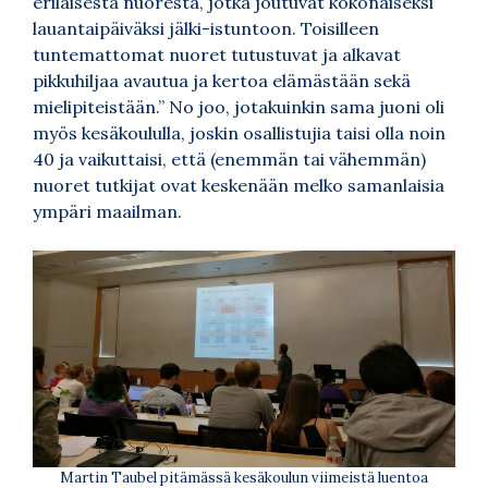
erilaisesta nuoresta, jotka joutuvat kokonaiseksi
lauantaipäiväksi jälki-istuntoon. Toisilleen
tuntemattomat nuoret tutustuvat ja alkavat
pikkuhiljaa avautua ja kertoa elämästään sekä
mielipiteistään.” No joo, jotakuinkin sama juoni oli
myös kesäkoululla, joskin osallistujia taisi olla noin
40 ja vaikuttaisi, että (enemmän tai vähemmän)
nuoret tutkijat ovat keskenään melko samanlaisia
ympäri maailman.
Martin Taubel pitämässä kesäkoulun viimeistä luentoa