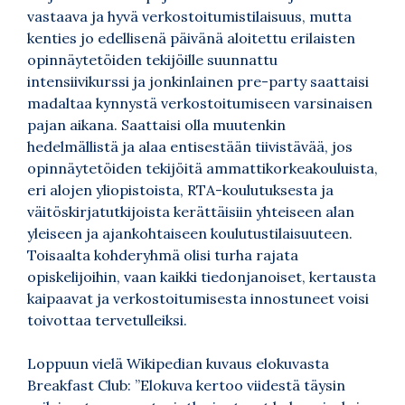
vastaava ja hyvä verkostoitumistilaisuus, mutta
kenties jo edellisenä päivänä aloitettu erilaisten
opinnäytetöiden tekijöille suunnattu
intensiivikurssi ja jonkinlainen pre-party saattaisi
madaltaa kynnystä verkostoitumiseen varsinaisen
pajan aikana. Saattaisi olla muutenkin
hedelmällistä ja alaa entisestään tiivistävää, jos
opinnäytetöiden tekijöitä ammattikorkeakouluista,
eri alojen yliopistoista, RTA-koulutuksesta ja
väitöskirjatutkijoista kerättäisiin yhteiseen alan
yleiseen ja ajankohtaiseen koulutustilaisuuteen.
Toisaalta kohderyhmä olisi turha rajata
opiskelijoihin, vaan kaikki tiedonjanoiset, kertausta
kaipaavat ja verkostoitumisesta innostuneet voisi
toivottaa tervetulleiksi.
Loppuun vielä Wikipedian kuvaus elokuvasta
Breakfast Club: ”Elokuva kertoo viidestä täysin