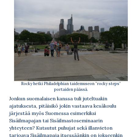
Rocky hetki Philadelphian taidemuseon ”rocky steps”
portaiden päässä.
Jonkun suomalaisen kanssa tuli juteltuakin
ajatuksesta, pitäisikö jokin vastaava kesäkoulu
järjestää myös Suomessa esimerkiksi
Sisäilmapajan tai Sisäilmastoseminaarin
yhteyteen? Kutsutut puhujat sekä illanvieton
tarjoava Sisäilmapaja itsessäänkin on jokseenkin