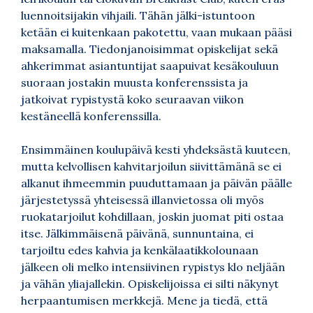
luennoitsijakin vihjaili. Tähän jälki-istuntoon
ketään ei kuitenkaan pakotettu, vaan mukaan pääsi
maksamalla. Tiedonjanoisimmat opiskelijat sekä
ahkerimmat asiantuntijat saapuivat kesäkouluun
suoraan jostakin muusta konferenssista ja
jatkoivat rypistystä koko seuraavan viikon
kestäneellä konferenssilla.
Ensimmäinen koulupäivä kesti yhdeksästä kuuteen,
mutta kelvollisen kahvitarjoilun siivittämänä se ei
alkanut ihmeemmin puuduttamaan ja päivän päälle
järjestetyssä yhteisessä illanvietossa oli myös
ruokatarjoilut kohdillaan, joskin juomat piti ostaa
itse. Jälkimmäisenä päivänä, sunnuntaina, ei
tarjoiltu edes kahvia ja kenkälaatikkolounaan
jälkeen oli melko intensiivinen rypistys klo neljään
ja vähän yliajallekin. Opiskelijoissa ei silti näkynyt
herpaantumisen merkkejä. Mene ja tiedä, että