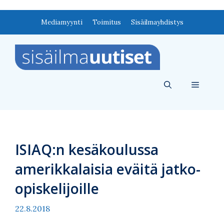
Siirry
Mediamyynti
Toimitus
Sisäilmayhdistys
sisältöön
Valikko
ISIAQ:n kesäkoulussa
amerikkalaisia eväitä jatko-
opiskelijoille
22.8.2018