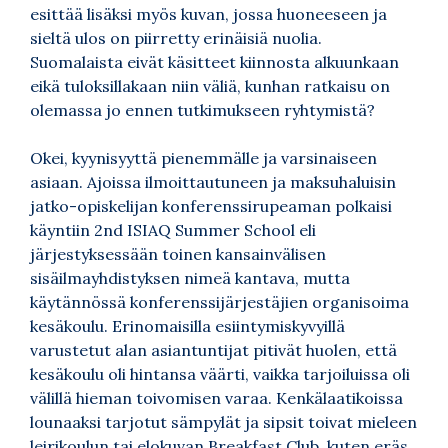
esittää lisäksi myös kuvan, jossa huoneeseen ja
sieltä ulos on piirretty erinäisiä nuolia.
Suomalaista eivät käsitteet kiinnosta alkuunkaan
eikä tuloksillakaan niin väliä, kunhan ratkaisu on
olemassa jo ennen tutkimukseen ryhtymistä?
Okei, kyynisyyttä pienemmälle ja varsinaiseen
asiaan. Ajoissa ilmoittautuneen ja maksuhaluisin
jatko-opiskelijan konferenssirupeaman polkaisi
käyntiin 2nd ISIAQ Summer School eli
järjestyksessään toinen kansainvälisen
sisäilmayhdistyksen nimeä kantava, mutta
käytännössä konferenssijärjestäjien organisoima
kesäkoulu. Erinomaisilla esiintymiskyvyillä
varustetut alan asiantuntijat pitivät huolen, että
kesäkoulu oli hintansa väärti, vaikka tarjoiluissa oli
välillä hieman toivomisen varaa. Kenkälaatikoissa
lounaaksi tarjotut sämpylät ja sipsit toivat mieleen
leirikoulun tai elokuvan Breakfast Club, kuten eräs