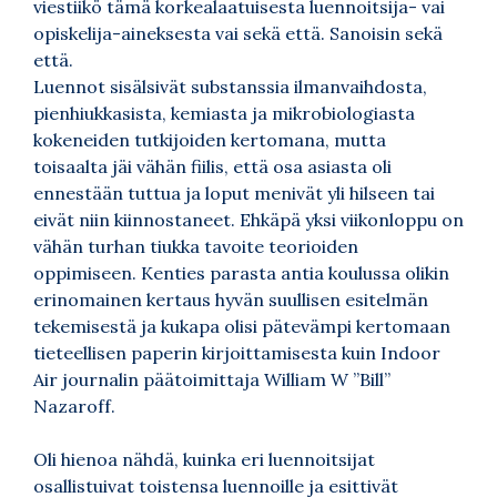
viestiikö tämä korkealaatuisesta luennoitsija- vai
opiskelija-aineksesta vai sekä että. Sanoisin sekä
että.
Luennot sisälsivät substanssia ilmanvaihdosta,
pienhiukkasista, kemiasta ja mikrobiologiasta
kokeneiden tutkijoiden kertomana, mutta
toisaalta jäi vähän fiilis, että osa asiasta oli
ennestään tuttua ja loput menivät yli hilseen tai
eivät niin kiinnostaneet. Ehkäpä yksi viikonloppu on
vähän turhan tiukka tavoite teorioiden
oppimiseen. Kenties parasta antia koulussa olikin
erinomainen kertaus hyvän suullisen esitelmän
tekemisestä ja kukapa olisi pätevämpi kertomaan
tieteellisen paperin kirjoittamisesta kuin Indoor
Air journalin päätoimittaja William W ”Bill”
Nazaroff.
Oli hienoa nähdä, kuinka eri luennoitsijat
osallistuivat toistensa luennoille ja esittivät