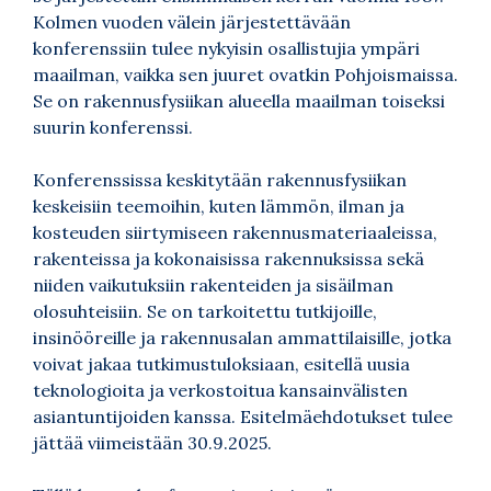
Kolmen vuoden välein järjestettävään
konferenssiin tulee nykyisin osallistujia ympäri
maailman, vaikka sen juuret ovatkin Pohjoismaissa.
Se on rakennusfysiikan alueella maailman toiseksi
suurin konferenssi.
Konferenssissa keskitytään rakennusfysiikan
keskeisiin teemoihin, kuten lämmön, ilman ja
kosteuden siirtymiseen rakennusmateriaaleissa,
rakenteissa ja kokonaisissa rakennuksissa sekä
niiden vaikutuksiin rakenteiden ja sisäilman
olosuhteisiin. Se on tarkoitettu tutkijoille,
insinööreille ja rakennusalan ammattilaisille, jotka
voivat jakaa tutkimustuloksiaan, esitellä uusia
teknologioita ja verkostoitua kansainvälisten
asiantuntijoiden kanssa. Esitelmäehdotukset tulee
jättää viimeistään 30.9.2025.