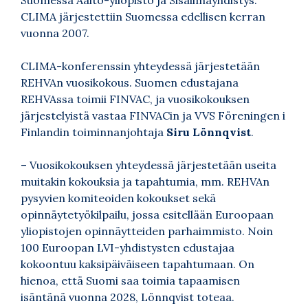
CLIMA järjestettiin Suomessa edellisen kerran
vuonna 2007.
CLIMA-konferenssin yhteydessä järjestetään
REHVAn vuosikokous. Suomen edustajana
REHVAssa toimii FINVAC, ja vuosikokouksen
järjestelyistä vastaa FINVACin ja VVS Föreningen i
Finlandin toiminnanjohtaja
Siru Lönnqvist
.
– Vuosikokouksen yhteydessä järjestetään useita
muitakin kokouksia ja tapahtumia, mm. REHVAn
pysyvien komiteoiden kokoukset sekä
opinnäytetyökilpailu, jossa esitellään Euroopaan
yliopistojen opinnäytteiden parhaimmisto. Noin
100 Euroopan LVI-yhdistysten edustajaa
kokoontuu kaksipäiväiseen tapahtumaan. On
hienoa, että Suomi saa toimia tapaamisen
isäntänä vuonna 2028, Lönnqvist toteaa.