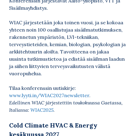
Konferenssin järjestävät Aalto-yliopisto, VTT ja
Sisäilmayhdistys.
WIAC järjestetään joka toinen vuosi, ja se kokoaa
yhteen noin 100 osallistujaa sisäilmatutkimuksen,
rakennetun ympäristön, LVI-tekniikan,
terveystieteiden, kemian, biologian, psykologian ja
arkkitehtuurin aloilta. Tavoitteena on jakaa
uusinta tutkimustietoa ja edistää sisäilman laadun
ja siihen liittyvien terveysvaikutusten välistä
vuoropuhelua.
Tilaa konferenssin uutiskirje:
www.lyyti.in/WIAC2027newsletter
.
Edellinen WIAC järjestettiin toukokuussa Gaetassa,
Italiassa:
WIAC2025
.
Cold Climate HVAC & Energy
kesäkuussa 2027