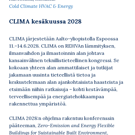
Cold Climate HVAC & Energy
CLIMA kesäkuussa 2028
CLIMA järjestetään Aalto-yliopistolla Espoossa
11.–14.6.2028. CLIMA on REHVAn lämmityksen,
ilmanvaihdon ja ilmastoinnin alan johtava
kansainvälinen teknillistieteellinen kongressi. Se
kokoaan yhteen alan ammattilaiset ja tutkijat
jakamaan uusinta tieteellistä tietoa ja
keskustelemaan alan ajankohtaisista haasteista ja
etsimään niihin ratkaisuja – kohti kestävämpää,
terveellisempää ja energiatehokkaampaa
rakennettua ympäristöä.
CLIMA 2028:n ohjelma rakentuu konferenssin
pääteeman,
Zero-Emission and Energy Flexible
Buildings for Suistainable Built Environment
,