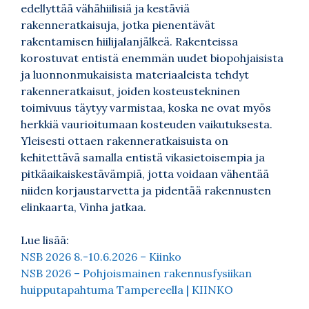
edellyttää vähähiilisiä ja kestäviä
rakenneratkaisuja, jotka pienentävät
rakentamisen hiilijalanjälkeä. Rakenteissa
korostuvat entistä enemmän uudet biopohjaisista
ja luonnonmukaisista materiaaleista tehdyt
rakenneratkaisut, joiden kosteustekninen
toimivuus täytyy varmistaa, koska ne ovat myös
herkkiä vaurioitumaan kosteuden vaikutuksesta.
Yleisesti ottaen rakenneratkaisuista on
kehitettävä samalla entistä vikasietoisempia ja
pitkäaikaiskestävämpiä, jotta voidaan vähentää
niiden korjaustarvetta ja pidentää rakennusten
elinkaarta, Vinha jatkaa.
Lue lisää:
NSB 2026 8.-10.6.2026 – Kiinko
NSB 2026 – Pohjoismainen rakennusfysiikan
huipputapahtuma Tampereella | KIINKO