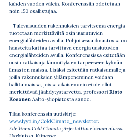
kahden vuoden välein. Konferenssiin odotetaan
noin 150 osallistujaa.
– Tulevaisuuden rakennuksien tarvitsema energia
tuotetaan merkittäviltä osin uusiutuvien
energialähteiden avulla. Pohjoisessa ilmastossa on
haasteita kattaa tarvittava energia uusiutuvien
energialähteiden avulla. Konferenssissa esitetään
uusia ratkaisuja lämmityksen tarpeeseen kylmän
ilmaston maissa. Lisäksi esitetään ratkaisumalleja,
joilla rakennuksien ylilämpeneminen voidaan
hallita maissa, joissa aikaisemmin ei ole ollut
merkittävää jäähdytystarvetta, professori
Risto
Kosonen
Aalto-yliopistosta sanoo.
Tilaa konferenssin uutiskirje:
www.lyyti.in/ColdClimate_newsletter
.
Edellinen Cold Climate järjestettiin elokuun alussa
Harbinissa, Kiinassa: