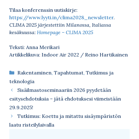
Tilaa konferenssin uutiskirje:
https://www.lyyti.in/clima2028_newsletter
.
CLIMA 2025 järjestettiin Milanossa, Italiassa
kesäkuussa:
Homepage – CLIMA 2025
Teksti: Anna Merikari
Artikkelikuva: Indoor Air 2022 / Reino Hartikainen
Kategoriat
Rakentaminen
,
Tapahtumat
,
Tutkimus ja
teknologia
Sisäilmastoseminaariin 2026 pyydetään
esitysehdotuksia – jätä ehdotuksesi viimeistään
29.9.2025!
Tutkimus: Koettu ja mitattu sisäympäristön
laatu risteilylaivalla