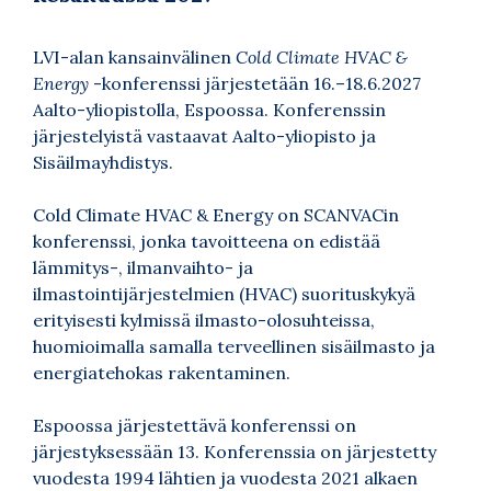
LVI-alan kansainvälinen
Cold Climate HVAC &
Energy
-konferenssi järjestetään 16.–18.6.2027
Aalto-yliopistolla, Espoossa. Konferenssin
järjestelyistä vastaavat Aalto-yliopisto ja
Sisäilmayhdistys.
Cold Climate HVAC & Energy on SCANVACin
konferenssi, jonka tavoitteena on edistää
lämmitys-, ilmanvaihto- ja
ilmastointijärjestelmien (HVAC) suorituskykyä
erityisesti kylmissä ilmasto-olosuhteissa,
huomioimalla samalla terveellinen sisäilmasto ja
energiatehokas rakentaminen.
Espoossa järjestettävä konferenssi on
järjestyksessään 13. Konferenssia on järjestetty
vuodesta 1994 lähtien ja vuodesta 2021 alkaen