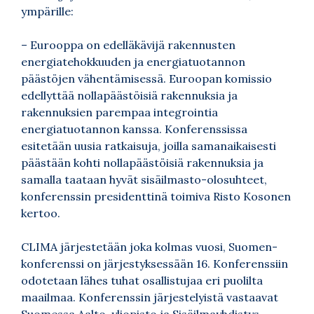
ympärille:
– Eurooppa on edelläkävijä rakennusten
energiatehokkuuden ja energiatuotannon
päästöjen vähentämisessä. Euroopan komissio
edellyttää nollapäästöisiä rakennuksia ja
rakennuksien parempaa integrointia
energiatuotannon kanssa. Konferenssissa
esitetään uusia ratkaisuja, joilla samanaikaisesti
päästään kohti nollapäästöisiä rakennuksia ja
samalla taataan hyvät sisäilmasto-olosuhteet,
konferenssin presidenttinä toimiva Risto Kosonen
kertoo.
CLIMA järjestetään joka kolmas vuosi, Suomen-
konferenssi on järjestyksessään 16. Konferenssiin
odotetaan lähes tuhat osallistujaa eri puolilta
maailmaa. Konferenssin järjestelyistä vastaavat
Suomessa Aalto-yliopisto ja Sisäilmayhdistys.