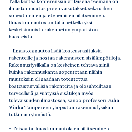
Tällä kertaa konferenssin erityisenä teemana on
ilmastonmuutos ja sen vaikutukset sekä siihen
sopeutuminen ja etenemisen hillitseminen.
Ilmastonmuutos on tällä hetkellä yksi
keskeisimmistä rakennetun ympäristön
haasteista.
– Ilmastonmuutos lisää kosteusrasituksia
rakenteille ja nostaa rakennusten sisälämpötiloja.
Rakennusfysiikalla on keskeinen tehtävä siinä,
kuinka rakennuskanta sopeutetaan näihin
muutoksiin eli saadaan toteutettua
kosteusturvallisia rakenteita ja olosuhteiltaan
terveellisiä ja viihtyisiä sisätiloja myös
tulevaisuuden ilmastossa, sanoo professori
Juha
Vinha
Tampereen yliopiston rakennusfysiikan
tutkimusryhmästä.
– Toisaalta ilmastonmuutoksen hillitseminen