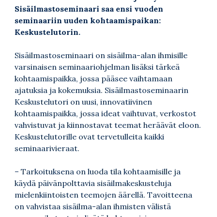
Sisäilmastoseminaari saa ensi vuoden
seminaariin uuden kohtaamispaikan:
Keskustelutorin.
Sisäilmastoseminaari on sisäilma-alan ihmisille
varsinaisen seminaariohjelman lisäksi tärkeä
kohtaamispaikka, jossa pääsee vaihtamaan
ajatuksia ja kokemuksia. Sisäilmastoseminaarin
Keskustelutori on uusi, innovatiivinen
kohtaamispaikka, jossa ideat vaihtuvat, verkostot
vahvistuvat ja kiinnostavat teemat heräävät eloon.
Keskustelutorille ovat tervetulleita kaikki
seminaarivieraat.
– Tarkoituksena on luoda tila kohtaamisille ja
käydä päivänpolttavia sisäilmakeskusteluja
mielenkiintoisten teemojen äärellä. Tavoitteena
on vahvistaa sisäilma-alan ihmisten välistä