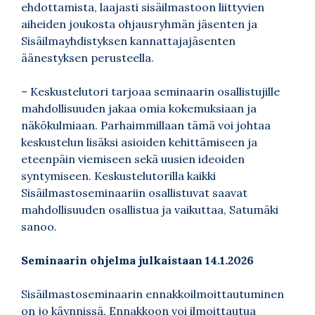
ehdottamista, laajasti sisäilmastoon liittyvien
aiheiden joukosta ohjausryhmän jäsenten ja
Sisäilmayhdistyksen kannattajajäsenten
äänestyksen perusteella.
– Keskustelutori tarjoaa seminaarin osallistujille
mahdollisuuden jakaa omia kokemuksiaan ja
näkökulmiaan. Parhaimmillaan tämä voi johtaa
keskustelun lisäksi asioiden kehittämiseen ja
eteenpäin viemiseen sekä uusien ideoiden
syntymiseen. Keskustelutorilla kaikki
Sisäilmastoseminaariin osallistuvat saavat
mahdollisuuden osallistua ja vaikuttaa, Satumäki
sanoo.
Seminaarin ohjelma julkaistaan 14.1.2026
Sisäilmastoseminaarin ennakkoilmoittautuminen
on jo käynnissä. Ennakkoon voi ilmoittautua