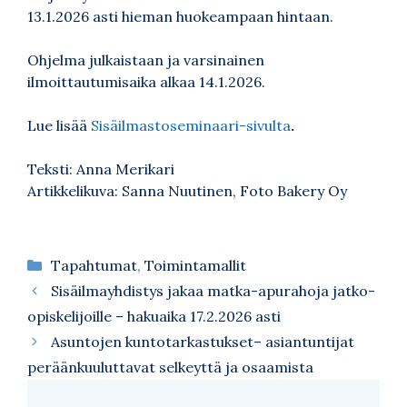
13.1.2026 asti hieman huokeampaan hintaan.
Ohjelma julkaistaan ja varsinainen
ilmoittautumisaika alkaa 14.1.2026.
Lue lisää
Sisäilmastoseminaari-sivulta
.
Teksti: Anna Merikari
Artikkelikuva: Sanna Nuutinen, Foto Bakery Oy
Kategoriat
Tapahtumat
,
Toimintamallit
Sisäilmayhdistys jakaa matka-apurahoja jatko-
opiskelijoille – hakuaika 17.2.2026 asti
Asuntojen kuntotarkastukset– asiantuntijat
peräänkuuluttavat selkeyttä ja osaamista