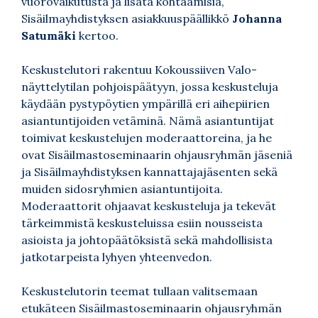
vuorovaikutusta ja lisätä kohtaamisia,
Sisäilmayhdistyksen asiakkuuspäällikkö
Johanna
Satumäki
kertoo.
Keskustelutori rakentuu Kokoussiiven Valo-
näyttelytilan pohjoispäätyyn, jossa keskusteluja
käydään pystypöytien ympärillä eri aihepiirien
asiantuntijoiden vetäminä. Nämä asiantuntijat
toimivat keskustelujen moderaattoreina, ja he
ovat Sisäilmastoseminaarin ohjausryhmän jäseniä
ja Sisäilmayhdistyksen kannattajajäsenten sekä
muiden sidosryhmien asiantuntijoita.
Moderaattorit ohjaavat keskusteluja ja tekevät
tärkeimmistä keskusteluissa esiin nousseista
asioista ja johtopäätöksistä sekä mahdollisista
jatkotarpeista lyhyen yhteenvedon.
Keskustelutorin teemat tullaan valitsemaan
etukäteen Sisäilmastoseminaarin ohjausryhmän