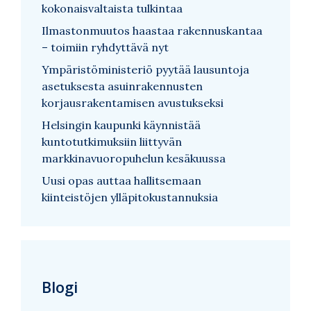
kokonaisvaltaista tulkintaa
Ilmastonmuutos haastaa rakennuskantaa
– toimiin ryhdyttävä nyt
Ympäristöministeriö pyytää lausuntoja
asetuksesta asuinrakennusten
korjausrakentamisen avustukseksi
Helsingin kaupunki käynnistää
kuntotutkimuksiin liittyvän
markkinavuoropuhelun kesäkuussa
Uusi opas auttaa hallitsemaan
kiinteistöjen ylläpitokustannuksia
Blogi