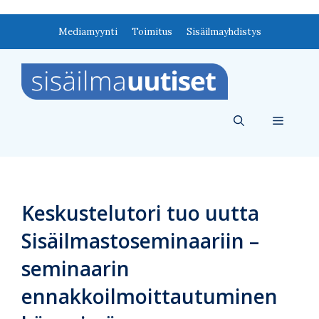
Siirry
Mediamyynti
Toimitus
Sisäilmayhdistys
sisältöön
Valikko
Keskustelutori tuo uutta
Sisäilmastoseminaariin –
seminaarin
ennakkoilmoittautuminen