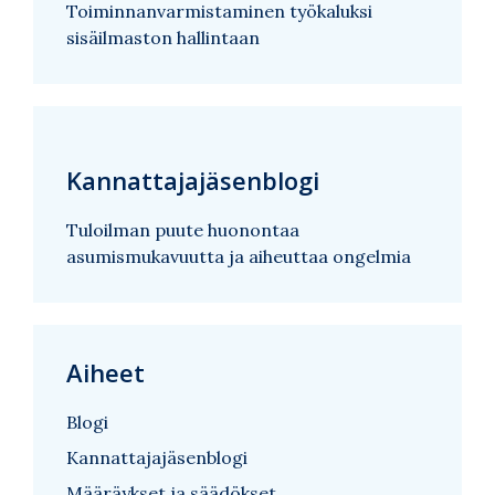
Toiminnanvarmistaminen työkaluksi
sisäilmaston hallintaan
Kannattajajäsenblogi
Tuloilman puute huonontaa
asumismukavuutta ja aiheuttaa ongelmia
Aiheet
Blogi
Kannattajajäsenblogi
Määräykset ja säädökset