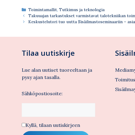
Kategoriat
Toimintamallit
,
Tutkimus ja teknologia
Takuuajan tarkastukset varmistavat talotekniikan toi
Keskustelutori tuo uutta Sisäilmastoseminaariin – asia
Tilaa uutiskirje
Sisäi
Lue alan uutiset tuoreeltaan ja
Mediamy
pysy ajan tasalla.
Toimitu
Sisäilma
Sähköpostiosoite:
Kyllä, tilaan uutiskirjeen