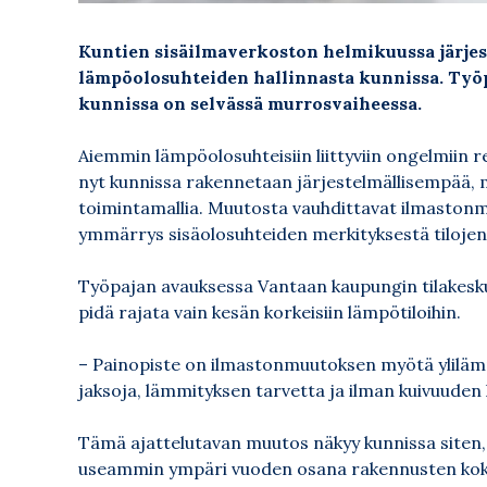
Kuntien sisäilmaverkoston helmikuussa järjes
lämpöolosuhteiden hallinnasta kunnissa. Työpa
kunnissa on selvässä murrosvaiheessa.
Aiemmin lämpöolosuhteisiin liittyviin ongelmiin rea
nyt kunnissa rakennetaan järjestelmällisempää, 
toimintamallia. Muutosta vauhdittavat ilmastonm
ymmärrys sisäolosuhteiden merkityksestä tilojen k
Työpajan avauksessa Vantaan kaupungin tilakesk
pidä rajata vain kesän korkeisiin lämpötiloihin.
– Painopiste on ilmastonmuutoksen myötä ylilämp
jaksoja, lämmityksen tarvetta ja ilman kuivuuden 
Tämä ajattelutavan muutos näkyy kunnissa siten, 
useammin ympäri vuoden osana rakennusten kokona