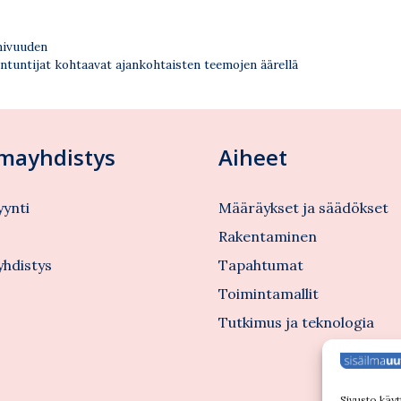
mivuuden
ntuntijat kohtaavat ajankohtaisten teemojen äärellä
lmayhdistys
Aiheet
ynti
Määräykset ja säädökset
s
Rakentaminen
yhdistys
Tapahtumat
Toimintamallit
Tutkimus ja teknologia
Sivusto käyt