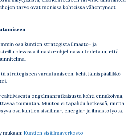
tehojen tarve ovat monissa kohteissa vähentyneet
autumiseen
emmin osa kuntien strategista ilmasto- ja
misteilla olevassa ilmasto-ohjelmassa todetaan, että
uunnitelma.
istä strategiseen varautumiseen, kehittämispäällikkö
oi.
 reaktiivisesta ongelmanratkaisusta kohti ennakoivaa,
attavaa toimintaa. Muutos ei tapahdu hetkessä, mutta
syvä osa kuntien sisäilma-, energia- ja ilmastotyötä.
ty mukaan:
Kuntien sisäilmaverkosto