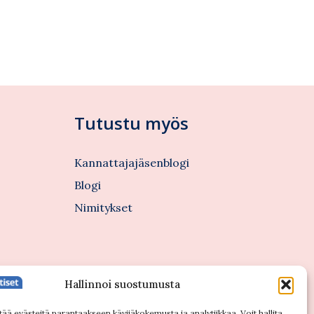
Tutustu myös
Kannattajajäsenblogi
Blogi
Nimitykset
Hallinnoi suostumusta
tää evästeitä parantaakseen kävijäkokemusta ja analytiikkaa. Voit hallita