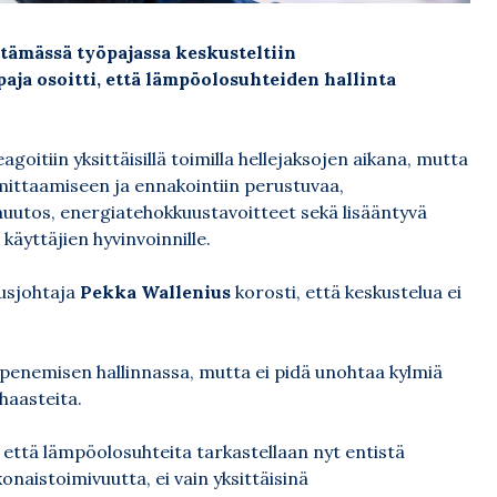
tämässä työpajassa keskusteltiin
ja osoitti, että lämpöolosuhteiden hallinta
goitiin yksittäisillä toimilla hellejaksojen aikana, mutta
mittaamiseen ja ennakointiin perustuvaa,
uutos, energiatehokkuustavoitteet sekä lisääntyvä
äyttäjien hyvinvoinnille.
usjohtaja
Pekka Wallenius
korosti, että keskustelua ei
enemisen hallinnassa, mutta ei pidä unohtaa kylmiä
haasteita.
että lämpöolosuhteita tarkastellaan nyt entistä
istoimivuutta, ei vain yksittäisinä