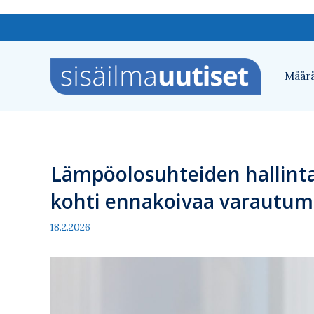
Siirry
sisältöön
Määrä
Lämpöolosuhteiden hallint
kohti ennakoivaa varautum
18.2.2026