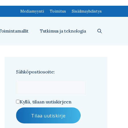
Mediamyynti
Toimitus
Sisäilmayhdistys
Toimintamallit
Tutkimus ja teknologia
Sähköpostiosoite:
Kyllä, tilaan uutiskirjeen