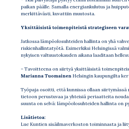
paikan päälle. Samalla energiankulutus ja huippu
merkittävästi, kuvattiin muutosta.
Yksittäisistä toimenpiteistä strategiseen var
Jatkossa lämpöolosuhteiden hallinta on yhä vahv
riskienhallintatyötä. Esimerkiksi Helsingissä val
nykyisen valtuustokauden aikana laaditaan helles
– Tavoitteena on siirtyä yksittäisistä toimenpite
Marianna Tuomainen
Helsingin kaupungilta kert
Työpaja osoitti, että kunnissa ollaan siirtymässä
tietoon perustuvaa ja yhteisiä periaatteita noud
suunta on selvä: lämpöolosuhteiden hallinta on py
Lisätietoa:
Lue Kuntien sisäilmaverkoston toiminnasta ja lii