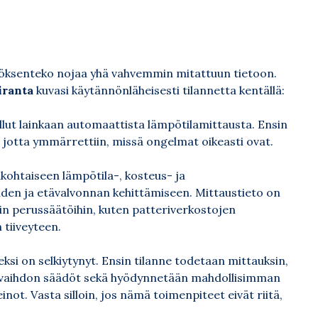
töksenteko nojaa yhä vahvemmin mitattuun tietoon.
iranta
kuvasi käytännönläheisesti tilannetta kentällä:
ollut lainkaan automaattista lämpötilamittausta. Ensin
, jotta ymmärrettiin, missä ongelmat oikeasti ovat.
akohtaiseen lämpötila-, kosteus- ja
iden ja etävalvonnan kehittämiseen. Mittaustieto on
usein perussäätöihin, kuten patteriverkostojen
 tiiveyteen.
i on selkiytynyt. Ensin tilanne todetaan mittauksin,
anvaihdon säädöt sekä hyödynnetään mahdollisimman
ot. Vasta silloin, jos nämä toimenpiteet eivät riitä,