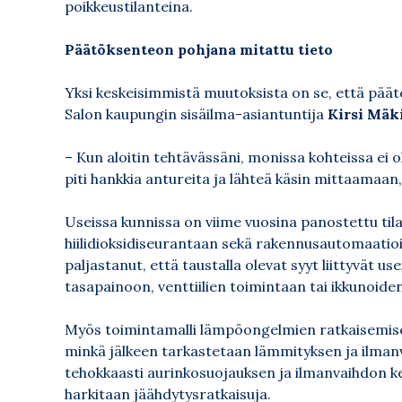
poikkeustilanteina.
Päätöksenteon pohjana mitattu tieto
Yksi keskeisimmistä muutoksista on se, että pää
Salon kaupungin sisäilma-asiantuntija
Kirsi Mäk
– Kun aloitin tehtävässäni, monissa kohteissa ei 
piti hankkia antureita ja lähteä käsin mittaamaan
Useissa kunnissa on viime vuosina panostettu til
hiilidioksidiseurantaan sekä rakennusautomaatio
paljastanut, että taustalla olevat syyt liittyvät 
tasapainoon, venttiilien toimintaan tai ikkunoiden
Myös toimintamalli lämpöongelmien ratkaisemiseks
minkä jälkeen tarkastetaan lämmityksen ja ilm
tehokkaasti aurinkosuojauksen ja ilmanvaihdon kein
harkitaan jäähdytysratkaisuja.