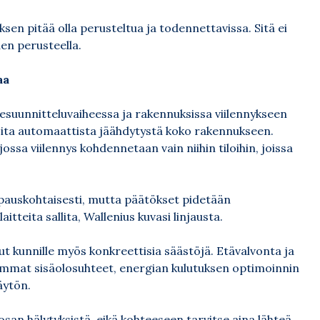
en pitää olla perusteltua ja todennettavissa. Sitä ei
en perusteella.
aa
suunnitteluvaiheessa ja rakennuksissa viilennykseen
oita automaattista jäähdytystä koko rakennukseen.
ossa viilennys kohdennetaan vain niihin tiloihin, joissa
apauskohtaisesti, mutta päätökset pidetään
laitteita sallita, Wallenius kuvasi linjausta.
t kunnille myös konkreettisia säästöjä. Etävalvonta ja
emmat sisäolosuhteet, energian kulutuksen optimoinnin
äytön.
san hälytyksistä, eikä kohteeseen tarvitse aina lähteä