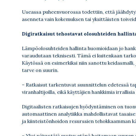
Useassa puheenvuorossa todettiin, että jäähdytyks
asenneta vain kokemuksen tai yksittäisten toiveid
Digiratkaisut tehostavat olosuhteiden hallint
Lämpöolosuhteiden hallinta huomioidaan jo hanke
varaudutaan teknisesti. Tämä ei kuitenkaan tark
Käytössä on esimerkiksi niin sanottu keidasmalli, j
tarve on suurin.
– Ratkaisut tarkentuvat suunnittelun edetessä t
viranhaltijoilla, eikä käyttäjien hankkimia irrallisia 
Digitaalisten ratkaisujen hyödyntäminen on tuonu
automaattinen analytiikka mahdollistavat tasais
ja kiinteistönhoidon resurssien tehokkaamman k
– Yksi päivystäjä pystyy etänä hoitamaan suuren o