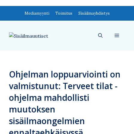
Siirry
Mediamyynti
Toimitus
Sisäilmayhdistys
sisältöön
Valikko
Ohjelman loppuarviointi on
valmistunut: Terveet tilat -
ohjelma mahdollisti
muutoksen
sisäilmaongelmien
ennaltaehkäisyssä