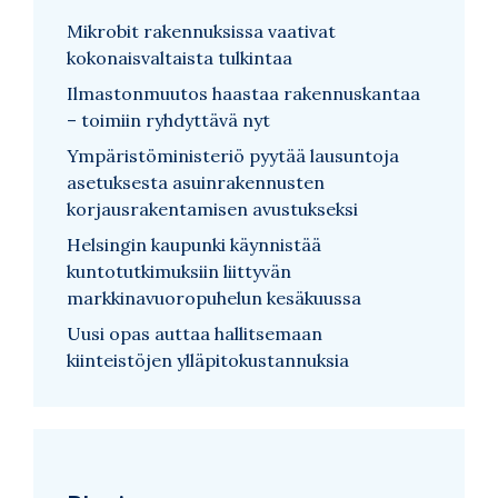
Mikrobit rakennuksissa vaativat
kokonaisvaltaista tulkintaa
Ilmastonmuutos haastaa rakennuskantaa
– toimiin ryhdyttävä nyt
Ympäristöministeriö pyytää lausuntoja
asetuksesta asuinrakennusten
korjausrakentamisen avustukseksi
Helsingin kaupunki käynnistää
kuntotutkimuksiin liittyvän
markkinavuoropuhelun kesäkuussa
Uusi opas auttaa hallitsemaan
kiinteistöjen ylläpitokustannuksia