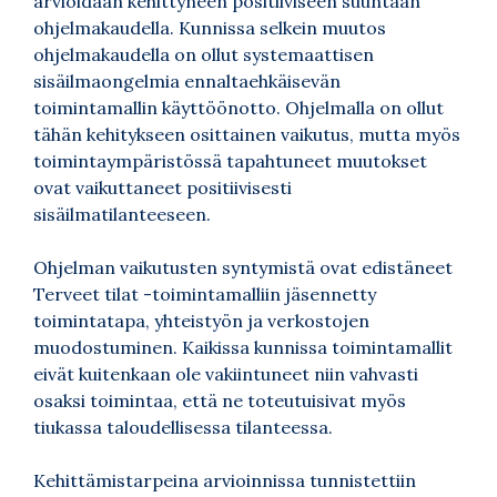
arvioidaan kehittyneen positiiviseen suuntaan
ohjelmakaudella. Kunnissa selkein muutos
ohjelmakaudella on ollut systemaattisen
sisäilmaongelmia ennaltaehkäisevän
toimintamallin käyttöönotto. Ohjelmalla on ollut
tähän kehitykseen osittainen vaikutus, mutta myös
toimintaympäristössä tapahtuneet muutokset
ovat vaikuttaneet positiivisesti
sisäilmatilanteeseen.
Ohjelman vaikutusten syntymistä ovat edistäneet
Terveet tilat -toimintamalliin jäsennetty
toimintatapa, yhteistyön ja verkostojen
muodostuminen. Kaikissa kunnissa toimintamallit
eivät kuitenkaan ole vakiintuneet niin vahvasti
osaksi toimintaa, että ne toteutuisivat myös
tiukassa taloudellisessa tilanteessa.
Kehittämistarpeina arvioinnissa tunnistettiin