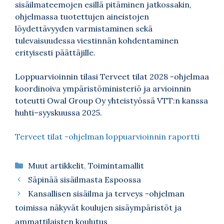
sisäilmateemojen esillä pitäminen jatkossakin,
ohjelmassa tuotettujen aineistojen
löydettävyyden varmistaminen sekä
tulevaisuudessa viestinnän kohdentaminen
erityisesti päättäjille.
Loppuarvioinnin tilasi Terveet tilat 2028 -ohjelmaa
koordinoiva ympäristöministeriö ja arvioinnin
toteutti Owal Group Oy yhteistyössä VTT:n kanssa
huhti–syyskuussa 2025.
Terveet tilat -ohjelman loppuarvioinnin raportti
Kategoriat
Muut artikkelit
,
Toimintamallit
Säpinää sisäilmasta Espoossa
Kansallisen sisäilma ja terveys -ohjelman
toimissa näkyvät koulujen sisäympäristöt ja
ammattilaisten koulutus