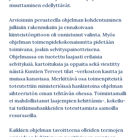
muuttaminen edellyttävät.
Arvioinnin perusteella ohjelman kohdentuminen
julkisiin rakennuksiin ja ennakoivaan
kiinteistönpitoon oli onnistunut valinta. Myös
ohjelman toimenpidekokonaisuutta pidetään
toimivana, joskin selvityspainotteisena.
Ohjelmassa on tuotettu laajasti erilaisia
selvityksiä, kartoituksia ja oppaita sekä viestitty
näistä Kuntien Terveet tilat -verkoston kautta ja
muissa kanavissa. Merkittävä osa toimenpiteistä
toteutettiin ministeriöissä hankintoina ohjelman
sihteeristön oman tehtävän ohessa. Toimintamalli
ei mahdollistanut laajempien kehittämis-, kokeilu-
tai tutkimushankkeiden toteuttamista samoilla
resursseilla.
Kaikkien ohjelman tavoitteena olleiden teemojen