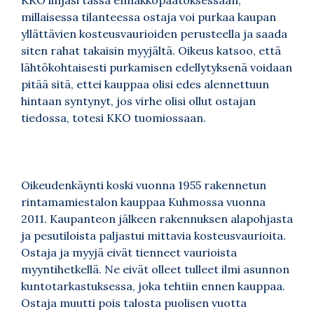
KKO linjasi tässä ennakkopäätöksessään,
millaisessa tilanteessa ostaja voi purkaa kaupan
yllättävien kosteusvaurioiden perusteella ja saada
siten rahat takaisin myyjältä. Oikeus katsoo, että
lähtökohtaisesti purkamisen edellytyksenä voidaan
pitää sitä, ettei kauppaa olisi edes alennettuun
hintaan syntynyt, jos virhe olisi ollut ostajan
tiedossa, totesi KKO tuomiossaan.
Oikeudenkäynti koski vuonna 1955 rakennetun
rintamamiestalon kauppaa Kuhmossa vuonna
2011. Kaupanteon jälkeen rakennuksen alapohjasta
ja pesutiloista paljastui mittavia kosteusvaurioita.
Ostaja ja myyjä eivät tienneet vaurioista
myyntihetkellä. Ne eivät olleet tulleet ilmi asunnon
kuntotarkastuksessa, joka tehtiin ennen kauppaa.
Ostaja muutti pois talosta puolisen vuotta