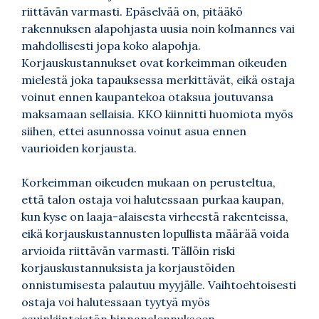
riittävän varmasti. Epäselvää on, pitääkö
rakennuksen alapohjasta uusia noin kolmannes vai
mahdollisesti jopa koko alapohja.
Korjauskustannukset ovat korkeimman oikeuden
mielestä joka tapauksessa merkittävät, eikä ostaja
voinut ennen kaupantekoa otaksua joutuvansa
maksamaan sellaisia. KKO kiinnitti huomiota myös
siihen, ettei asunnossa voinut asua ennen
vaurioiden korjausta.
Korkeimman oikeuden mukaan on perusteltua,
että talon ostaja voi halutessaan purkaa kaupan,
kun kyse on laaja-alaisesta virheestä rakenteissa,
eikä korjauskustannusten lopullista määrää voida
arvioida riittävän varmasti. Tällöin riski
korjauskustannuksista ja korjaustöiden
onnistumisesta palautuu myyjälle. Vaihtoehtoisesti
ostaja voi halutessaan tyytyä myös