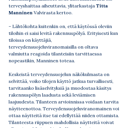
terveyshaittaa aiheuttavia, ylitarkastaja
Titta
Manninen
Valvirasta kertoo.
– Lähtökohta kuitenkin on, että käytössä oleviin
tiloihin ei saisi levitä rakennuspölyä. Erityisesti kun
tiloissa on käyttäjiä,
terveydensuojeluviranomaisilla on oltava
valmiutta reagoida tilanteisiin tarvittaessa
nopeastikin, Manninen toteaa.
Keskeistä terveydensuojelun näkökulmasta on
selvittää, voiko tilojen käyttö jatkua turvallisesti,
tarvitaanko lisäselvityksiä ja muodostaa käsitys
rakennuspölyn laadusta sekä leviämisen
laajuudesta. Tilanteen arvioinnissa voidaan tarvita
näytteenottoa. Terveydensuojeluviranomainen voi
ottaa näytteitä itse tai edellyttää niiden ottamista.
Tilanteesta riippuen mahdollisia näytteitä voivat