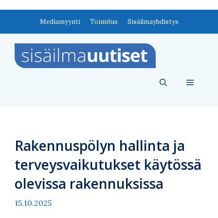
Siirry
Mediamyynti
Toimitus
Sisäilmayhdistys
sisältöön
Valikko
Rakennuspölyn hallinta ja
terveysvaikutukset käytössä
olevissa rakennuksissa
15.10.2025