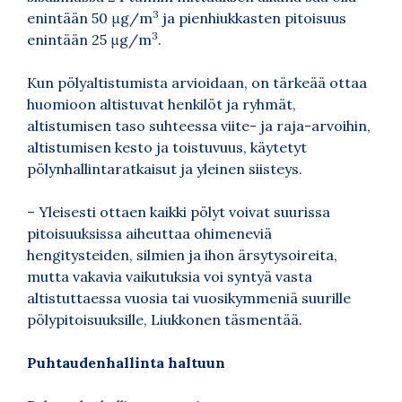
3
enintään 50 μg/m
ja pienhiukkasten pitoisuus
3
enintään 25 μg/m
.
Kun pölyaltistumista arvioidaan, on tärkeää ottaa
huomioon altistuvat henkilöt ja ryhmät,
altistumisen taso suhteessa viite- ja raja-arvoihin,
altistumisen kesto ja toistuvuus, käytetyt
pölynhallintaratkaisut ja yleinen siisteys.
– Yleisesti ottaen kaikki pölyt voivat suurissa
pitoisuuksissa aiheuttaa ohimeneviä
hengitysteiden, silmien ja ihon ärsytysoireita,
mutta vakavia vaikutuksia voi syntyä vasta
altistuttaessa vuosia tai vuosikymmeniä suurille
pölypitoisuuksille, Liukkonen täsmentää.
Puhtaudenhallinta haltuun