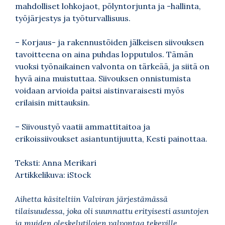
mahdolliset lohkojaot, pölyntorjunta ja -hallinta,
työjärjestys ja työturvallisuus.
– Korjaus- ja rakennustöiden jälkeisen siivouksen
tavoitteena on aina puhdas lopputulos. Tämän
vuoksi työnaikainen valvonta on tärkeää, ja siitä on
hyvä aina muistuttaa. Siivouksen onnistumista
voidaan arvioida paitsi aistinvaraisesti myös
erilaisin mittauksin.
– Siivoustyö vaatii ammattitaitoa ja
erikoissiivoukset asiantuntijuutta, Kesti painottaa.
Teksti: Anna Merikari
Artikkelikuva: iStock
Aihetta käsiteltiin Valviran järjestämässä
tilaisuudessa, joka oli suunnattu erityisesti asuntojen
ja muiden oleskelutilojen valvontaa tekeville