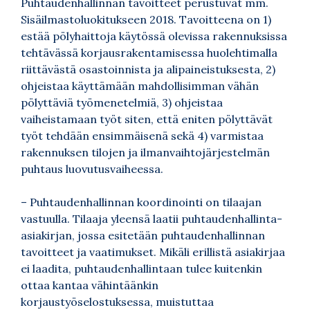
Puhtaudenhallinnan tavoitteet perustuvat mm.
Sisäilmastoluokitukseen 2018. Tavoitteena on 1)
estää pölyhaittoja käytössä olevissa rakennuksissa
tehtävässä korjausrakentamisessa huolehtimalla
riittävästä osastoinnista ja alipaineistuksesta, 2)
ohjeistaa käyttämään mahdollisimman vähän
pölyttäviä työmenetelmiä, 3) ohjeistaa
vaiheistamaan työt siten, että eniten pölyttävät
työt tehdään ensimmäisenä sekä 4) varmistaa
rakennuksen tilojen ja ilmanvaihtojärjestelmän
puhtaus luovutusvaiheessa.
– Puhtaudenhallinnan koordinointi on tilaajan
vastuulla. Tilaaja yleensä laatii puhtaudenhallinta-
asiakirjan, jossa esitetään puhtaudenhallinnan
tavoitteet ja vaatimukset. Mikäli erillistä asiakirjaa
ei laadita, puhtaudenhallintaan tulee kuitenkin
ottaa kantaa vähintäänkin
korjaustyöselostuksessa, muistuttaa