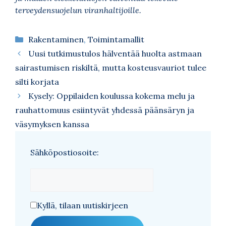
terveydensuojelun viranhaltijoille.
Kategoriat
Rakentaminen
,
Toimintamallit
Uusi tutkimustulos hälventää huolta astmaan
sairastumisen riskiltä, mutta kosteusvauriot tulee
silti korjata
Kysely: Oppilaiden koulussa kokema melu ja
rauhattomuus esiintyvät yhdessä päänsäryn ja
väsymyksen kanssa
Sähköpostiosoite:
Kyllä, tilaan uutiskirjeen