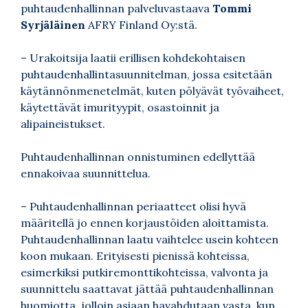
puhtaudenhallinnan palveluvastaava
Tommi
Syrjäläinen
AFRY Finland Oy:stä.
– Urakoitsija laatii erillisen kohdekohtaisen
puhtaudenhallintasuunnitelman, jossa esitetään
käytännönmenetelmät, kuten pölyävät työvaiheet,
käytettävät imurityypit, osastoinnit ja
alipaineistukset.
Puhtaudenhallinnan onnistuminen edellyttää
ennakoivaa suunnittelua.
– Puhtaudenhallinnan periaatteet olisi hyvä
määritellä jo ennen korjaustöiden aloittamista.
Puhtaudenhallinnan laatu vaihtelee usein kohteen
koon mukaan. Erityisesti pienissä kohteissa,
esimerkiksi putkiremonttikohteissa, valvonta ja
suunnittelu saattavat jättää puhtaudenhallinnan
huomiotta, jolloin asiaan havahdutaan vasta, kun