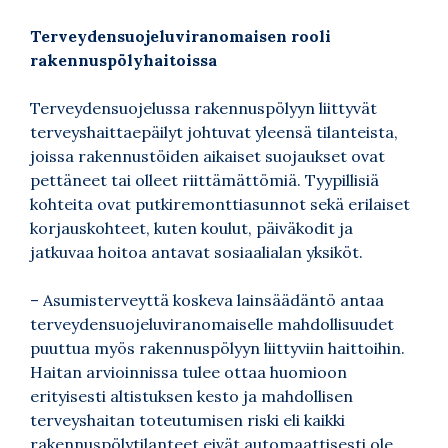
Terveydensuojeluviranomaisen rooli
rakennuspölyhaitoissa
Terveydensuojelussa rakennuspölyyn liittyvät
terveyshaittaepäilyt johtuvat yleensä tilanteista,
joissa rakennustöiden aikaiset suojaukset ovat
pettäneet tai olleet riittämättömiä. Tyypillisiä
kohteita ovat putkiremonttiasunnot sekä erilaiset
korjauskohteet, kuten koulut, päiväkodit ja
jatkuvaa hoitoa antavat sosiaalialan yksiköt.
– Asumisterveyttä koskeva lainsäädäntö antaa
terveydensuojeluviranomaiselle mahdollisuudet
puuttua myös rakennuspölyyn liittyviin haittoihin.
Haitan arvioinnissa tulee ottaa huomioon
erityisesti altistuksen kesto ja mahdollisen
terveyshaitan toteutumisen riski eli kaikki
rakennuspölytilanteet eivät automaattisesti ole