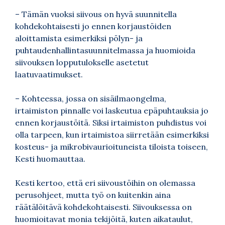
– Tämän vuoksi siivous on hyvä suunnitella
kohdekohtaisesti jo ennen korjaustöiden
aloittamista esimerkiksi pölyn- ja
puhtaudenhallintasuunnitelmassa ja huomioida
siivouksen lopputulokselle asetetut
laatuvaatimukset.
– Kohteessa, jossa on sisäilmaongelma,
irtaimiston pinnalle voi laskeutua epäpuhtauksia jo
ennen korjaustöitä. Siksi irtaimiston puhdistus voi
olla tarpeen, kun irtaimistoa siirretään esimerkiksi
kosteus- ja mikrobivaurioituneista tiloista toiseen,
Kesti huomauttaa.
Kesti kertoo, että eri siivoustöihin on olemassa
perusohjeet, mutta työ on kuitenkin aina
räätälöitävä kohdekohtaisesti. Siivouksessa on
huomioitavat monia tekijöitä, kuten aikataulut,