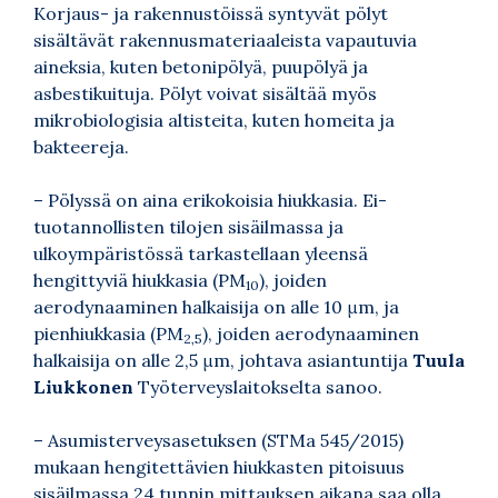
Korjaus- ja rakennustöissä syntyvät pölyt
sisältävät rakennusmateriaaleista vapautuvia
aineksia, kuten betonipölyä, puupölyä ja
asbestikuituja. Pölyt voivat sisältää myös
mikrobiologisia altisteita, kuten homeita ja
bakteereja.
– Pölyssä on aina erikokoisia hiukkasia. Ei-
tuotannollisten tilojen sisäilmassa ja
ulkoympäristössä tarkastellaan yleensä
hengittyviä hiukkasia (PM
), joiden
10
aerodynaaminen halkaisija on alle 10 μm, ja
pienhiukkasia (PM
), joiden aerodynaaminen
2,5
halkaisija on alle 2,5 μm, johtava asiantuntija
Tuula
Liukkonen
Työterveyslaitokselta sanoo.
– Asumisterveysasetuksen (STMa 545/2015)
mukaan hengitettävien hiukkasten pitoisuus
sisäilmassa 24 tunnin mittauksen aikana saa olla