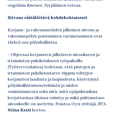
ongelmia ilmenee, Syrjäläinen toteaa.
Siivous räätälöitävä kohdekohtaisesti
Korjaus- ja rakennustöiden jälkeinen siivous ja
rakennuspölyn poistumisen varmistaminen ovat
tärkeä osa pölynhallintaa.
– Ohjeessa korjausten jälkeiseen siivoukseen ja
irtaimiston puhdistukseen työpaikoilla
(Työterveyslaitos) todetaan, että pintojen ja
irtaimiston puhdistustarve riippuu tehtyjen
korjausten laadusta ja laajuudesta, käytetyistä
pölynhallintamenetelmistä ja niiden
onnistumisesta sekä siitä, mitä epäpuhtauksia
korjattavissa tiloissa esiintyy ja mikä puhtaustaso
siivoukselle on asetettu, Poistoa Oy:n yrittäjä, RTA
Niina Kesti
kertoo.