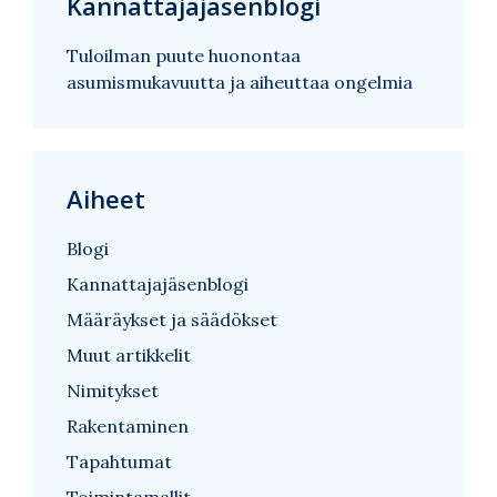
Kannattajajäsenblogi
Tuloilman puute huonontaa
asumismukavuutta ja aiheuttaa ongelmia
Aiheet
Blogi
Kannattajajäsenblogi
Määräykset ja säädökset
Muut artikkelit
Nimitykset
Rakentaminen
Tapahtumat