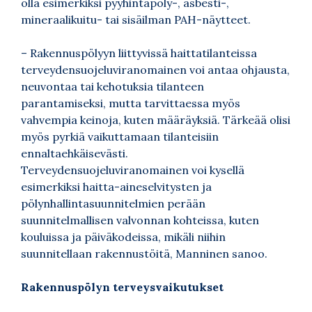
olla esimerkiksi pyyhintäpöly-, asbesti-,
mineraalikuitu- tai sisäilman PAH-näytteet.
– Rakennuspölyyn liittyvissä haittatilanteissa
terveydensuojeluviranomainen voi antaa ohjausta,
neuvontaa tai kehotuksia tilanteen
parantamiseksi, mutta tarvittaessa myös
vahvempia keinoja, kuten määräyksiä. Tärkeää olisi
myös pyrkiä vaikuttamaan tilanteisiin
ennaltaehkäisevästi.
Terveydensuojeluviranomainen voi kysellä
esimerkiksi haitta-aineselvitysten ja
pölynhallintasuunnitelmien perään
suunnitelmallisen valvonnan kohteissa, kuten
kouluissa ja päiväkodeissa, mikäli niihin
suunnitellaan rakennustöitä, Manninen sanoo.
Rakennuspölyn terveysvaikutukset