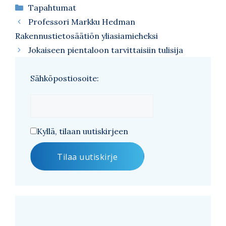
Kategoriat
Tapahtumat
Professori Markku Hedman
Rakennustietosäätiön yliasiamieheksi
Jokaiseen pientaloon tarvittaisiin tulisija
Sähköpostiosoite:
Kyllä, tilaan uutiskirjeen