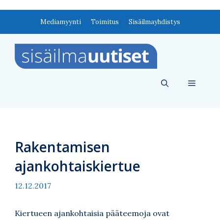
Siirry
Mediamyynti
Toimitus
Sisäilmayhdistys
sisältöön
Valikko
Rakentamisen
ajankohtaiskiertue
12.12.2017
Kiertueen ajankohtaisia pääteemoja ovat