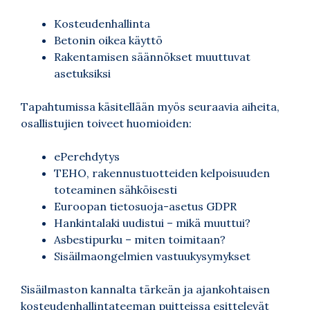
Kosteudenhallinta
Betonin oikea käyttö
Rakentamisen säännökset muuttuvat
asetuksiksi
Tapahtumissa käsitellään myös seuraavia aiheita,
osallistujien toiveet huomioiden:
ePerehdytys
TEHO, rakennustuotteiden kelpoisuuden
toteaminen sähköisesti
Euroopan tietosuoja-asetus GDPR
Hankintalaki uudistui – mikä muuttui?
Asbestipurku – miten toimitaan?
Sisäilmaongelmien vastuukysymykset
Sisäilmaston kannalta tärkeän ja ajankohtaisen
kosteudenhallintateeman puitteissa esittelevät