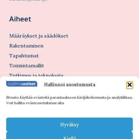
Aiheet
Määräykset ja säädökset
Rakentaminen
Tapahtumat
Toimintamallit
Tutkimus ja teknologia
Hallinnoi suostumusta
Tutustu myös
Sivusto käyttää evästeitä parantaakseen kävijäkokemusta ja analytiikkaa.
Voit hallita evästeasetuksiasi alta.
Kannattajajäsenblogi
Blogi
Hyväksy
Nimitykset
Kiellä