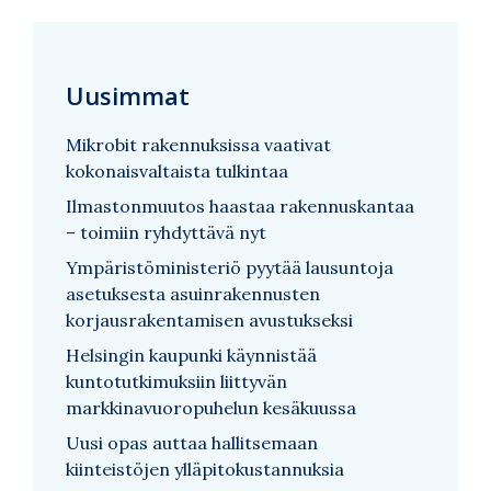
Uusimmat
Mikrobit rakennuksissa vaativat
kokonaisvaltaista tulkintaa
Ilmastonmuutos haastaa rakennuskantaa
– toimiin ryhdyttävä nyt
Ympäristöministeriö pyytää lausuntoja
asetuksesta asuinrakennusten
korjausrakentamisen avustukseksi
Helsingin kaupunki käynnistää
kuntotutkimuksiin liittyvän
markkinavuoropuhelun kesäkuussa
Uusi opas auttaa hallitsemaan
kiinteistöjen ylläpitokustannuksia