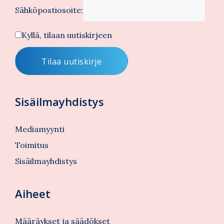
Sähköpostiosoite:
Kyllä, tilaan uutiskirjeen
Sisäilmayhdistys
Mediamyynti
Toimitus
Sisäilmayhdistys
Aiheet
Määräykset ja säädökset