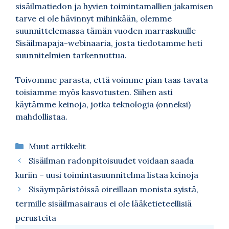
sisäilmatiedon ja hyvien toimintamallien jakamisen
tarve ei ole hävinnyt mihinkään, olemme
suunnittelemassa tämän vuoden marraskuulle
Sisäilmapaja-webinaaria, josta tiedotamme heti
suunnitelmien tarkennuttua.
Toivomme parasta, että voimme pian taas tavata
toisiamme myös kasvotusten. Siihen asti
käytämme keinoja, jotka teknologia (onneksi)
mahdollistaa.
Kategoriat
Muut artikkelit
Sisäilman radonpitoisuudet voidaan saada
kuriin – uusi toimintasuunnitelma listaa keinoja
Sisäympäristöissä oireillaan monista syistä,
termille sisäilmasairaus ei ole lääketieteellisiä
perusteita