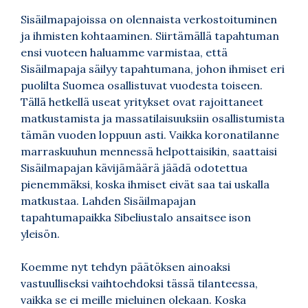
Sisäilmapajoissa
on olennaista verkostoituminen
ja ihmisten kohtaaminen. Siirtämällä tapahtuman
ensi vuoteen haluamme varmistaa, että
Sisäilmapaja säilyy tapahtumana, johon ihmiset eri
puolilta Suomea osallistuvat vuodesta toiseen.
Tällä hetkellä useat yritykset ovat rajoittaneet
matkustamista ja massatilaisuuksiin osallistumista
tämän vuoden loppuun asti. Vaikka koronatilanne
marraskuuhun mennessä helpottaisikin, saattaisi
Sisäilmapajan kävijämäärä jäädä odotettua
pienemmäksi, koska ihmiset eivät saa tai uskalla
matkustaa. Lahden Sisäilmapajan
tapahtumapaikka Sibeliustalo ansaitsee ison
yleisön.
Koemme nyt tehdyn päätöksen ainoaksi
vastuulliseksi vaihtoehdoksi tässä tilanteessa,
vaikka se ei meille mieluinen olekaan. Koska