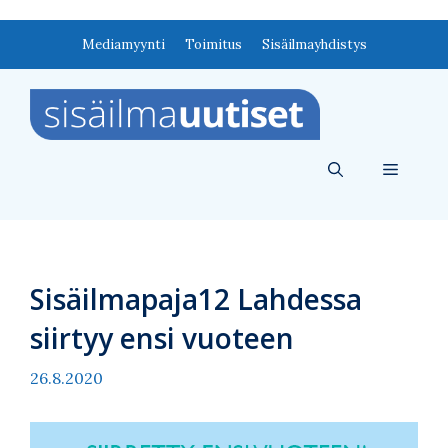
Siirry
Mediamyynti
Toimitus
Sisäilmayhdistys
sisältöön
Valikko
Sisäilmapaja12 Lahdessa
siirtyy ensi vuoteen
26.8.2020