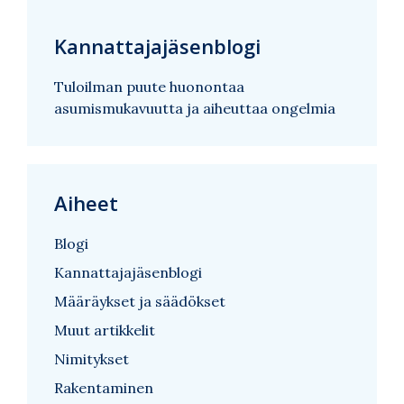
Kannattajajäsenblogi
Tuloilman puute huonontaa
asumismukavuutta ja aiheuttaa ongelmia
Aiheet
Blogi
Kannattajajäsenblogi
Määräykset ja säädökset
Muut artikkelit
Nimitykset
Rakentaminen