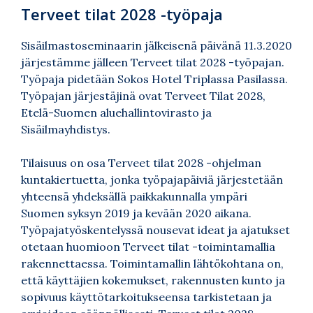
Terveet tilat 2028 -työpaja
Sisäilmastoseminaarin jälkeisenä päivänä 11.3.2020
järjestämme jälleen Terveet tilat 2028 -työpajan.
Työpaja pidetään Sokos Hotel Triplassa Pasilassa.
Työpajan järjestäjinä ovat Terveet Tilat 2028,
Etelä-Suomen aluehallintovirasto ja
Sisäilmayhdistys.
Tilaisuus on osa Terveet tilat 2028 -ohjelman
kuntakiertuetta, jonka työpajapäiviä järjestetään
yhteensä yhdeksällä paikkakunnalla ympäri
Suomen syksyn 2019 ja kevään 2020 aikana.
Työpajatyöskentelyssä nousevat ideat ja ajatukset
otetaan huomioon Terveet tilat -toimintamallia
rakennettaessa. Toimintamallin lähtökohtana on,
että käyttäjien kokemukset, rakennusten kunto ja
sopivuus käyttötarkoitukseensa tarkistetaan ja