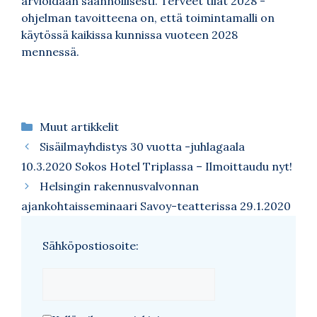
arvioidaan säännöllisesti. Terveet tilat 2028 -
ohjelman tavoitteena on, että toimintamalli on
käytössä kaikissa kunnissa vuoteen 2028
mennessä.
Kategoriat
Muut artikkelit
Sisäilmayhdistys 30 vuotta -juhlagaala
10.3.2020 Sokos Hotel Triplassa – Ilmoittaudu nyt!
Helsingin rakennusvalvonnan
ajankohtaisseminaari Savoy-teatterissa 29.1.2020
Sähköpostiosoite: