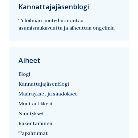
Kannattajajäsenblogi
Tuloilman puute huonontaa
asumismukavuutta ja aiheuttaa ongelmia
Aiheet
Blogi
Kannattajajäsenblogi
Määräykset ja säädökset
Muut artikkelit
Nimitykset
Rakentaminen
Tapahtumat