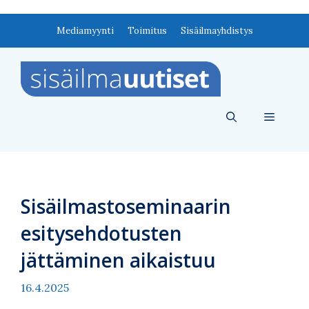
Siirry
Mediamyynti
Toimitus
Sisäilmayhdistys
sisältöön
Valikko
Sisäilmastoseminaarin
esitysehdotusten
jättäminen aikaistuu
16.4.2025