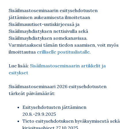
Sisäilmastoseminaarin esitysehdotusten
jättämisen aukeamisesta ilmoitetaan
Sisäilmauutiset-uutiskirjeessä ja
Sisäilmayhdistyksen nettisivulla sekä
Sisäilmayhdistyksen somekanavissa.
Varmistaaksesi tämän tiedon saamisen, voit myös
ilmoittautua
erilliselle postituslistalle
.
Lue lisää:
Sisäilmastoseminaarin artikkelit ja
esitykset
Sisäilmastoseminaari 2026 esitysehdotusten
tärkeät päivämäärät:
Esitysehdotusten jättäminen
20.8.-29.9.2025
Tieto esitysehdotuksen hyväksymisestä sekä
kirjoitusohjeet 27.10.2025