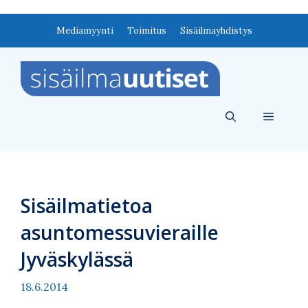
Siirry
Mediamyynti
Toimitus
Sisäilmayhdistys
sisältöön
Valikko
Sisäilmatietoa
asuntomessuvieraille
Jyväskylässä
18.6.2014