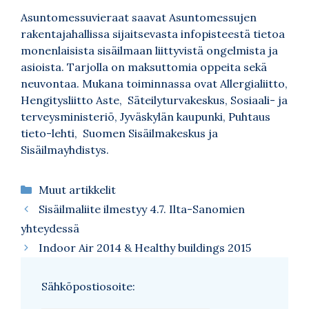
Asuntomessuvieraat saavat Asuntomessujen
rakentajahallissa sijaitsevasta infopisteestä tietoa
monenlaisista sisäilmaan liittyvistä ongelmista ja
asioista. Tarjolla on maksuttomia oppeita sekä
neuvontaa. Mukana toiminnassa ovat Allergialiitto,
Hengitysliitto Aste, Säteilyturvakeskus, Sosiaali- ja
terveysministeriö, Jyväskylän kaupunki, Puhtaus
tieto-lehti, Suomen Sisäilmakeskus ja
Sisäilmayhdistys.
Kategoriat
Muut artikkelit
Sisäilmaliite ilmestyy 4.7. Ilta-Sanomien
yhteydessä
Indoor Air 2014 & Healthy buildings 2015
Sähköpostiosoite: