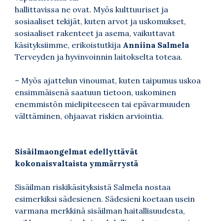
hallittavissa ne ovat. Myös kulttuuriset ja
sosiaaliset tekijät, kuten arvot ja uskomukset,
sosiaaliset rakenteet ja asema, vaikuttavat
käsityksiimme, erikoistutkija
Anniina Salmela
Terveyden ja hyvinvoinnin laitokselta toteaa.
– Myös ajattelun vinoumat, kuten taipumus uskoa
ensimmäisenä saatuun tietoon, uskominen
enemmistön mielipiteeseen tai epävarmuuden
välttäminen, ohjaavat riskien arviointia.
Sisäilmaongelmat edellyttävät
kokonaisvaltaista ymmärrystä
Sisäilman riskikäsityksistä Salmela nostaa
esimerkiksi sädesienen. Sädesieni koetaan usein
varmana merkkinä sisäilman haitallisuudesta,