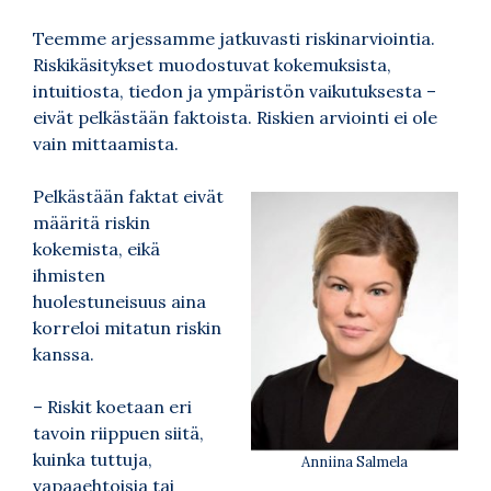
Teemme arjessamme jatkuvasti riskinarviointia.
Riskikäsitykset muodostuvat kokemuksista,
intuitiosta, tiedon ja ympäristön vaikutuksesta –
eivät pelkästään faktoista. Riskien arviointi ei ole
vain mittaamista.
Pelkästään faktat eivät
määritä riskin
kokemista, eikä
ihmisten
huolestuneisuus aina
korreloi mitatun riskin
kanssa.
– Riskit koetaan eri
tavoin riippuen siitä,
kuinka tuttuja,
Anniina Salmela
vapaaehtoisia tai