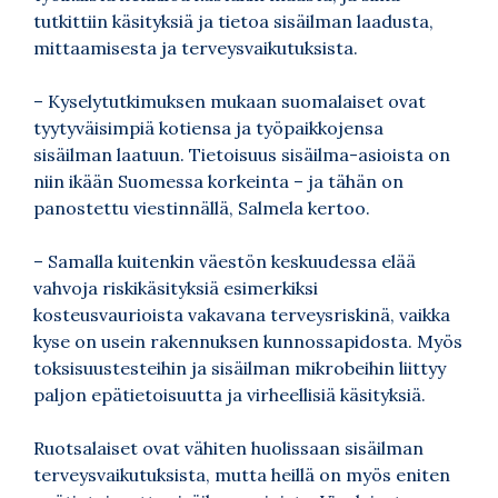
tutkittiin käsityksiä ja tietoa sisäilman laadusta,
mittaamisesta ja terveysvaikutuksista.
– Kyselytutkimuksen mukaan suomalaiset ovat
tyytyväisimpiä kotiensa ja työpaikkojensa
sisäilman laatuun. Tietoisuus sisäilma-asioista on
niin ikään Suomessa korkeinta – ja tähän on
panostettu viestinnällä, Salmela kertoo.
– Samalla kuitenkin väestön keskuudessa elää
vahvoja riskikäsityksiä esimerkiksi
kosteusvaurioista vakavana terveysriskinä, vaikka
kyse on usein rakennuksen kunnossapidosta. Myös
toksisuustesteihin ja sisäilman mikrobeihin liittyy
paljon epätietoisuutta ja virheellisiä käsityksiä.
Ruotsalaiset ovat vähiten huolissaan sisäilman
terveysvaikutuksista, mutta heillä on myös eniten