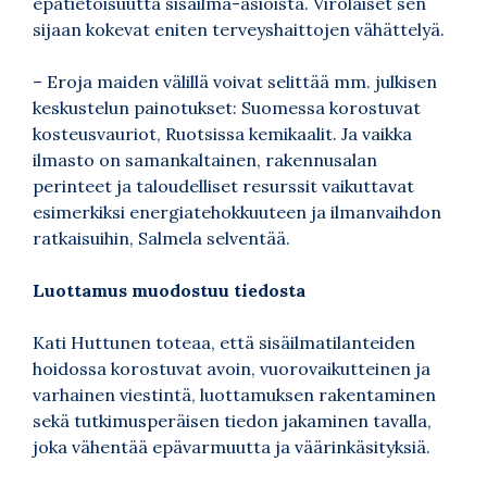
epätietoisuutta sisäilma-asioista. Virolaiset sen
sijaan kokevat eniten terveyshaittojen vähättelyä.
– Eroja maiden välillä voivat selittää mm. julkisen
keskustelun painotukset: Suomessa korostuvat
kosteusvauriot, Ruotsissa kemikaalit. Ja vaikka
ilmasto on samankaltainen, rakennusalan
perinteet ja taloudelliset resurssit vaikuttavat
esimerkiksi energiatehokkuuteen ja ilmanvaihdon
ratkaisuihin, Salmela selventää.
Luottamus muodostuu tiedosta
Kati Huttunen toteaa, että sisäilmatilanteiden
hoidossa korostuvat avoin, vuorovaikutteinen ja
varhainen viestintä, luottamuksen rakentaminen
sekä tutkimusperäisen tiedon jakaminen tavalla,
joka vähentää epävarmuutta ja väärinkäsityksiä.