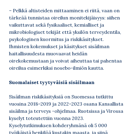
– Pelkkä altisteiden mittaaminen ei riitä, vaan on
tärkeää tunnistaa oireilun monitekijäisyys: siihen
vaikuttavat sekä fysikaaliset, kemialliset ja
mikrobiologiset tekijät että yksilön terveydentila,
psykologinen kuormitus ja riskikäsitykset.
Ihmisten kokemukset ja käsitykset sisäilman
haitallisuudesta muovaavat heidän
oirekokemustaan ja voivat aiheuttaa tai pahentaa
oireilua esimerkiksi nosebo-ilmiön kautta.
Suomalaiset tyytyväisiä sisäilmaan
Sisäilman riskikäsityksiä on Suomessa tutkittu
vuosina 2018–2019 ja 2022–2023 osana Kansallista
sisäilma ja terveys -ohjelmaa. Ruotsissa ja Virossa
kyselyt toteutettiin vuonna 2023.
Kyselytutkimuksen kohderyhmänä oli 5 000
työikäistä henkilöä kustakin maasta, ja siinä