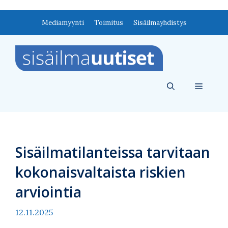
Siirry
Mediamyynti
Toimitus
Sisäilmayhdistys
sisältöön
Valikko
Sisäilmatilanteissa tarvitaan
kokonaisvaltaista riskien
arviointia
12.11.2025