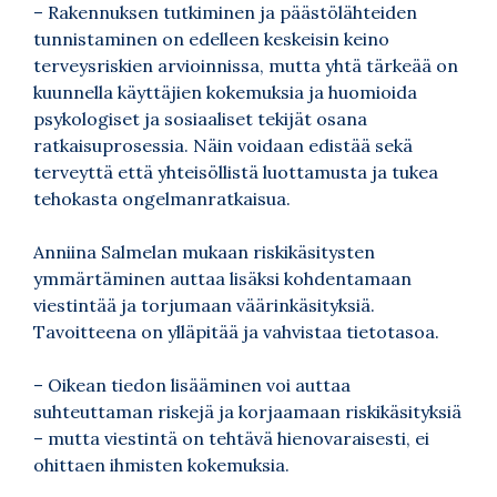
– Rakennuksen tutkiminen ja päästölähteiden
tunnistaminen on edelleen keskeisin keino
terveysriskien arvioinnissa, mutta yhtä tärkeää on
kuunnella käyttäjien kokemuksia ja huomioida
psykologiset ja sosiaaliset tekijät osana
ratkaisuprosessia. Näin voidaan edistää sekä
terveyttä että yhteisöllistä luottamusta ja tukea
tehokasta ongelmanratkaisua.
Anniina Salmelan mukaan riskikäsitysten
ymmärtäminen auttaa lisäksi kohdentamaan
viestintää ja torjumaan väärinkäsityksiä.
Tavoitteena on ylläpitää ja vahvistaa tietotasoa.
– Oikean tiedon lisääminen voi auttaa
suhteuttaman riskejä ja korjaamaan riskikäsityksiä
– mutta viestintä on tehtävä hienovaraisesti, ei
ohittaen ihmisten kokemuksia.