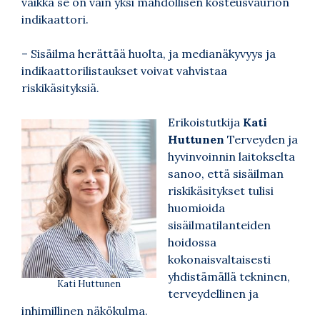
vaikka se on vain yksi mahdollisen kosteusvaurion
indikaattori.
– Sisäilma herättää huolta, ja medianäkyvyys ja
indikaattorilistaukset voivat vahvistaa
riskikäsityksiä.
Erikoistutkija
Kati
Huttunen
Terveyden ja
hyvinvoinnin laitokselta
sanoo, että sisäilman
riskikäsitykset tulisi
huomioida
sisäilmatilanteiden
hoidossa
kokonaisvaltaisesti
yhdistämällä tekninen,
Kati Huttunen
terveydellinen ja
inhimillinen näkökulma.