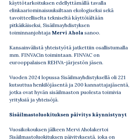
käyttötarkoituksen edellyttämällä tavalla
elinkaariominaisuuksiltaan ekologiseksi sekä
tavoitteelliselta tekniseltä käyttöiältään
pitkäikäiseksi, Sisäilmayhdistyksen
toiminnanjohtaja
Mervi Ahola
sanoo.
Kansainvälistä yhteistyötä jatkettiin osallistumalla
mm. FINVACin toimintaan. FINVAC on
eurooppalaisen REHVA-järjestön jäsen.
Vuoden 2024 lopussa Sisäilmayhdistyksellä oli 221
kutsuttua henkilöjäsentä ja 200 kannattajajäsentä,
jotka ovat hyvän sisäilmaston puolesta toimivia
yrityksiä ja yhteisöjä.
Sisäilmastoluokituksen päivitys käynnistynyt
Vuosikokouksen jälkeen Mervi Aholakertoi
Sisäilmastoluokituksen päivityksestä, joka on