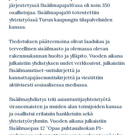
järjestetyssä Sisäilmapaja16:ssa oli noin 350
osallistujaa. Sisäilmapaja16 toteutettiin
yhteistyössä Turun kaupungin tilapalveluiden
kanssa.
Tiedotuksen pääteemoina olivat laadukas ja
terveellinen sisäilmasto ja olemassa olevan
rakennuskannan huolto ja ylläpito. Vuoden aikana
julkaistiin yhdistyksen uudet verkkosivut, julkaistiin
Sisäilmauutiset-uutiskirjettä ja
kannattajajäsenuutiskirjettä ja viestittiin
aktiivisesti sosiaalisessa mediassa.
Sisäilmayhdistys teki asiantuntijayhteistyötä
viranomaisten ja muiden alan toimijoiden kanssa
ja osallistui erilaisiin hankkeisiin sekä
yhteistyöryhmiin. Vuoden aikana julkaistiin
Sisäilmaopas 12 ”Opas puhtausluokan P1-