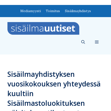
Siirry
Mediamyynti
Toimitus
Sisäilmayhdistys
sisältöön
Valikko
Sisäilmayhdistyksen
vuosikokouksen yhteydessä
kuultiin
Sisäilmastoluokituksen