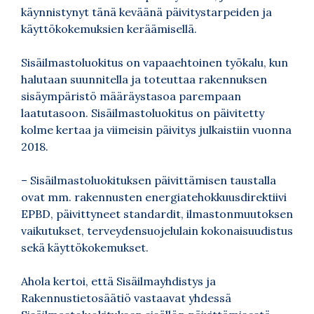
käynnistynyt tänä keväänä päivitystarpeiden ja
käyttökokemuksien keräämisellä.
Sisäilmastoluokitus on vapaaehtoinen työkalu, kun
halutaan suunnitella ja toteuttaa rakennuksen
sisäympäristö määräystasoa parempaan
laatutasoon. Sisäilmastoluokitus on päivitetty
kolme kertaa ja viimeisin päivitys julkaistiin vuonna
2018.
– Sisäilmastoluokituksen päivittämisen taustalla
ovat mm. rakennusten energiatehokkuusdirektiivi
EPBD, päivittyneet standardit, ilmastonmuutoksen
vaikutukset, terveydensuojelulain kokonaisuudistus
sekä käyttökokemukset.
Ahola kertoi, että Sisäilmayhdistys ja
Rakennustietosäätiö vastaavat yhdessä