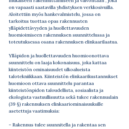
mukaiseen rakennuttamiseen ja valvontaan”, joka
on vapaasti saatavilla
yhdistyksen verkkosivuilla
.
Aloitettiin myös hankevalmistelu, jossa on
tarkoitus tuottaa opas rakennusten
ylläpidettävyyden ja huollettavuuden
huomioimiseen rakennuksen suunnittelussa ja
toteutuksessa osana rakennuksen elinkaarilaatua.
Ylläpidon ja huollettavuuden huomioonottava
suunnittelu on laaja kokonaisuus, joka kattaa
kiinteistön ominaisuudet ulkoalueista
talotekniikkaan. Kiinteistön elinkaarikustannukset
huomioon ottava suunnittelu parantaa
kiinteistönpidon taloudellista, sosiaalista ja
ekologista vastuullisuutta sekä tukee rakennuslain
(39 §) rakennuksen elinkaariominaisuuksille
asetettuja vaatimuksia:
– Rakennus tulee suunnitella ja rakentaa sen