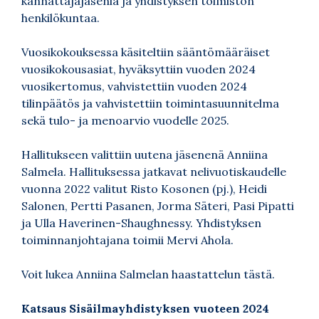
kannattajajäseniä ja yhdistyksen toimiston
henkilökuntaa.
Vuosikokouksessa käsiteltiin sääntömääräiset
vuosikokousasiat, hyväksyttiin vuoden 2024
vuosikertomus, vahvistettiin vuoden 2024
tilinpäätös ja vahvistettiin toimintasuunnitelma
sekä tulo- ja menoarvio vuodelle 2025.
Hallitukseen valittiin uutena jäsenenä Anniina
Salmela. Hallituksessa jatkavat nelivuotiskaudelle
vuonna 2022 valitut Risto Kosonen (pj.), Heidi
Salonen, Pertti Pasanen, Jorma Säteri, Pasi Pipatti
ja Ulla Haverinen-Shaughnessy. Yhdistyksen
toiminnanjohtajana toimii Mervi Ahola.
Voit lukea Anniina Salmelan haastattelun tästä.
Katsaus Sisäilmayhdistyksen vuoteen 2024