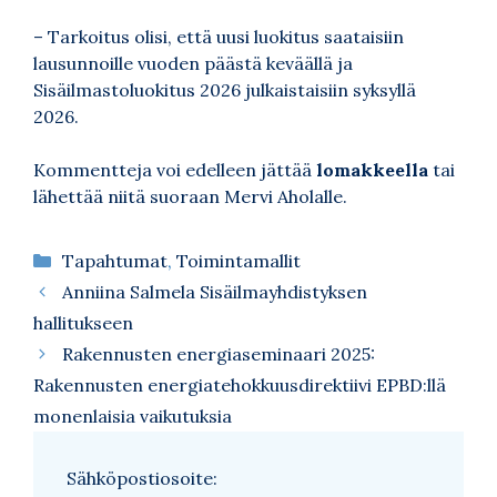
– Tarkoitus olisi, että uusi luokitus saataisiin
lausunnoille vuoden päästä keväällä ja
Sisäilmastoluokitus 2026 julkaistaisiin syksyllä
2026.
Kommentteja voi edelleen jättää
lomakkeella
tai
lähettää niitä suoraan Mervi Aholalle.
Kategoriat
Tapahtumat
,
Toimintamallit
Anniina Salmela Sisäilmayhdistyksen
hallitukseen
Rakennusten energiaseminaari 2025:
Rakennusten energiatehokkuusdirektiivi EPBD:llä
monenlaisia vaikutuksia
Sähköpostiosoite: