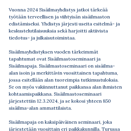
Vuonna 2024 Sisäilmayhdistys jatkoi tärkeää
työtään terveellisen ja viihtyisän sisäilmaston
edistämiseksi. Yhdistys järjesti useita esitelmä- ja
keskustelutilaisuuksia sekä harjoitti aktiivista
tiedotus- ja julkaisutoimintaa.
Sisäilmayhdistyksen vuoden tärkeimmät
tapahtumat ovat Sisäilmastoseminaari ja
Sisäilmapaja. Sisäilmastoseminaari on sisäilma-
alan isoin ja merkittävin vuosittainen tapahtuma,
jossa esitellään alan tuoreimpia tutkimustuloksia.
Se on myös vakiinnuttanut paikkansa alan ihmisten
kohtaamispaikkana. Sisäilmastoseminaari
järjestettiin 12.3.2024, ja se kokosi yhteen 850
sisäilma-alan ammattilaista.
Sisäilmapaja on kaksipäiväinen seminaari, joka
järjestetään vuosittain eri paikkakunnilla. Turussa