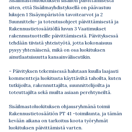
Sisäilmastoluokituksen sisällön päivittämisestä
siten, että Sisäilmayhdistyksellä on päävastuu
lukujen 1 Sisäympäristön tavoitearvot ja 2
Suunnittelu- ja toteutusohjeet päivittämisestä ja
Rakennustietosäätiöllä luvun 3 Vaatimukset
rakennustuotteille päivittämisestä. Päivityksessä
tehdään tiivistä yhteistyötä, jotta kokonaisuus
pysyy yhtenäisenä, mikä on osa luokituksen
ainutlaatuisuutta kansainvälisestikin.
– Päivityksen tekemisessä halutaan kuulla laajasti
kommentteja luokitusta käyttäviltä tahoilta, kuten
tutkijoilta, rakennuttajilta, suunnittelijoilta ja
toteuttajilta sekä muilta asiaan perehtyneiltä.
Sisäilmastoluokituksen ohjausryhmänä toimii
Rakennustietosäätiön PT 41 -toimikunta, ja tämän
kevään aikana on tarkoitus koota työryhmät
luokituksen päivittämistä varten.