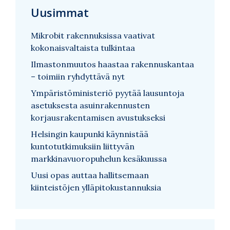
Uusimmat
Mikrobit rakennuksissa vaativat
kokonaisvaltaista tulkintaa
Ilmastonmuutos haastaa rakennuskantaa
– toimiin ryhdyttävä nyt
Ympäristöministeriö pyytää lausuntoja
asetuksesta asuinrakennusten
korjausrakentamisen avustukseksi
Helsingin kaupunki käynnistää
kuntotutkimuksiin liittyvän
markkinavuoropuhelun kesäkuussa
Uusi opas auttaa hallitsemaan
kiinteistöjen ylläpitokustannuksia