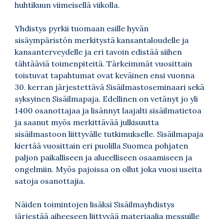
huhtikuun viimeisellä viikolla.
Yhdistys pyrkii tuomaan esille hyvän
sisäympäristön merkitystä kansantaloudelle ja
kansanterveydelle ja eri tavoin edistää siihen
tähtääviä toimenpiteitä. Tärkeimmät vuosittain
toistuvat tapahtumat ovat keväinen ensi vuonna
30. kerran järjestettävä Sisäilmastoseminaari sekä
syksyinen Sisäilmapaja. Edellinen on vetänyt jo yli
1400 osanottajaa ja lisännyt laajalti sisäilmatietoa
ja saanut myös merkittävää julkisuutta
sisäilmastoon liittyvälle tutkimukselle. Sisäilmapaja
kiertää vuosittain eri puolilla Suomea pohjaten
paljon paikalliseen ja alueelliseen osaamiseen ja
ongelmiin. Myös pajoissa on ollut joka vuosi useita
satoja osanottajia.
Näiden toimintojen lisäksi Sisäilmayhdistys
järjestää aiheeseen liittyvää materiaalia messuille