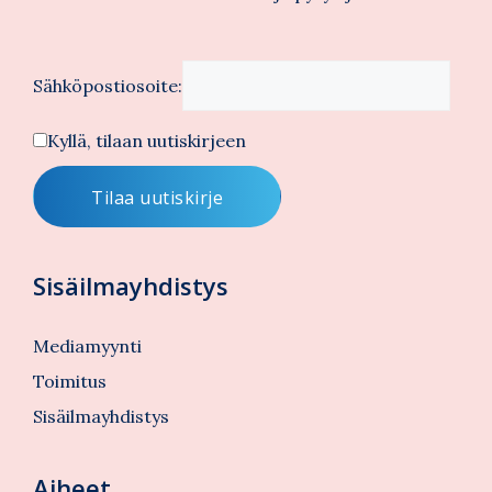
Sähköpostiosoite:
Kyllä, tilaan uutiskirjeen
Sisäilmayhdistys
Mediamyynti
Toimitus
Sisäilmayhdistys
Aiheet