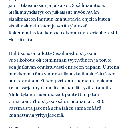
ja eri tilaisuuksiin ja julkaisee Sisäilmauutisia.
Sisäilmayhdistys on julkaissut myös hyvän
sisäilmaston laatuun kannustavia ohjeita kuten
sisäilmaluokituksen ja vetää yhdessä
Rakennustiedon kanssa rakennusmateriaalien M 1
-luokitusta.
Huhtikuussa pidetty Sisäilmayhdistyksen
vuosikokous oli toimintaan tyytyväinen ja toivoi
sen jatkuvan onnistuvasti entiseen tapaan. Uutena
hankkeena tänä vuonna alkaa sisäilmaluokituksen
uudistaminen. Siihen pyritään saamaan mukaan
resursseja myös muilta asiaan liittyviltä tahoilta.
Yhdistyksen jäsenmaksut päätettiin pitää
ennallaan. Yhdistyksessä on hieman alle 200
varsinaista jäsentä sekä lähes sama määrä
kannattavia yritysjäseniä.