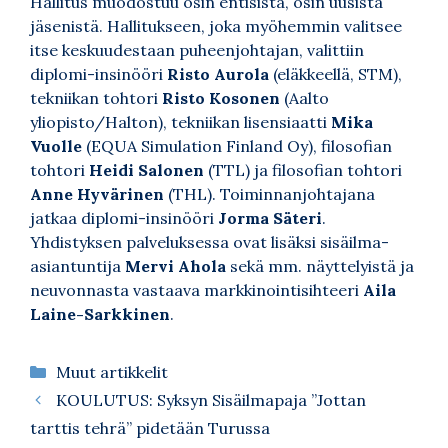
Hallitus muodostuu osin entisistä, osin uusista
jäsenistä. Hallitukseen, joka myöhemmin valitsee
itse keskuudestaan puheenjohtajan, valittiin
diplomi-insinööri
Risto Aurola
(eläkkeellä, STM),
tekniikan tohtori
Risto Kosonen
(Aalto
yliopisto/Halton), tekniikan lisensiaatti
Mika
Vuolle
(EQUA Simulation Finland Oy), filosofian
tohtori
Heidi Salonen
(TTL) ja filosofian tohtori
Anne Hyvärinen
(THL). Toiminnanjohtajana
jatkaa diplomi-insinööri
Jorma Säteri
.
Yhdistyksen palveluksessa ovat lisäksi sisäilma-
asiantuntija
Mervi Ahola
sekä mm. näyttelyistä ja
neuvonnasta vastaava markkinointisihteeri
Aila
Laine-Sarkkinen
.
Kategoriat
Muut artikkelit
KOULUTUS: Syksyn Sisäilmapaja ”Jottan
tarttis tehrä” pidetään Turussa