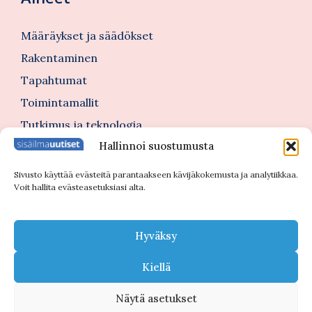
Määräykset ja säädökset
Rakentaminen
Tapahtumat
Toimintamallit
Tutkimus ja teknologia
Hallinnoi suostumusta
Tutustu myös
Sivusto käyttää evästeitä parantaakseen kävijäkokemusta ja analytiikkaa.
Voit hallita evästeasetuksiasi alta.
Kannattajajäsenblogi
Blogi
Hyväksy
Nimitykset
Kiellä
Näytä asetukset
© 2026 Sisäilmauutiset |
Tietosuojaseloste