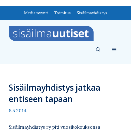
Siirry
Mediamyynti
Toimitus
Sisäilmayhdistys
sisältöön
Valikko
Sisäilmayhdistys jatkaa
entiseen tapaan
8.5.2014
Sisäilmayhdistys ry piti vuosikokouksensa