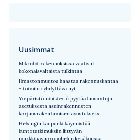
Uusimmat
Mikrobit rakennuksissa vaativat
kokonaisvaltaista tulkintaa
Ilmastonmuutos haastaa rakennuskantaa
– toimiin ryhdyttävä nyt
Ympäristöministeriö pyytää lausuntoja
asetuksesta asuinrakennusten
korjausrakentamisen avustukseksi
Helsingin kaupunki käynnistää
kuntotutkimuksiin liittyvän
markkinavuoropuhelun kesäkuussa