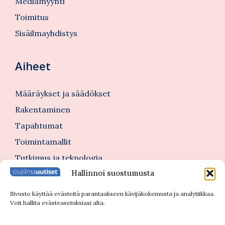
Mediamyynti
Toimitus
Sisäilmayhdistys
Aiheet
Määräykset ja säädökset
Rakentaminen
Tapahtumat
Toimintamallit
Tutkimus ja teknologia
Hallinnoi suostumusta
Tutustu myös
Sivusto käyttää evästeitä parantaakseen kävijäkokemusta ja analytiikkaa.
Voit hallita evästeasetuksiasi alta.
Kannattajajäsenblogi