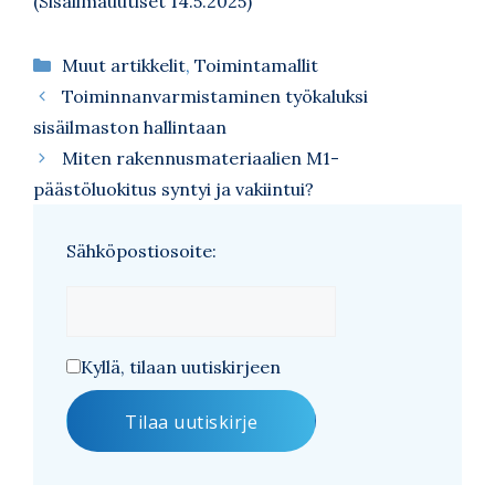
(Sisäilmauutiset 14.5.2025)
Kategoriat
Muut artikkelit
,
Toimintamallit
Toiminnanvarmistaminen työkaluksi
sisäilmaston hallintaan
Miten rakennusmateriaalien M1-
päästöluokitus syntyi ja vakiintui?
Sähköpostiosoite:
Kyllä, tilaan uutiskirjeen