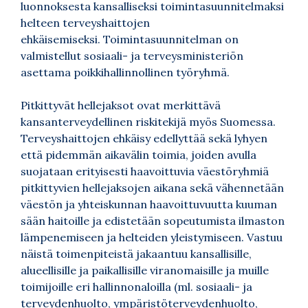
luonnoksesta kansalliseksi toimintasuunnitelmaksi
helteen terveyshaittojen
ehkäisemiseksi. Toimintasuunnitelman on
valmistellut sosiaali- ja terveysministeriön
asettama poikkihallinnollinen työryhmä.
Pitkittyvät hellejaksot ovat merkittävä
kansanterveydellinen riskitekijä myös Suomessa.
Terveyshaittojen ehkäisy edellyttää sekä lyhyen
että pidemmän aikavälin toimia, joiden avulla
suojataan erityisesti haavoittuvia väestöryhmiä
pitkittyvien hellejaksojen aikana sekä vähennetään
väestön ja yhteiskunnan haavoittuvuutta kuuman
sään haitoille ja edistetään sopeutumista ilmaston
lämpenemiseen ja helteiden yleistymiseen. Vastuu
näistä toimenpiteistä jakaantuu kansallisille,
alueellisille ja paikallisille viranomaisille ja muille
toimijoille eri hallinnonaloilla (ml. sosiaali- ja
terveydenhuolto, ympäristöterveydenhuolto,