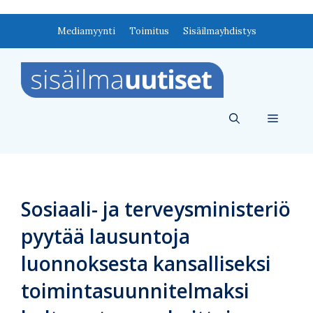
Siirry
Mediamyynti
Toimitus
Sisäilmayhdistys
sisältöön
Valikko
Sosiaali- ja terveysministeriö
pyytää lausuntoja
luonnoksesta kansalliseksi
toimintasuunnitelmaksi