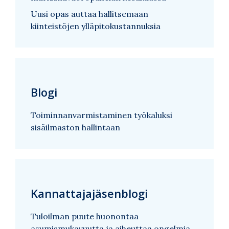
Uusi opas auttaa hallitsemaan
kiinteistöjen ylläpitokustannuksia
Blogi
Toiminnanvarmistaminen työkaluksi
sisäilmaston hallintaan
Kannattajajäsenblogi
Tuloilman puute huonontaa
asumismukavuutta ja aiheuttaa ongelmia