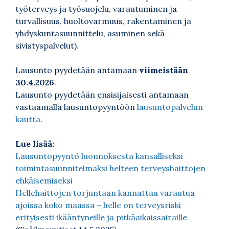
työterveys ja työsuojelu, varautuminen ja
turvallisuus, huoltovarmuus, rakentaminen ja
yhdyskuntasuunnittelu, asuminen sekä
sivistyspalvelut).
Lausunto pyydetään antamaan
viimeistään
30.4.2026
.
Lausunto pyydetään ensisijaisesti antamaan
vastaamalla lausuntopyyntöön
lausuntopalvelun
kautta
.
Lue lisää:
Lausuntopyyntö luonnoksesta kansalliseksi
toimintasuunnitelmaksi helteen terveyshaittojen
ehkäisemiseksi
Hellehaittojen torjuntaan kannattaa varautua
ajoissa koko maassa – helle on terveysriski
erityisesti ikääntyneille ja pitkäaikaissairaille