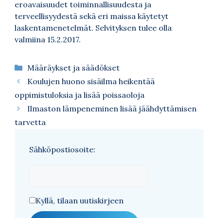
eroavaisuudet toiminnallisuudesta ja
terveellisyydestä sekä eri maissa käytetyt
laskentamenetelmät. Selvityksen tulee olla
valmiina 15.2.2017.
Kategoriat
Määräykset ja säädökset
Koulujen huono sisäilma heikentää
oppimistuloksia ja lisää poissaoloja
Ilmaston lämpeneminen lisää jäähdyttämisen
tarvetta
Sähköpostiosoite:
Kyllä, tilaan uutiskirjeen