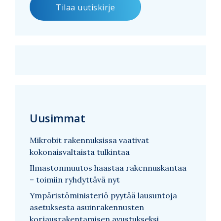
Uusimmat
Mikrobit rakennuksissa vaativat
kokonaisvaltaista tulkintaa
Ilmastonmuutos haastaa rakennuskantaa
– toimiin ryhdyttävä nyt
Ympäristöministeriö pyytää lausuntoja
asetuksesta asuinrakennusten
korjausrakentamisen avustukseksi