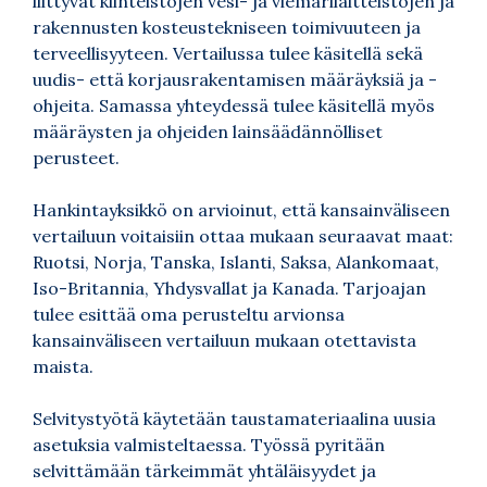
liittyvät kiinteistöjen vesi- ja viemärilaitteistojen ja
rakennusten kosteustekniseen toimivuuteen ja
terveellisyyteen. Vertailussa tulee käsitellä sekä
uudis- että korjausrakentamisen määräyksiä ja -
ohjeita. Samassa yhteydessä tulee käsitellä myös
määräysten ja ohjeiden lainsäädännölliset
perusteet.
Hankintayksikkö on arvioinut, että kansainväliseen
vertailuun voitaisiin ottaa mukaan seuraavat maat:
Ruotsi, Norja, Tanska, Islanti, Saksa, Alankomaat,
Iso-Britannia, Yhdysvallat ja Kanada. Tarjoajan
tulee esittää oma perusteltu arvionsa
kansainväliseen vertailuun mukaan otettavista
maista.
Selvitystyötä käytetään taustamateriaalina uusia
asetuksia valmisteltaessa. Työssä pyritään
selvittämään tärkeimmät yhtäläisyydet ja