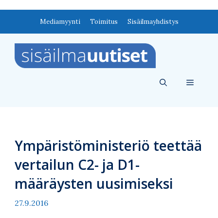
Siirry
Mediamyynti
Toimitus
Sisäilmayhdistys
sisältöön
Valikko
Ympäristöministeriö teettää
vertailun C2- ja D1-
määräysten uusimiseksi
27.9.2016