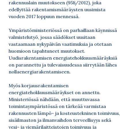
rakennuslain muutokseen (958/2012), joka
edellyttää rakentamismääräysten uusimista
vuoden 2017 loppuun mennessä.
Ympäristöministeriössä on parhaillaan käynnissä
valmistelutyö, jossa säädökset uusitaan
vastaamaan nykypäivän vaatimuksia ja otetaan
huomioon tapahtuneet muutokset.
Uudisrakentamisen energiatehokkuusmääräyksiä
on parannettu ja tulevaisuudessa siirrytään lähes
nollaenergiarakentamiseen.
Myös korjausrakentamisen
energiatehokkuusmääräykset on annettu.
Ministeriössä nähdään, että muuttuvassa
toimintaympäristössä on tärkeää varmistaa
rakennusten lämpö- ja kosteustekninen toimivuus,
sisäilmaston ja ilmanvaihdon terveellisyys sekä
vesi- ja viemärilaitteistojen toimivuus ja