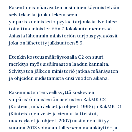
Rakentamismääräysten uusiminen käynnistetään
selvityksellä, jonka tekemiseen
ympäristöministeriö pyytää tarjouksia. Ne tulee
toimittaa ministeriöön 7. lokakuuta mennessä.
Asiasta lähemmin ministeriön tarjouspyynnössä,
joka on lähetetty julkisuuteen 5.9.
Etenkin kosteusmääräysosalla C2 on suuri
merkitys myös sisäilmaston laadun kannalta.
Selvitysten jälkeen ministeriö jatkaa määräysten
ja ohjeiden uudistamista ensi vuoden aikana.
Rakennusten terveellisyyttä koskevien
ympäristöministeriön asetusten RakMK C2
(Kosteus, määräykset ja ohjeet, 1998) ja RakMK D1
(Kiinteistöjen vesi- ja viemärilaitteistot,
määräykset ja ohjeet, 2007) uusiminen liittyy
vuonna 2013 voimaan tulleeseen maankäyttö- ja