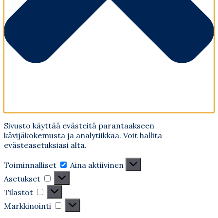
Sivusto käyttää evästeitä parantaakseen
kävijäkokemusta ja analytiikkaa. Voit hallita
evästeasetuksiasi alta.
Toiminnalliset
Toiminnalliset
Aina aktiivinen
Asetukset
Asetukset
Tilastot
Tilastot
Markkinointi
Markkinointi