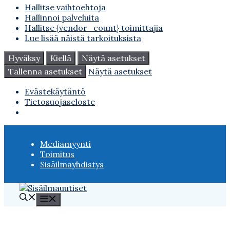
Hallitse vaihtoehtoja
Hallinnoi palveluita
Hallitse {vendor_count} toimittajia
Lue lisää näistä tarkoituksista
Hyväksy
Kiellä
Näytä asetukset
Tallenna asetukset
Näytä asetukset
Evästekäytäntö
Tietosuojaseloste
Siirry
sisältöön
Mediamyynti
Toimitus
Sisäilmayhdistys
Valikko