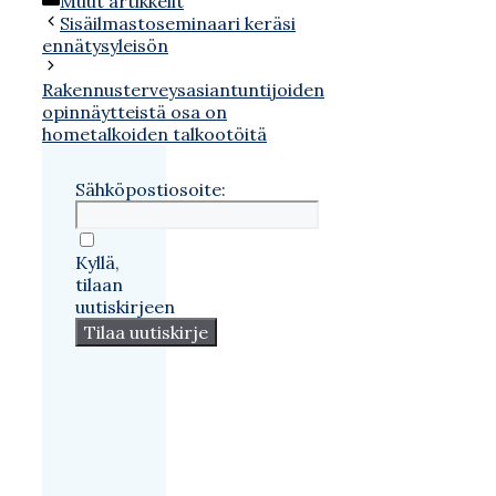
Muut artikkelit
Sisäilmastoseminaari keräsi
ennätysyleisön
Rakennusterveysasiantuntijoiden
opinnäytteistä osa on
hometalkoiden talkootöitä
Sähköpostiosoite:
Kyllä,
tilaan
uutiskirjeen