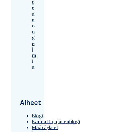
t
t
a
a
o
n
g
e
l
m
i
a
Aiheet
Blogi
Kannattajajäsenblogi
Määräykset