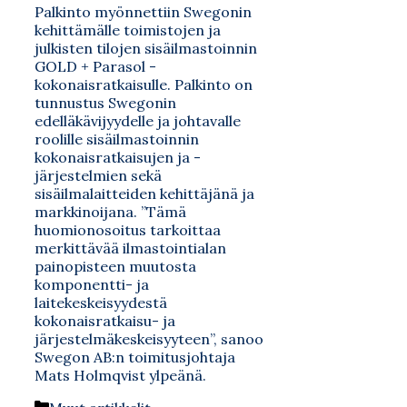
Palkinto myönnettiin Swegonin
kehittämälle toimistojen ja
julkisten tilojen sisäilmastoinnin
GOLD + Parasol -
kokonaisratkaisulle. Palkinto on
tunnustus Swegonin
edelläkävijyydelle ja johtavalle
roolille sisäilmastoinnin
kokonaisratkaisujen ja -
järjestelmien sekä
sisäilmalaitteiden kehittäjänä ja
markkinoijana. ”Tämä
huomionosoitus tarkoittaa
merkittävää ilmastointialan
painopisteen muutosta
komponentti- ja
laitekeskeisyydestä
kokonaisratkaisu- ja
järjestelmäkeskeisyyteen”, sanoo
Swegon AB:n toimitusjohtaja
Mats Holmqvist ylpeänä.
Kategoriat