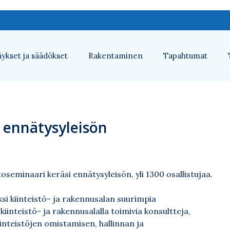
ykset ja säädökset
Rakentaminen
Tapahtumat
i ennätysyleisön
oseminaari keräsi ennätysyleisön, yli 1300 osallistujaa.
ksi kiinteistö- ja rakennusalan suurimpia
iinteistö- ja rakennusalalla toimivia konsultteja,
Kiinteistöjen omistamisen, hallinnan ja