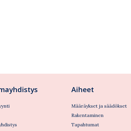
lmayhdistys
Aiheet
ynti
Määräykset ja säädökset
s
Rakentaminen
yhdistys
Tapahtumat