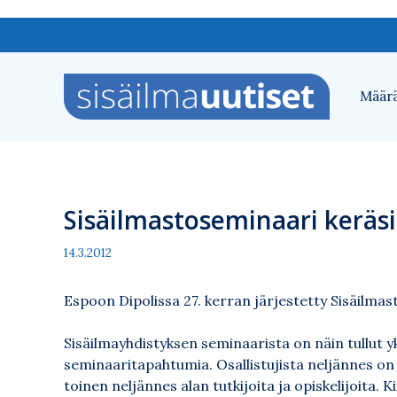
Siirry
sisältöön
Määrä
Sisäilmastoseminaari keräs
14.3.2012
Espoon Dipolissa 27. kerran järjestetty Sisäilmast
Sisäilmayhdistyksen seminaarista on näin tullut y
seminaaritapahtumia. Osallistujista neljännes on k
toinen neljännes alan tutkijoita ja opiskelijoita. 