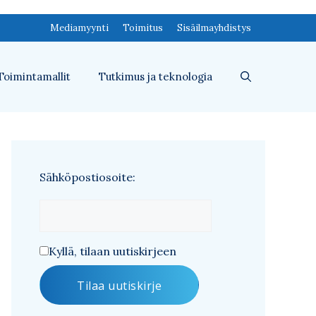
Mediamyynti
Toimitus
Sisäilmayhdistys
Toimintamallit
Tutkimus ja teknologia
Sähköpostiosoite:
Kyllä, tilaan uutiskirjeen