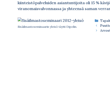
kiinteistöpalveluiden asiantuntijoita oli 15 % kävi
viranomaisvalvonnassa ja yhteensä saman verran 
Kateg
Tapah
Puutte
Sisäilmastoseminaarin yleisö täytti Dipolin.
Arvost