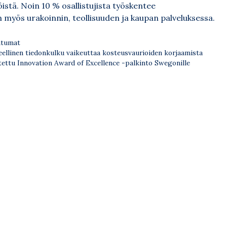
jöistä. Noin 10 % osallistujista työskentee
myös urakoinnin, teollisuuden ja kaupan palveluksessa.
oriat
tumat
ellinen tiedonkulku vaikeuttaa kosteusvaurioiden korjaamista
ettu Innovation Award of Excellence -palkinto Swegonille