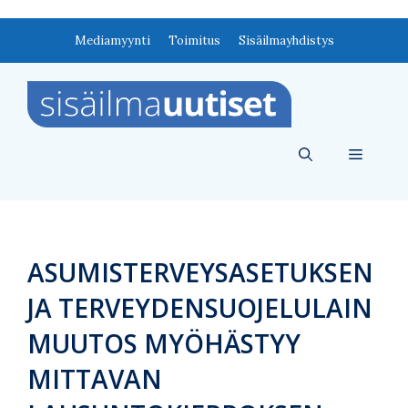
Siirry
Mediamyynti
Toimitus
Sisäilmayhdistys
sisältöön
Valikko
ASUMISTERVEYSASETUKSEN
JA TERVEYDENSUOJELULAIN
MUUTOS MYÖHÄSTYY
MITTAVAN