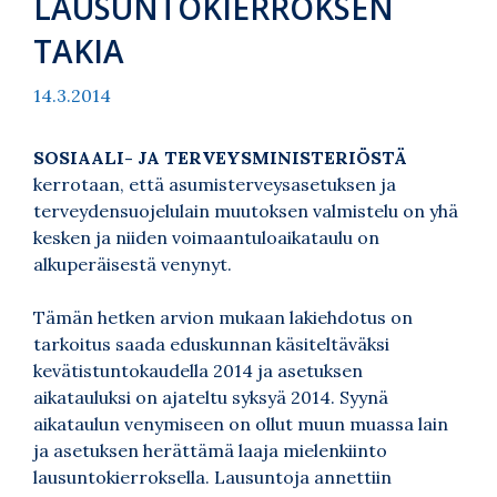
LAUSUNTOKIERROKSEN
TAKIA
14.3.2014
SOSIAALI- JA TERVEYSMINISTERIÖSTÄ
kerrotaan, että asumisterveysasetuksen ja
terveydensuojelulain muutoksen valmistelu on yhä
kesken ja niiden voimaantuloaikataulu on
alkuperäisestä venynyt.
Tämän hetken arvion mukaan lakiehdotus on
tarkoitus saada eduskunnan käsiteltäväksi
kevätistuntokaudella 2014 ja asetuksen
aikatauluksi on ajateltu syksyä 2014. Syynä
aikataulun venymiseen on ollut muun muassa lain
ja asetuksen herättämä laaja mielenkiinto
lausuntokierroksella. Lausuntoja annettiin