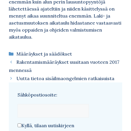
enemmän kuin alun perin lausuntopyyntöjä
lähetettäessä ajateltiin ja niiden käsittelyssä on
mennyt aikaa suunniteltua enemmän. Laki- ja
asetusmuutoksen aikataulu hidastanee vastaavasti
myös oppaiden ja ohjeiden valmistumisen
aikataulua.
Kategoriat
Määräykset ja säädökset
Rakentamismääräykset uusitaan vuoteen 2017
mennessä
Uutta tietoa sisäilmaongelmien ratkaisuista
Sähköpostiosoite:
Kyllä, tilaan uutiskirjeen