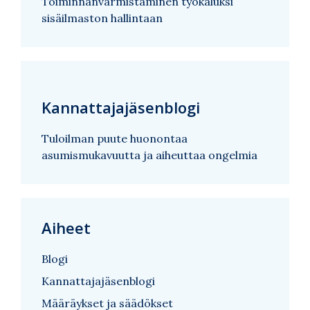
Toiminnanvarmistaminen työkaluksi
sisäilmaston hallintaan
Kannattajajäsenblogi
Tuloilman puute huonontaa
asumismukavuutta ja aiheuttaa ongelmia
Aiheet
Blogi
Kannattajajäsenblogi
Määräykset ja säädökset