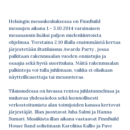
Helsingin messukeskuksessa on FinnBuild
messujen aikana 1.- 3.10.2014 varsinaisen
messuannin lisäksi paljon mielenkiintoista
ohjelmaa. Torstaina 2.10 illalla ensimmäistä kertaa
järjestetään iltatilaisuus Awards Party , jossa
palkitaan rakennusalan vuoden onnistujia ja
osaajia sekä hyviä suorituksia. Näitä rakennusalan
palkintoja voi tulla juhlimaan, vaikka ei olisikaan
näytteilleasettaja tai messuvieras.
Tilaisuudessa on luvassa rentoa juhlatunnelmaa ja
mukavaa yhdessäoloa sekä luonnollisesti
verkostoitumista alan toimijoiden kanssa kertovat
järjestäjät. Illan juontavat Juha Salmi ja Hanna
Sumari. Musiikista illan aikana vastaavat FinnBuild
House Band solistinaan Karoliina Kallio ja Pave