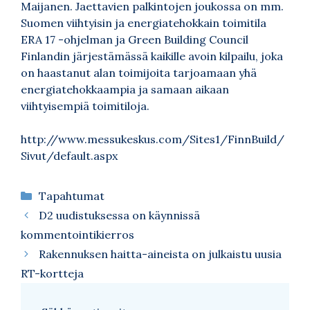
Maijanen. Jaettavien palkintojen joukossa on mm.
Suomen viihtyisin ja energiatehokkain toimitila
ERA 17 -ohjelman ja Green Building Council
Finlandin järjestämässä kaikille avoin kilpailu, joka
on haastanut alan toimijoita tarjoamaan yhä
energiatehokkaampia ja samaan aikaan
viihtyisempiä toimitiloja.
http://www.messukeskus.com/Sites1/FinnBuild/
Sivut/default.aspx
Kategoriat
Tapahtumat
D2 uudistuksessa on käynnissä
kommentointikierros
Rakennuksen haitta-aineista on julkaistu uusia
RT-kortteja