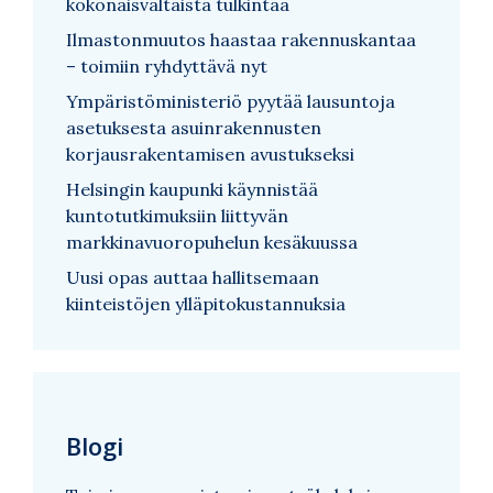
kokonaisvaltaista tulkintaa
Ilmastonmuutos haastaa rakennuskantaa
– toimiin ryhdyttävä nyt
Ympäristöministeriö pyytää lausuntoja
asetuksesta asuinrakennusten
korjausrakentamisen avustukseksi
Helsingin kaupunki käynnistää
kuntotutkimuksiin liittyvän
markkinavuoropuhelun kesäkuussa
Uusi opas auttaa hallitsemaan
kiinteistöjen ylläpitokustannuksia
Blogi