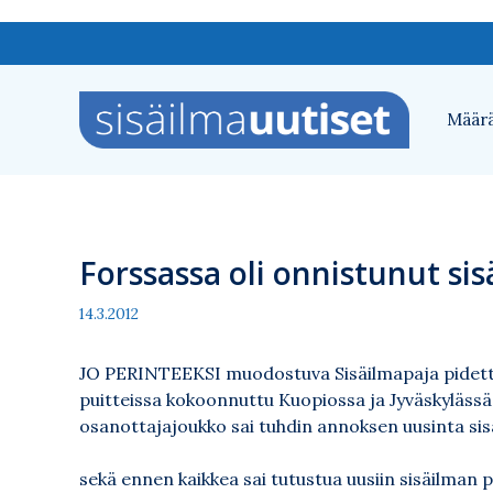
Siirry
sisältöön
Määrä
Forssassa oli onnistunut si
14.3.2012
JO PERINTEEKSI muodostuva Sisäilmapaja pidett
puitteissa kokoonnuttu Kuopiossa ja Jyväskylässä.
osanottajajoukko sai tuhdin annoksen uusinta sis
sekä ennen kaikkea sai tutustua uusiin sisäilman pa