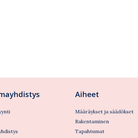
lmayhdistys
Aiheet
ynti
Määräykset ja säädökset
s
Rakentaminen
yhdistys
Tapahtumat