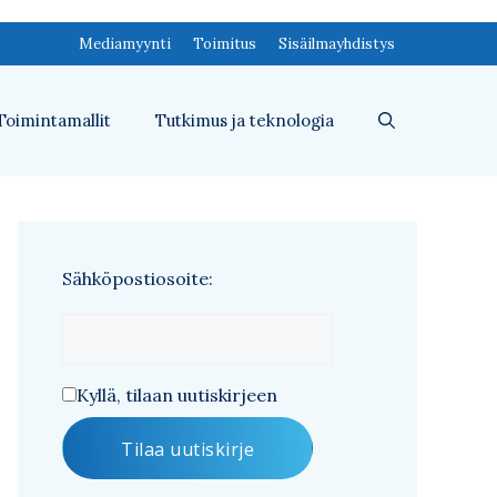
Mediamyynti
Toimitus
Sisäilmayhdistys
Toimintamallit
Tutkimus ja teknologia
Sähköpostiosoite:
Kyllä, tilaan uutiskirjeen