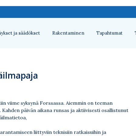
ykset ja säädökset
Rakentaminen
Tapahtumat
säilmapaja
iin viime syksynä Forssassa. Aiemmin on teeman
 Kahden päivän aikana runsas ja aktiivisesti osallistunut
äilmatietoa,
rantamiseen liittyviin teknisiin ratkaisuihin ja