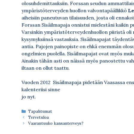
olosuhdemittauksiin. Forssan seudun ammattilai
ympäristöterveyden huollon valvontapäällikkö
Le
aiheisiin paneutuvan tilaisuuden, josta oli ennak
Forssan Sisäilmapaja onnistui mielestäni kaikin puo
Varsinkin ympäristöterveydenhuollon piiristä oli 
kysymyksiinsä vastauksia. Sisäilmapajat täydentä
antia. Pajojen painopiste on ehkä enemmän olos
ongelmien puolella. Sisäilmapajat ovat myös mukav
Ainakin tähän asti on näissä myös panostettu vah
iltaan on ollut taattu.
Vuoden 2012 Sisäilmapaja pidetään Vaasassa ensi
kalenteriisi sinne
jo nyt.
Kategoriat
Tapahtumat
Tervetuloa
Vaarantuuko kansanterveys?