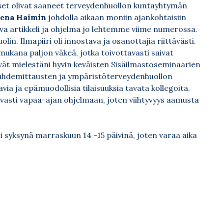
set olivat saaneet terveydenhuollon kuntayhtymän
ena Haimin
johdolla aikaan moniin ajankohtaisiin
oiva artikkeli ja ohjelma jo lehtemme viime numerossa.
lin. Ilmapiiri oli innostava ja osanottajia riittävästi.
mukana paljon väkeä, jotka toivottavasti saivat
vät mielestäni hyvin keväisten Sisäilmastoseminaarien
uhdemittausten ja ympäristöterveydenhuollon
ia ja epämuodollisia tilaisuuksia tavata kollegoita.
vasti vapaa-ajan ohjelmaan, joten viihtyvyys aamusta
 syksynä marraskuun 14 -15 päivinä, joten varaa aika