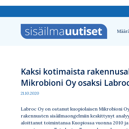
Siirry
sisältöön
Määrä
Kaksi kotimaista rakennusa
Mikrobioni Oy osaksi Labro
21.10.2020
Labroc Oy on ostanut kuopiolaisen
Mikrobioni Oy
rakennusten sisäilmaongelmiin keskittynyt analyy
aloittanut toimintansa Kuopiossa vuonna 2010 ja 