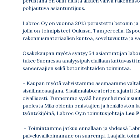
perustana on ollut alusta alkaen vahva rakennust
pohjautuva asiantuntijuus.
Labroc Oy
on vuonna 2013 perustettu betonin ja h
jolla on toimipisteet Oulussa, Tampereella, Espoos
rakennusmateriaalien kuntoa, soveltuvuutta ja va
Osakekaupan myötä syntyy 54 asiantuntijan labora
tukee Suomessa analyysipalveluillaan kattavasti in
saneeraajien sekä betonitehtaiden toimintaa.
– Kaupan myötä vahvistamme asemaamme valtakun
sisäilmaosaajana. Sisäilmalaboratorion sijainti
oivallisesti. Tunnemme syvää hengenheimolais
puolesta Mikrobionin omistajien ja henkilöstön k
työntekijöinä, Labroc Oy:n toimitusjohtaja
Leo P
– Toimintamme jatkuu ennallaan ja yhdessä La
palveluvalikoimamme on suurempi. Laajalla toimi