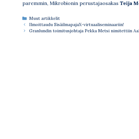
paremmin, Mikrobionin perustajaosakas
Teija M
Kategoriat
Muut artikkelit
Ilmoittaudu SisäilmapajaX-virtuaaliseminaariin!
Granlundin toimitusjohtaja Pekka Metsi nimitettiin Aa