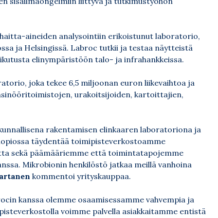
en sisäilmaongelmiin liittyvä ja tutkimustyöhön
aitta-aineiden analysointiin erikoistunut laboratorio,
sa ja Helsingissä. Labroc tutkii ja testaa näytteistä
ikutusta elinympäristöön talo- ja infrahankkeissa.
torio, joka tekee 6,5 miljoonan euron liikevaihtoa ja
sinööritoimistojen, urakoitsijoiden, kartoittajien,
nallisena rakentamisen elinkaaren laboratoriona ja
 Kuopiossa täydentää toimipisteverkostoamme
uutta sekä päämääriemme että toimintatapojemme
anssa. Mikrobionin henkilöstö jatkaa meillä vanhoina
artanen
kommentoi yrityskauppaa.
brocin kanssa olemme osaamisessamme vahvempia ja
pisteverkostolla voimme palvella asiakkaitamme entistä