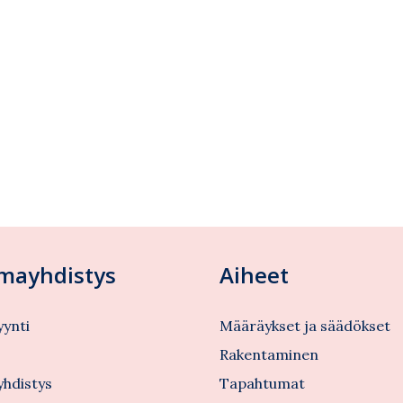
lmayhdistys
Aiheet
ynti
Määräykset ja säädökset
s
Rakentaminen
yhdistys
Tapahtumat