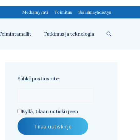
Mediamyynti
Toimitus
Sisäilmayhdistys
Toimintamallit
Tutkimus ja teknologia
Sähköpostiosoite:
Kyllä, tilaan uutiskirjeen