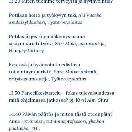
13.20 Miten tuemme terveyttä ja hyvinvointia?
Potilaan hoito ja työkyvyn tuki,
Aki Vuokko,
apulaisylilääkäri, Työterveyslaitos
Potilasjärjestöjen näkemys osana
sisäympäristötyötä,
Sari Mäki, asiantuntija,
Hengitysliitto ry
Kestävä ja hyvinvointia edistävä
toimintaympäristö,
Sara Malve-Ahlroth,
erityisasiantuntija, Työterveyslaitos
13.50 Paneelikeskustelu – fokus tulevaisuudessa –
mitä ohjelmassa jatkossa?
pj. Kirsi Alm-Siira
14.40 Päivän päätös ja miten tästä eteenpäin?
Anne Hyvärinen, tutkimusprofessori, yksikön
päällikkö, THL