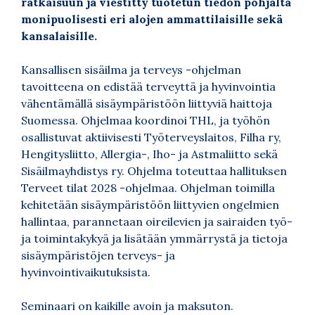
ratkaisuun ja viestitty tuotetun tiedon pohjalta
monipuolisesti eri alojen ammattilaisille sekä
kansalaisille.
Kansallisen sisäilma ja terveys -ohjelman
tavoitteena on edistää terveyttä ja hyvinvointia
vähentämällä sisäympäristöön liittyviä haittoja
Suomessa. Ohjelmaa koordinoi THL, ja työhön
osallistuvat aktiivisesti Työterveyslaitos, Filha ry,
Hengitysliitto, Allergia-, Iho- ja Astmaliitto sekä
Sisäilmayhdistys ry. Ohjelma toteuttaa hallituksen
Terveet tilat 2028 -ohjelmaa. Ohjelman toimilla
kehitetään sisäympäristöön liittyvien ongelmien
hallintaa, parannetaan oireilevien ja sairaiden työ-
ja toimintakykyä ja lisätään ymmärrystä ja tietoja
sisäympäristöjen terveys- ja
hyvinvointivaikutuksista.
Seminaari on kaikille avoin ja maksuton.