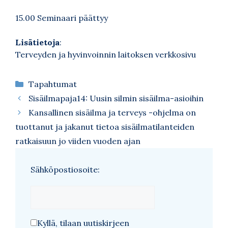
15.00 Seminaari päättyy
Lisätietoja
:
Terveyden ja hyvinvoinnin laitoksen verkkosivu
Kategoriat
Tapahtumat
Sisäilmapaja14: Uusin silmin sisäilma-asioihin
Kansallinen sisäilma ja terveys -ohjelma on
tuottanut ja jakanut tietoa sisäilmatilanteiden
ratkaisuun jo viiden vuoden ajan
Sähköpostiosoite:
Kyllä, tilaan uutiskirjeen