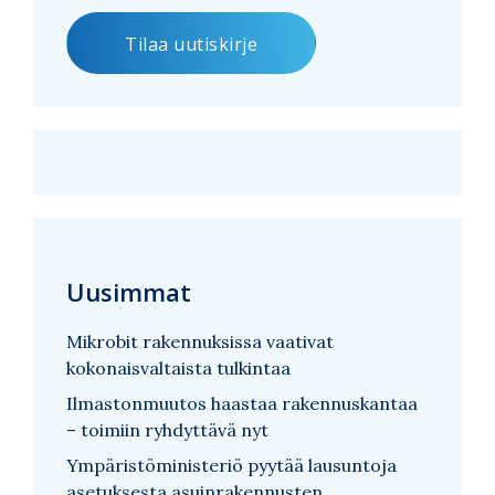
Uusimmat
Mikrobit rakennuksissa vaativat
kokonaisvaltaista tulkintaa
Ilmastonmuutos haastaa rakennuskantaa
– toimiin ryhdyttävä nyt
Ympäristöministeriö pyytää lausuntoja
asetuksesta asuinrakennusten