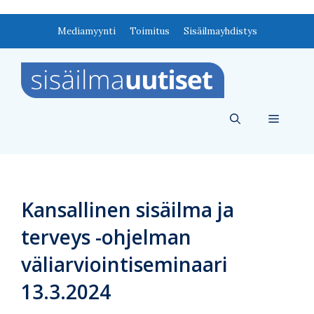
Siirry
Mediamyynti
Toimitus
Sisäilmayhdistys
sisältöön
Valikko
Kansallinen sisäilma ja
terveys -ohjelman
väliarviointiseminaari
13.3.2024