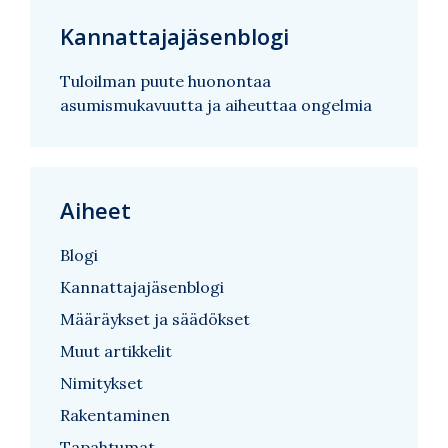
Kannattajajäsenblogi
Tuloilman puute huonontaa
asumismukavuutta ja aiheuttaa ongelmia
Aiheet
Blogi
Kannattajajäsenblogi
Määräykset ja säädökset
Muut artikkelit
Nimitykset
Rakentaminen
Tapahtumat