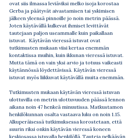
ovat siis ilmassa leviäviksi melko isoja korostaa
Gerba ja päätyvät aivastamisen tai yskimisen
jälkeen yleensä pinnoille jo noin metrin päässä.
Joten käytävällä kulkevat ihmiset levittävät
tautejaan paljon useammalle kuin paikallaan
istuvat. Käytävän vieressä istuvat ovat
tutkimusten mukaan viisi kertaa enemmän
kontaktissa muihin, kuin ikkunan vieressä istuvat.
Mutta tämä on vain yksi arvio ja totuus vaikeasti
käytännössä löydettävissä. Käytävän vieressä
istuvat myös liikkuvat käytävällä muita enemmän.
Tutkimusten mukaan käytävän vieressä istuvan
ulottuvilla on metrin ulottuvuuden päässä lennon
aikana noin 47 henkeä minuutissa. Matkustamon
henkilökunnan osalta vastaava luku on noin 1.15.
Alkuperäisessä tutkimuksessa korostetaan, että
suurin riksi onkin käytävän vieressä koneen
keskiosassa istuvalla henkilöllä. Tauteja pelkäävän