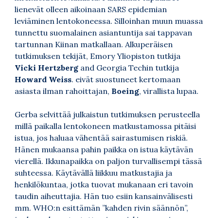
lienevät olleen aikoinaan SARS epidemian
leviäminen lentokoneessa. Silloinhan muun muassa
tunnettu suomalainen asiantuntija sai tappavan
tartunnan Kiinan matkallaan. Alkuperäisen
tutkimuksen tekijät, Emory Yliopiston tutkija
Vicki Hertzberg
and Georgia Techin tutkija
Howard Weiss
. eivät suostuneet kertomaan
asiasta ilman rahoittajan,
Boeing
, virallista lupaa.
Gerba selvittää julkaistun tutkimuksen perusteella
millä paikalla lentokoneen matkustamossa pitäisi
istua, jos haluaa vähentää sairastumisen riskiä.
Hänen mukaansa pahin paikka on istua käytävän
vierellä. Ikkunapaikka on paljon turvallisempi tässä
suhteessa. Käytävällä liikkuu matkustajia ja
henkilökuntaa, jotka tuovat mukanaan eri tavoin
taudin aiheuttajia. Hän tuo esiin kansainvälisesti
mm. WHO:n esittämän ”kahden rivin säännön”,