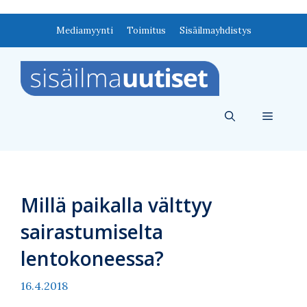
Siirry
Mediamyynti
Toimitus
Sisäilmayhdistys
sisältöön
Valikko
Millä paikalla välttyy
sairastumiselta
lentokoneessa?
16.4.2018