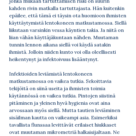
jonka mukaan tartuttamisen riski on suurin
kahden rivin matkalla tartuttajasta. Hän kuitenkin
epäilee, että tämä ei täysin ota huomioon ihmisten
käyttäytymistä lentokoneen matkustamossa. Siellä
liikutaan varsinkin vessa käyntien takia. Ja niitä on
liian vähän käyttäjäkuntaan nähden. Muutaman
tunnin lennon aikana siellä voi käydä satakin
ihmistä. Jolloin niiden kunto voi olla oleellisesti
heikentynyt ja infektoivuus lisääntynyt.
Infektioiden leviämistä lentokoneen
matkustamossa on vaikea tutkia. Sekoittavia
tekijöitä on siinä useita ja ihmisten toimia
käytännössä on vaikea tutkia. Pintojen siistinä
pitäminen ja yleinen hyvä hygienia ovat aina
arvossaan myös siellä. Mutta tautien leviäminen
sisäilman kautta on vaikeampi asia. Esimerkiksi
tavallista flunssaa levittävät erilaiset hiukkaset
ovat muutaman mikrometriä halkaisijaltaan. Ne