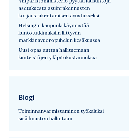
Ympäristöministeriö pyytää lausuntoja
asetuksesta asuinrakennusten
korjausrakentamisen avustukseksi
Helsingin kaupunki käynnistää
kuntotutkimuksiin liittyvän
markkinavuoropuhelun kesäkuussa
Uusi opas auttaa hallitsemaan
kiinteistöjen ylläpitokustannuksia
Blogi
Toiminnanvarmistaminen työkaluksi
sisäilmaston hallintaan