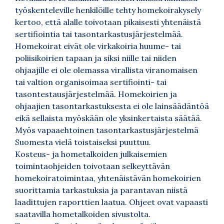
työskenteleville henkilöille tehty homekoirakysely
kertoo, että alalle toivotaan pikaisesti yhtenäistä
sertifiointia tai tasontarkastusjärjestelmää.
Homekoirat eivät ole virkakoiria huume- tai
poliisikoirien tapaan ja siksi niille tai niiden
ohjaajille ei ole olemassa virallista viranomaisen
tai valtion organisoimaa sertifiointi- tai
tasontestausjärjestelmää. Homekoirien ja
ohjaajien tasontarkastuksesta ei ole lainsäädäntöä
eikä sellaista myöskään ole yksinkertaista säätää.
Myös vapaaehtoinen tasontarkastusjärjestelmä
Suomesta vielä toistaiseksi puuttuu.
Kosteus- ja hometalkoiden julkaisemien
toimintaohjeiden toivotaan selkeyttävän
homekoiratoimintaa, yhtenäistävän homekoirien
suorittamia tarkastuksia ja parantavan niistä
laadittujen raporttien laatua. Ohjeet ovat vapaasti
saatavilla hometalkoiden sivustolta.