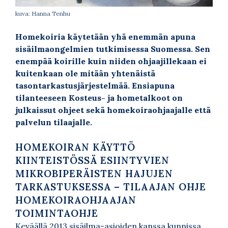
kuva: Hanna Tenhu
Homekoiria käytetään yhä enemmän apuna
sisäilmaongelmien tutkimisessa Suomessa. Sen
enempää koirille kuin niiden ohjaajillekaan ei
kuitenkaan ole mitään yhtenäistä
tasontarkastusjärjestelmää. Ensiapuna
tilanteeseen Kosteus- ja hometalkoot on
julkaissut ohjeet sekä homekoiraohjaajalle että
palvelun tilaajalle.
HOMEKOIRAN KÄYTTÖ
KIINTEISTÖSSÄ ESIINTYVIEN
MIKROBIPERÄISTEN HAJUJEN
TARKASTUKSESSA – TILAAJAN OHJE
HOMEKOIRAOHJAAJAN
TOIMINTAOHJE
Keväällä 2013 sisäilma-asioiden kanssa kunnissa