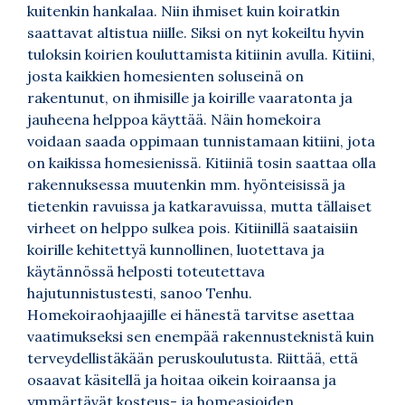
kuitenkin hankalaa. Niin ihmiset kuin koiratkin
saattavat altistua niille. Siksi on nyt kokeiltu hyvin
tuloksin koirien kouluttamista kitiinin avulla. Kitiini,
josta kaikkien homesienten soluseinä on
rakentunut, on ihmisille ja koirille vaaratonta ja
jauheena helppoa käyttää. Näin homekoira
voidaan saada oppimaan tunnistamaan kitiini, jota
on kaikissa homesienissä. Kitiiniä tosin saattaa olla
rakennuksessa muutenkin mm. hyönteisissä ja
tietenkin ravuissa ja katkaravuissa, mutta tällaiset
virheet on helppo sulkea pois. Kitiinillä saataisiin
koirille kehitettyä kunnollinen, luotettava ja
käytännössä helposti toteutettava
hajutunnistustesti, sanoo Tenhu.
Homekoiraohjaajille ei hänestä tarvitse asettaa
vaatimukseksi sen enempää rakennusteknistä kuin
terveydellistäkään peruskoulutusta. Riittää, että
osaavat käsitellä ja hoitaa oikein koiraansa ja
ymmärtävät kosteus- ja homeasioiden