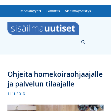
Siirry
Mediamyynti
Toimitus
Sisäilmayhdistys
sisältöön
Valikko
Ohjeita homekoiraohjaajalle
ja palvelun tilaajalle
11.11.2013