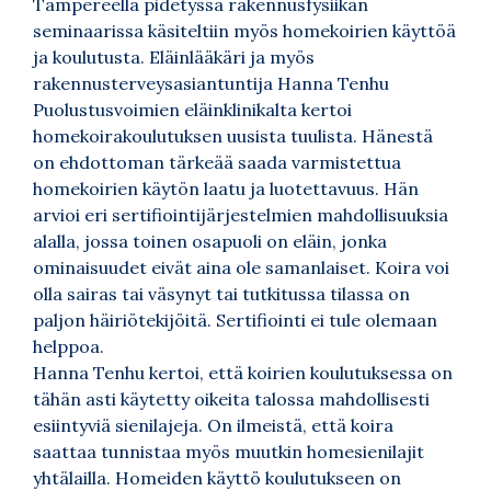
Tampereella pidetyssä rakennusfysiikan
seminaarissa käsiteltiin myös homekoirien käyttöä
ja koulutusta. Eläinlääkäri ja myös
rakennusterveysasiantuntija Hanna Tenhu
Puolustusvoimien eläinklinikalta kertoi
homekoirakoulutuksen uusista tuulista. Hänestä
on ehdottoman tärkeää saada varmistettua
homekoirien käytön laatu ja luotettavuus. Hän
arvioi eri sertifiointijärjestelmien mahdollisuuksia
alalla, jossa toinen osapuoli on eläin, jonka
ominaisuudet eivät aina ole samanlaiset. Koira voi
olla sairas tai väsynyt tai tutkitussa tilassa on
paljon häiriötekijöitä. Sertifiointi ei tule olemaan
helppoa.
Hanna Tenhu kertoi, että koirien koulutuksessa on
tähän asti käytetty oikeita talossa mahdollisesti
esiintyviä sienilajeja. On ilmeistä, että koira
saattaa tunnistaa myös muutkin homesienilajit
yhtälailla. Homeiden käyttö koulutukseen on