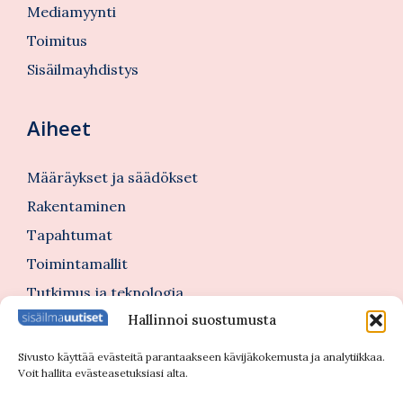
Mediamyynti
Toimitus
Sisäilmayhdistys
Aiheet
Määräykset ja säädökset
Rakentaminen
Tapahtumat
Toimintamallit
Tutkimus ja teknologia
Hallinnoi suostumusta
Tutustu myös
Sivusto käyttää evästeitä parantaakseen kävijäkokemusta ja analytiikkaa.
Voit hallita evästeasetuksiasi alta.
Kannattajajäsenblogi