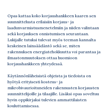
Opas kattaa koko korjaushankkeen kaaren sen
suunnittelusta erilaisiin korjaus- ja
laadunvarmistusmenetelmiin ja niiden valintaan
sekä korjauksen onnistumisen seurantaan.
Lukijalle tutuksi tulevat myös teeman kannalta
keskeinen lainsäädäntö sekä se, miten
rakennuksen energiatehokkuutta voi parantaa ja
ilmastonmuutoksen ottaa huomioon
korjaushankkeen yhteydessä.
Käytännönläheisistä ohjeista ja tiedoista on
hyötyä erityisesti kosteus- ja
mikrobivaurioituneiden rakennusten korjausten
suunnittelijoille ja tilaajille. Lisäksi opas soveltuu
hyvin oppikirjaksi tulevien ammattilaisten
kouluttamisessa.