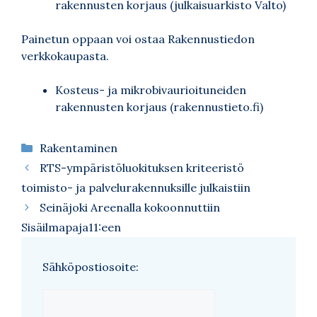
rakennusten korjaus
(julkaisuarkisto Valto)
Painetun oppaan voi ostaa Rakennustiedon
verkkokaupasta.
Kosteus- ja mikrobivaurioituneiden
rakennusten korjaus
(rakennustieto.fi)
Kategoriat
Rakentaminen
RTS-ympäristöluokituksen kriteeristö
toimisto- ja palvelurakennuksille julkaistiin
Seinäjoki Areenalla kokoonnuttiin
Sisäilmapaja11:een
Sähköpostiosoite: