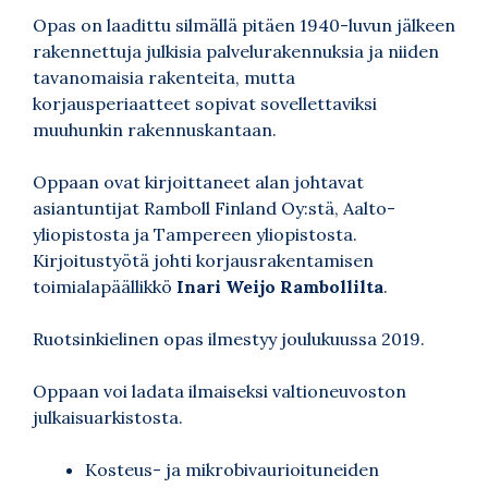
Opas on laadittu silmällä pitäen 1940-luvun jälkeen
rakennettuja julkisia palvelurakennuksia ja niiden
tavanomaisia rakenteita, mutta
korjausperiaatteet sopivat sovellettaviksi
muuhunkin rakennuskantaan.
Oppaan ovat kirjoittaneet alan johtavat
asiantuntijat Ramboll Finland Oy:stä, Aalto-
yliopistosta ja Tampereen yliopistosta.
Kirjoitustyötä johti korjausrakentamisen
toimialapäällikkö
Inari Weijo Rambollilta
.
Ruotsinkielinen opas ilmestyy joulukuussa 2019.
Oppaan voi ladata ilmaiseksi valtioneuvoston
julkaisuarkistosta.
Kosteus- ja mikrobivaurioituneiden