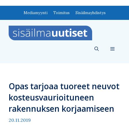
Siirry
Mediamyynti
Toimitus
Sisäilmayhdistys
sisältöön
Valikko
Opas tarjoaa tuoreet neuvot
kosteusvaurioituneen
rakennuksen korjaamiseen
20.11.2019