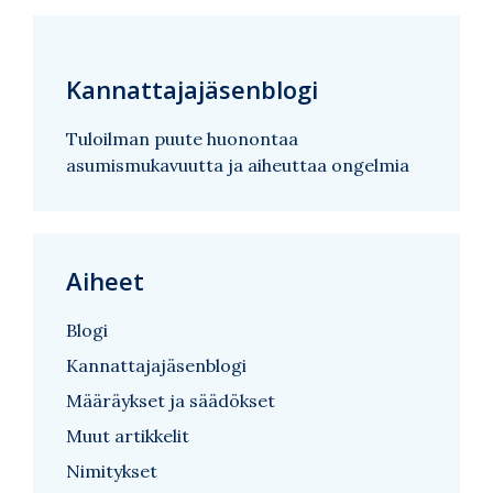
Kannattajajäsenblogi
Tuloilman puute huonontaa
asumismukavuutta ja aiheuttaa ongelmia
Aiheet
Blogi
Kannattajajäsenblogi
Määräykset ja säädökset
Muut artikkelit
Nimitykset